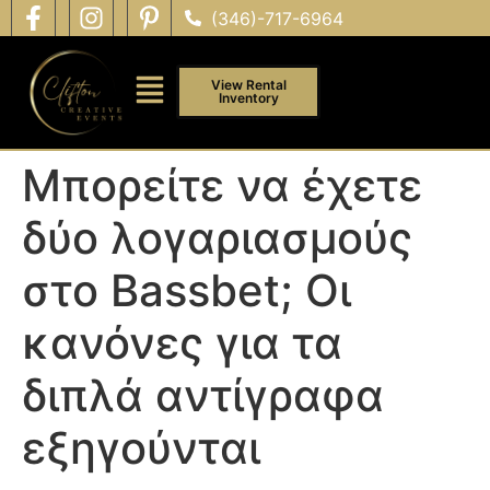
(346)-717-6964
View Rental
Inventory
Μπορείτε να έχετε
δύο λογαριασμούς
στο Bassbet; Οι
κανόνες για τα
διπλά αντίγραφα
εξηγούνται