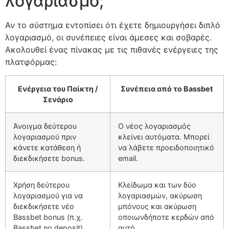
λογαριασμό;
Αν το σύστημα εντοπίσει ότι έχετε δημιουργήσει διπλό
λογαριασμό, οι συνέπειες είναι άμεσες και σοβαρές.
Ακολουθεί ένας πίνακας με τις πιθανές ενέργειες της
πλατφόρμας:
Ενέργεια του Παίκτη /
Συνέπεια από το Bassbet
Σενάριο
Άνοιγμα δεύτερου
Ο νέος λογαριασμός
λογαριασμού πριν
κλείνει αυτόματα. Μπορεί
κάνετε κατάθεση ή
να λάβετε προειδοποιητικό
διεκδικήσετε bonus.
email.
Χρήση δεύτερου
Κλείδωμα και των δύο
λογαριασμού για να
λογαριασμών, ακύρωση
διεκδικήσετε νέο
μπόνους και ακύρωση
Bassbet bonus (π.χ.
οποιωνδήποτε κερδών από
Bassbet no deposit).
αυτό.