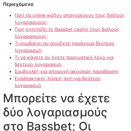
Περιεχόμενα
Γιατί τα online καζίνο απαγορεύουν τους διπλούς
λογαριασμούς;
Πώς εντοπίζει το Bassbet casino τους διπλούς
λογαριασμούς;
Τι συμβαίνει αν ανοίξετε παράνομα δεύτερο
λογαριασμό;
Τι να κάνετε αν έχετε πραγματικό λόγο για
δεύτερο λογαριασμό;
Συμβουλές για αποφυγή ακούσιας παραβίασης
Εναλλακτικές λύσεις αντί για δεύτερο
λογαριασμό
Μπορείτε να έχετε
δύο λογαριασμούς
στο Bassbet; Οι