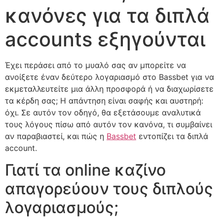
κανόνες για τα διπλά
accounts εξηγούνται
Έχει περάσει από το μυαλό σας αν μπορείτε να
ανοίξετε έναν δεύτερο λογαριασμό στο Bassbet για να
εκμεταλλευτείτε μια άλλη προσφορά ή να διαχωρίσετε
τα κέρδη σας; Η απάντηση είναι σαφής και αυστηρή:
όχι. Σε αυτόν τον οδηγό, θα εξετάσουμε αναλυτικά
τους λόγους πίσω από αυτόν τον κανόνα, τι συμβαίνει
αν παραβιαστεί, και πώς η
Bassbet
εντοπίζει τα διπλά
account.
Γιατί τα online καζίνο
απαγορεύουν τους διπλούς
λογαριασμούς;