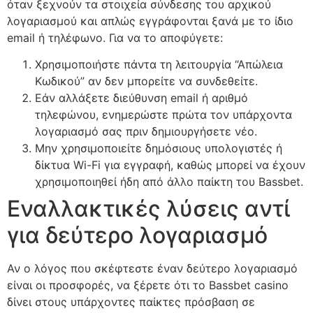
όταν ξεχνούν τα στοιχεία σύνδεσης του αρχικού
λογαριασμού και απλώς εγγράφονται ξανά με το ίδιο
email ή τηλέφωνο. Για να το αποφύγετε:
Χρησιμοποιήστε πάντα τη λειτουργία “Απώλεια
Κωδικού” αν δεν μπορείτε να συνδεθείτε.
Εάν αλλάξετε διεύθυνση email ή αριθμό
τηλεφώνου, ενημερώστε πρώτα τον υπάρχοντα
λογαριασμό σας πριν δημιουργήσετε νέο.
Μην χρησιμοποιείτε δημόσιους υπολογιστές ή
δίκτυα Wi-Fi για εγγραφή, καθώς μπορεί να έχουν
χρησιμοποιηθεί ήδη από άλλο παίκτη του Bassbet.
Εναλλακτικές λύσεις αντί
για δεύτερο λογαριασμό
Αν ο λόγος που σκέφτεστε έναν δεύτερο λογαριασμό
είναι οι προσφορές, να ξέρετε ότι το Bassbet casino
δίνει στους υπάρχοντες παίκτες πρόσβαση σε