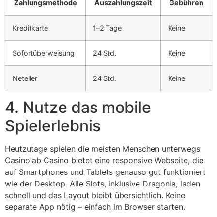
Zahlungsmethode
Auszahlungszeit
Gebühren
Kreditkarte
1–2 Tage
Keine
Sofortüberweisung
24 Std.
Keine
Neteller
24 Std.
Keine
4. Nutze das mobile
Spielerlebnis
Heutzutage spielen die meisten Menschen unterwegs.
Casinolab Casino bietet eine responsive Webseite, die
auf Smartphones und Tablets genauso gut funktioniert
wie der Desktop. Alle Slots, inklusive Dragonia, laden
schnell und das Layout bleibt übersichtlich. Keine
separate App nötig – einfach im Browser starten.