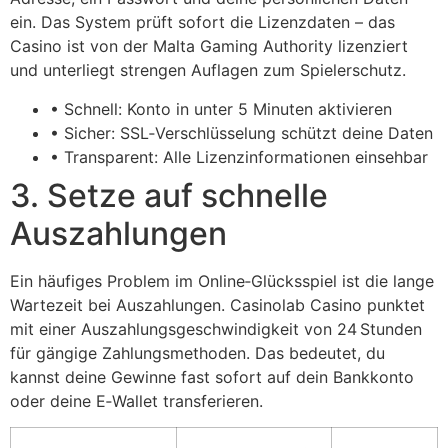
ein. Das System prüft sofort die Lizenzdaten – das
Casino ist von der Malta Gaming Authority lizenziert
und unterliegt strengen Auflagen zum Spielerschutz.
• Schnell: Konto in unter 5 Minuten aktivieren
• Sicher: SSL‑Verschlüsselung schützt deine Daten
• Transparent: Alle Lizenzinformationen einsehbar
3. Setze auf schnelle
Auszahlungen
Ein häufiges Problem im Online‑Glücksspiel ist die lange
Wartezeit bei Auszahlungen. Casinolab Casino punktet
mit einer Auszahlungsgeschwindigkeit von 24 Stunden
für gängige Zahlungsmethoden. Das bedeutet, du
kannst deine Gewinne fast sofort auf dein Bankkonto
oder deine E‑Wallet transferieren.