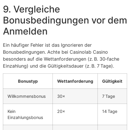
9. Vergleiche
Bonusbedingungen vor dem
Anmelden
Ein häufiger Fehler ist das Ignorieren der
Bonusbedingungen. Achte bei Casinolab Casino
besonders auf die Wettanforderungen (z. B. 30‑fache
Einzahlung) und die Gültigkeitsdauer (z. B. 7 Tage).
Bonustyp
Wettanforderung
Gültigkeit
Willkommensbonus
30×
7 Tage
Kein
20×
14 Tage
Einzahlungsbonus