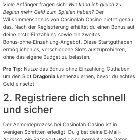
Viele Anfänger fragen sich:
Wie kann ich gleich zu
Beginn mehr Geld zum Spielen haben?
Der
Willkommensbonus von Casinolab Casino bietet genau
das. Nach der Registrierung erhältst du einen Bonus auf
deine erste Einzahlung sowie ein zweites
Bonus‑ohne‑Einzahlung‑Angebot. Diese Startguthaben
ermöglichen es, verschiedene Slots auszuprobieren,
ohne das eigene Budget zu belasten.
Pro Tip:
Nutze das Bonus‑ohne‑Einzahlung‑Guthaben,
um den Slot
Dragonia
kennenzulernen, bevor du echtes
Geld einsetzt.
2. Registriere dich schnell
und sicher
Der Anmeldeprozess bei Casinolab Casino ist in
wenigen Schritten erledigt. Du gibst deine E‑Mail-
Adresse, ein Passwort und deine persönlichen Daten