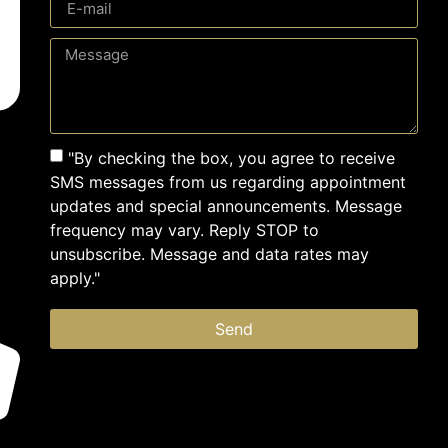
"By checking the box, you agree to receive
SMS messages from us regarding appointment
updates and special announcements. Message
frequency may vary. Reply STOP to
unsubscribe. Message and data rates may
apply."
Send