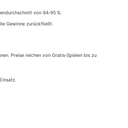
hendurchschnitt von 94‑95 %.
lle Gewinne zurückfließt.
en. Preise reichen von Gratis‑Spielen bis zu
Einsatz.