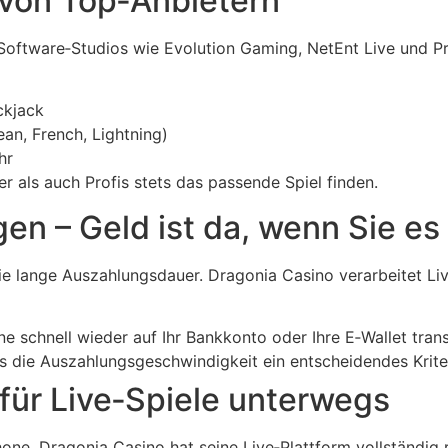
t von Top‑Anbietern
‑Software‑Studios wie Evolution Gaming, NetEnt Live und P
ckjack
an, French, Lightning)
hr
r als auch Profis stets das passende Spiel finden.
en – Geld ist da, wenn Sie e
 die lange Auszahlungsdauer. Dragonia Casino verarbeitet Li
 schnell wieder auf Ihr Bankkonto oder Ihre E‑Wallet trans
ss die Auszahlungsgeschwindigkeit ein entscheidendes Krite
für Live‑Spiele unterwegs
one. Dragonia Casino hat seine Live‑Plattform vollständig r