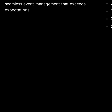
seamless event management that exceeds
expectations.