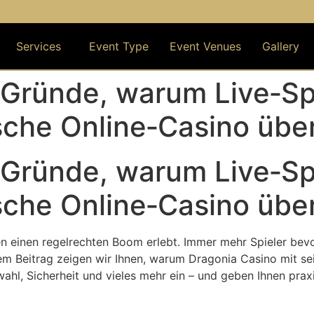
om
ton ,TX and Suburbs
Services
Event Type
Event Venues
Gallery
Gründe, warum Live‑Spi
sche Online‑Casino über
Gründe, warum Live‑Spi
sche Online‑Casino über
en einen regelrechten Boom erlebt. Immer mehr Spieler bevo
em Beitrag zeigen wir Ihnen, warum Dragonia Casino mit se
ahl, Sicherheit und vieles mehr ein – und geben Ihnen prax