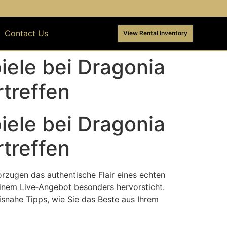
Contact Us
View Rental Inventory
ele bei Dragonia
treffen
ele bei Dragonia
treffen
rzugen das authentische Flair eines echten
inem Live‑Angebot besonders hervorsticht.
isnahe Tipps, wie Sie das Beste aus Ihrem