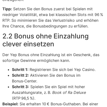
Tipp:
Setzen Sie den Bonus zuerst bei Spielen mit
niedriger Volatilität, etwa bei klassischen Slots mit 96 %
RTP. So minimieren Sie das Verlustrisiko und erhöhen
Ihre Chance, die Bonusbedingungen zu erfüllen.
2.2 Bonus ohne Einzahlung
clever einsetzen
Der Yep Bonus ohne Einzahlung ist ein Geschenk, das
sofortige Gewinne ermöglichen kann.
Schritt 1:
Registrieren Sie sich bei Yep Casino.
Schritt 2:
Aktivieren Sie den Bonus im
Bonus‑Center.
Schritt 3:
Spielen Sie ein Spiel mit hoher
Auszahlungsrate, z. B.
Book of Ra Deluxe
(RTP 96,5 %).
Beispiel:
Sie erhalten 10 € Bonus‑Guthaben. Bei einer