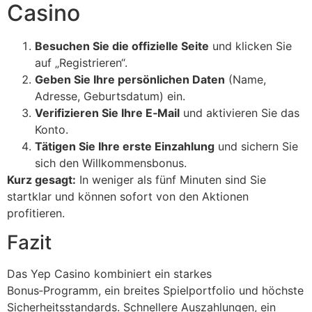
Casino
Besuchen Sie die offizielle Seite
und klicken Sie
auf „Registrieren“.
Geben Sie Ihre persönlichen Daten
(Name,
Adresse, Geburtsdatum) ein.
Verifizieren Sie Ihre E‑Mail
und aktivieren Sie das
Konto.
Tätigen Sie Ihre erste Einzahlung
und sichern Sie
sich den Willkommensbonus.
Kurz gesagt:
In weniger als fünf Minuten sind Sie
startklar und können sofort von den Aktionen
profitieren.
Fazit
Das Yep Casino kombiniert ein starkes
Bonus‑Programm, ein breites Spielportfolio und höchste
Sicherheitsstandards. Schnellere Auszahlungen, ein