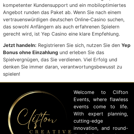
kompetenter Kundensupport und ein mobiloptimiertes
Angebot runden das Paket ab. Wenn Sie nach einem
vertrauenswürdigen deutschen Online‑Casino suchen,
das sowohl Anfängern als auch erfahrenen Spielern
gerecht wird, ist Yep Casino eine klare Empfehlung.
Jetzt handeln:
Registrieren Sie sich, nutzen Sie den
Yep
Bonus ohne Einzahlung
und erleben Sie das
Spielvergnügen, das Sie verdienen. Viel Erfolg und
denken Sie immer daran, verantwortungsbewusst zu
spielen!
Welcome to Clifton
Events, where flawless
events come to life.
With expert planning,
cutting-edge
innovation, and round-