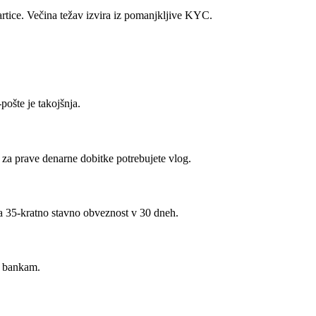
artice. Večina težav izvira iz pomanjkljive KYC.
pošte je takojšnja.
za prave denarne dobitke potrebujete vlog.
 35-kratno stavno obveznost v 30 dneh.
m bankam.