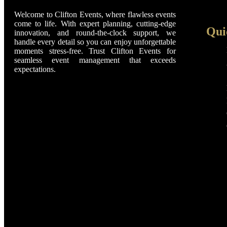
Welcome to Clifton Events, where flawless events
come to life. With expert planning, cutting-edge
Qui
innovation, and round-the-clock support, we
handle every detail so you can enjoy unforgettable
moments stress-free. Trust Clifton Events for
seamless event management that exceeds
expectations.