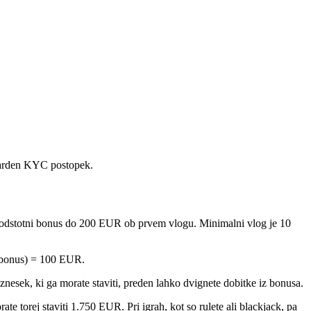
ndarden KYC postopek.
0-odstotni bonus do 200 EUR ob prvem vlogu. Minimalni vlog je 10
(bonus) = 100 EUR.
sek, ki ga morate staviti, preden lahko dvignete dobitke iz bonusa.
te torej staviti 1.750 EUR. Pri igrah, kot so rulete ali blackjack, pa