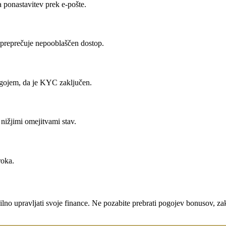
a ponastavitev prek e-pošte.
r preprečuje nepooblaščen dostop.
pogojem, da je KYC zaključen.
 nižjimi omejitvami stav.
roka.
vilno upravljati svoje finance. Ne pozabite prebrati pogojev bonusov, 