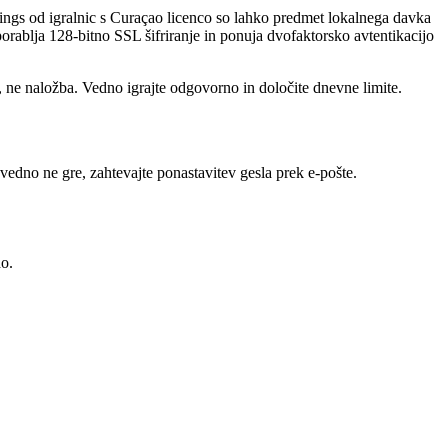
ings od igralnic s Curaçao licenco so lahko predmet lokalnega davka
rablja 128-bitno SSL šifriranje in ponuja dvofaktorsko avtentikacijo
a, ne naložba. Vedno igrajte odgovorno in določite dnevne limite.
 vedno ne gre, zahtevajte ponastavitev gesla prek e-pošte.
do.