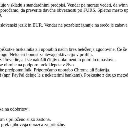
je v skladu s standardnimi predpisi. Vendar pa morate vedeti, da winn
iporočamo, da preverite davčne obveznosti pri FURS. Spletno mesto upo
U.
a slovenski jezik in EUR. Vendar ne pozabite: igranje na srečo je zabav
 piškotke brskalnika ali uporabiti način brez beleženja zgodovine. Če še
logu. Nekateri bonusi zahtevajo aktivacijo v profilu.
verite, ali ste naložili čitljiv dokument in potrdilo o naslovu.
se obrnite na podporo prek klepeta v živo.
tite predpomnilnik. Priporočamo uporabo Chroma ali Safarija.
ji (npr. PayPal deluje le z nekaterimi bankami). Poskusite z drugo meto
aka na odobritev’.
m s priloženo sliko zaslona.
prek njihovega obrazca za pritožbe.