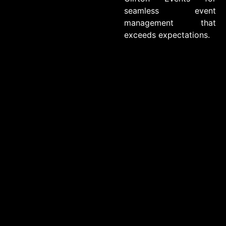
seamless event
management that
exceeds expectations.