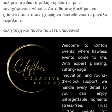
αυξήστε σταδιακά μόλις κερδίσετε τρεις
συνεχόμενους γύρους. Αυτό θα σας βοηθήσει να
χτίσετε εμπιστοσύνη χωρίς να διακινδυνεύετε μεγάλο
κεφάλαιο.
Καλή τύχη και πάντα παίζετε υπεύθυνα!
Welcome to Clifton
Events, where flawless
events come to life.
With expert planning,
cutting-edge
innovation, and round-
the-clock support, we
handle every detail so
you can enjoy
unforgettable moments
stress-free. Trust
Clifton Events for