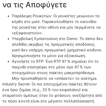
να τις Αποφύγετε
Παράλειψη Ρουκετών: Οι ρουκέτες μειώνουν τα
κέρδη στο μισό. Παρακολουθήστε το εικονίδιο
της ρουκέτας στην οθόνη και μην περιμένετε να
«εξαφανιστούν».
Υπερβολική Εμπιστοσύνη στο Demo: Το demo δεν
αποδίδει ακριβώς τις πραγματικές αποδόσεις,
γιατί δεν υπάρχει πραγματικό χρηματικό κίνδυνο.
Χρησιμοποιήστε το μόνο για εξοικείωση.
Αγνοήστε το RTP: Ένα RTP 97 % σημαίνει ότι το
παιχνίδι επιστρέφει στο μέσο όρο 97 % των
στοιχημάτων στους παίκτες μακροπρόθεσμα.
Μην προσπαθήσετε να «σπάσετε» το σύστημα.
Industry Secret: Οι πιο επιτυχημένοι παίκτες θέτουν
ένα όριο ζημίας (π.χ., 20 % του κεφαλαίου) και
σταματούν αμέσως όταν το φτάσουν, ανεξάρτητα από
το πόσο κοντά είναι στο μέγιστο πολλαπλασιαστή.