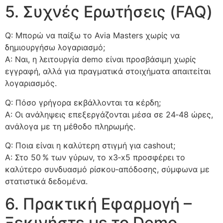
5. Συχνές Ερωτήσεις (FAQ)
Q: Μπορώ να παίξω το Avia Masters χωρίς να
δημιουργήσω λογαριασμό;
A: Ναι, η λειτουργία demo είναι προσβάσιμη χωρίς
εγγραφή, αλλά για πραγματικά στοιχήματα απαιτείται
λογαριασμός.
Q: Πόσο γρήγορα εκβάλλονται τα κέρδη;
A: Οι ανάληψεις επεξεργάζονται μέσα σε 24‑48 ώρες,
ανάλογα με τη μέθοδο πληρωμής.
Q: Ποια είναι η καλύτερη στιγμή για cashout;
A: Στο 50 % των γύρων, το x3‑x5 προσφέρει το
καλύτερο συνδυασμό ρίσκου‑απόδοσης, σύμφωνα με
στατιστικά δεδομένα.
6. Πρακτική Εφαρμογή –
Ξεκινήστε με το Demo