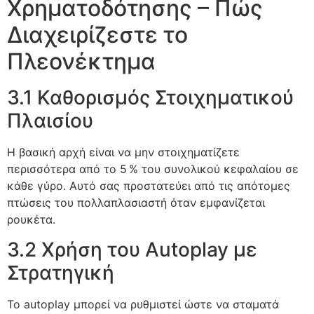
Χρηματοδότησης – Πώς
Διαχειρίζεστε το
Πλεονέκτημα
3.1 Καθορισμός Στοιχηματικού
Πλαισίου
Η βασική αρχή είναι να μην στοιχηματίζετε
περισσότερα από το 5 % του συνολικού κεφαλαίου σε
κάθε γύρο. Αυτό σας προστατεύει από τις απότομες
πτώσεις του πολλαπλασιαστή όταν εμφανίζεται
ρουκέτα.
3.2 Χρήση του Autoplay με
Στρατηγική
Το autoplay μπορεί να ρυθμιστεί ώστε να σταματά