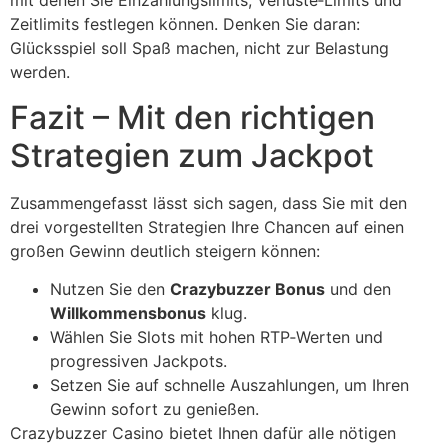
mit denen Sie Einzahlungslimits, Verluste‑Limits und
Zeitlimits festlegen können. Denken Sie daran:
Glücksspiel soll Spaß machen, nicht zur Belastung
werden.
Fazit – Mit den richtigen
Strategien zum Jackpot
Zusammengefasst lässt sich sagen, dass Sie mit den
drei vorgestellten Strategien Ihre Chancen auf einen
großen Gewinn deutlich steigern können:
Nutzen Sie den
Crazybuzzer Bonus
und den
Willkommensbonus
klug.
Wählen Sie Slots mit hohen RTP‑Werten und
progressiven Jackpots.
Setzen Sie auf schnelle Auszahlungen, um Ihren
Gewinn sofort zu genießen.
Crazybuzzer Casino bietet Ihnen dafür alle nötigen