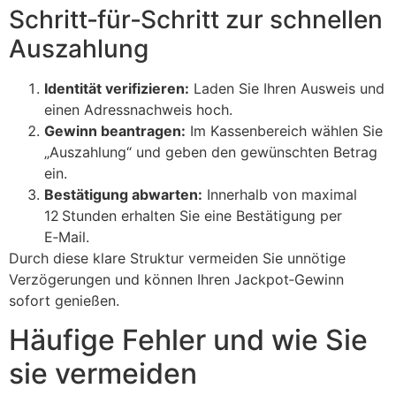
Schritt‑für‑Schritt zur schnellen
Auszahlung
Identität verifizieren:
Laden Sie Ihren Ausweis und
einen Adressnachweis hoch.
Gewinn beantragen:
Im Kassenbereich wählen Sie
„Auszahlung“ und geben den gewünschten Betrag
ein.
Bestätigung abwarten:
Innerhalb von maximal
12 Stunden erhalten Sie eine Bestätigung per
E‑Mail.
Durch diese klare Struktur vermeiden Sie unnötige
Verzögerungen und können Ihren Jackpot‑Gewinn
sofort genießen.
Häufige Fehler und wie Sie
sie vermeiden