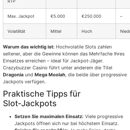
RTP
Max. Jackpot
€5.000
€250.000
–
Volatilität
Mittel
Hoch
Nied
Warum das wichtig ist:
Hochvolatile Slots zahlen
seltener, aber die Gewinne können das Mehrfache Ihres
Einsatzes erreichen – ideal für Jackpot‑Jäger.
Crazybuzzer Casino führt unter anderem die Titel
Dragonia
und
Mega Moolah
, die beide über progressive
Jackpots verfügen.
Praktische Tipps für
Slot‑Jackpots
Setzen Sie maximalen Einsatz:
Viele progressive
Jackpots öffnen sich nur bei höchstem Einsatz.