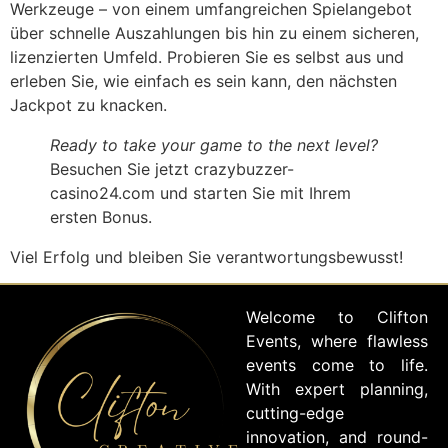
Werkzeuge – von einem umfangreichen Spielangebot
über schnelle Auszahlungen bis hin zu einem sicheren,
lizenzierten Umfeld. Probieren Sie es selbst aus und
erleben Sie, wie einfach es sein kann, den nächsten
Jackpot zu knacken.
Ready to take your game to the next level?
Besuchen Sie jetzt crazybuzzer-
casino24.com und starten Sie mit Ihrem
ersten Bonus.
Viel Erfolg und bleiben Sie verantwortungsbewusst!
Welcome to Clifton
Events, where flawless
events come to life.
With expert planning,
cutting-edge
innovation, and round-