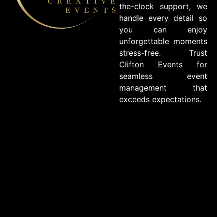
the-clock support, we
handle every detail so
you can enjoy
unforgettable moments
stress-free. Trust
Clifton Events for
seamless event
management that
exceeds expectations.