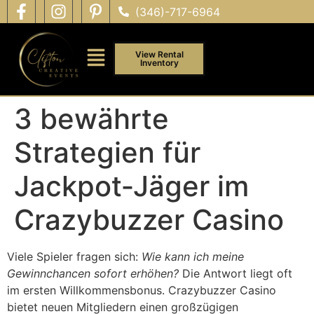
(346)-717-6964
View Rental
Inventory
3 bewährte
Strategien für
Jackpot‑Jäger im
Crazybuzzer Casino
Viele Spieler fragen sich:
Wie kann ich meine
Gewinnchancen sofort erhöhen?
Die Antwort liegt oft
im ersten Willkommensbonus. Crazybuzzer Casino
bietet neuen Mitgliedern einen großzügigen