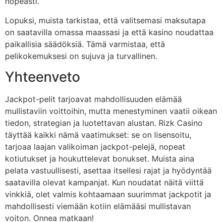
nopeasti.
Lopuksi, muista tarkistaa, että valitsemasi maksutapa
on saatavilla omassa maassasi ja että kasino noudattaa
paikallisia säädöksiä. Tämä varmistaa, että
pelikokemuksesi on sujuva ja turvallinen.
Yhteenveto
Jackpot-pelit tarjoavat mahdollisuuden elämää
mullistaviin voittoihin, mutta menestyminen vaatii oikean
tiedon, strategian ja luotettavan alustan. Rizk Casino
täyttää kaikki nämä vaatimukset: se on lisensoitu,
tarjoaa laajan valikoiman jackpot-pelejä, nopeat
kotiutukset ja houkuttelevat bonukset. Muista aina
pelata vastuullisesti, asettaa itsellesi rajat ja hyödyntää
saatavilla olevat kampanjat. Kun noudatat näitä viittä
vinkkiä, olet valmis kohtaamaan suurimmat jackpotit ja
mahdollisesti viemään kotiin elämääsi mullistavan
voiton. Onnea matkaan!