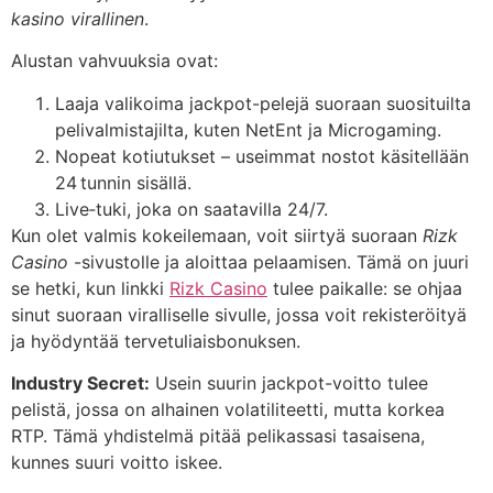
kasino virallinen
.
Alustan vahvuuksia ovat:
Laaja valikoima jackpot-pelejä suoraan suosituilta
pelivalmistajilta, kuten NetEnt ja Microgaming.
Nopeat kotiutukset – useimmat nostot käsitellään
24 tunnin sisällä.
Live‑tuki, joka on saatavilla 24/7.
Kun olet valmis kokeilemaan, voit siirtyä suoraan
Rizk
Casino
-sivustolle ja aloittaa pelaamisen. Tämä on juuri
se hetki, kun linkki
Rizk Casino
tulee paikalle: se ohjaa
sinut suoraan viralliselle sivulle, jossa voit rekisteröityä
ja hyödyntää tervetuliaisbonuksen.
Industry Secret:
Usein suurin jackpot-voitto tulee
pelistä, jossa on alhainen volatiliteetti, mutta korkea
RTP. Tämä yhdistelmä pitää pelikassasi tasaisena,
kunnes suuri voitto iskee.