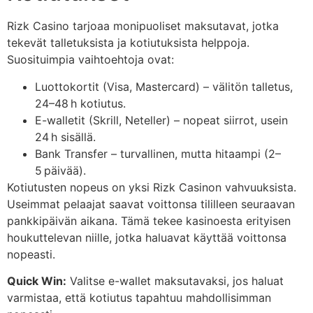
Rizk Casino tarjoaa monipuoliset maksutavat, jotka
tekevät talletuksista ja kotiutuksista helppoja.
Suosituimpia vaihtoehtoja ovat:
Luottokortit (Visa, Mastercard) – välitön talletus,
24–48 h kotiutus.
E-walletit (Skrill, Neteller) – nopeat siirrot, usein
24 h sisällä.
Bank Transfer – turvallinen, mutta hitaampi (2–
5 päivää).
Kotiutusten nopeus on yksi Rizk Casinon vahvuuksista.
Useimmat pelaajat saavat voittonsa tililleen seuraavan
pankkipäivän aikana. Tämä tekee kasinoesta erityisen
houkuttelevan niille, jotka haluavat käyttää voittonsa
nopeasti.
Quick Win:
Valitse e-wallet maksutavaksi, jos haluat
varmistaa, että kotiutus tapahtuu mahdollisimman