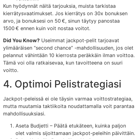
Kun hyödynnät näitä tarjouksia, muista tarkistaa
kierrätysvaatimukset. Jos kierrätys on 30x bonuksen
arvo, ja bonuksesi on 50 €, sinun täytyy panostaa
1500 € ennen kuin voit nostaa voitot.
Did You Know?
Useimmat jackpot-pelit tarjoavat
ylimääräisen “second chance” -mahdollisuuden, jos olet
pelannut vähintään 10 kierrosta peräkkäin ilman voittoa.
Tämä voi olla ratkaisevaa, kun tavoitteena on suuri
voitto.
4. Optimoi Pelistrategiasi
Jackpot-peleissä ei ole täysin varmaa voittostrategiaa,
mutta muutamia taktiikoita noudattamalla voit parantaa
mahdollisuuksiasi.
Aseta Budjetti – Päätä etukäteen, kuinka paljon
olet valmis sijoittamaan jackpot-peleihin päivittäin.