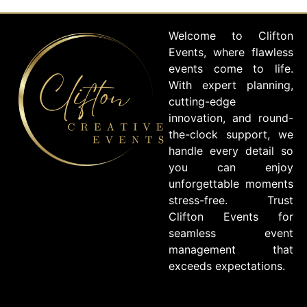
Welcome to Clifton
Events, where flawless
events come to life.
With expert planning,
cutting-edge
innovation, and round-
the-clock support, we
handle every detail so
you can enjoy
unforgettable moments
stress-free. Trust
Clifton Events for
seamless event
management that
exceeds expectations.