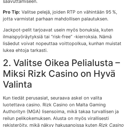
saavuttamiseen.
Pro Tip:
Valitse pelejä, joiden RTP on vähintään 95 %,
jotta varmistat parhaan mahdollisen palautuksen.
Jackpot-pelit tarjoavat usein myös bonuksia, kuten
ilmaispyöräytyksiä tai “risk‑free” -kierroksia. Nämä
lisäedut voivat nopeuttaa voittopolkua, kunhan muistat
lukea ehtoja tarkasti.
2. Valitse Oikea Pelialusta –
Miksi Rizk Casino on Hyvä
Valinta
Kun tiedät perusasiat, seuraava askel on valita
luotettava casino. Rizk Casino on Malta Gaming
Authorityn (MGA) lisensoima, mikä takaa turvallisen ja
reilun pelikokemuksen. Alusta on myös virallisesti
rekisteröity, mikä näkyy hakusanoissa kuten
Rizk Casino