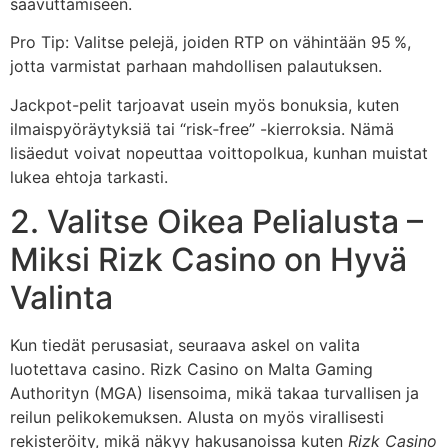
saavuttamiseen.
Pro Tip: Valitse pelejä, joiden RTP on vähintään 95 %,
jotta varmistat parhaan mahdollisen palautuksen.
Jackpot-pelit tarjoavat usein myös bonuksia, kuten
ilmaispyöräytyksiä tai “risk‑free” -kierroksia. Nämä
lisäedut voivat nopeuttaa voittopolkua, kunhan muistat
lukea ehtoja tarkasti.
2. Valitse Oikea Pelialusta –
Miksi Rizk Casino on Hyvä
Valinta
Kun tiedät perusasiat, seuraava askel on valita
luotettava casino. Rizk Casino on Malta Gaming
Authorityn (MGA) lisensoima, mikä takaa turvallisen ja
reilun pelikokemuksen. Alusta on myös virallisesti
rekisteröity, mikä näkyy hakusanoissa kuten
Rizk Casino