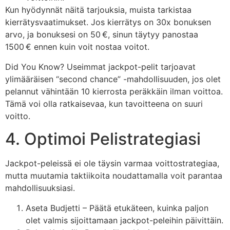
Kun hyödynnät näitä tarjouksia, muista tarkistaa
kierrätysvaatimukset. Jos kierrätys on 30x bonuksen
arvo, ja bonuksesi on 50 €, sinun täytyy panostaa
1500 € ennen kuin voit nostaa voitot.
Did You Know? Useimmat jackpot-pelit tarjoavat
ylimääräisen “second chance” -mahdollisuuden, jos olet
pelannut vähintään 10 kierrosta peräkkäin ilman voittoa.
Tämä voi olla ratkaisevaa, kun tavoitteena on suuri
voitto.
4. Optimoi Pelistrategiasi
Jackpot-peleissä ei ole täysin varmaa voittostrategiaa,
mutta muutamia taktiikoita noudattamalla voit parantaa
mahdollisuuksiasi.
Aseta Budjetti – Päätä etukäteen, kuinka paljon
olet valmis sijoittamaan jackpot-peleihin päivittäin.