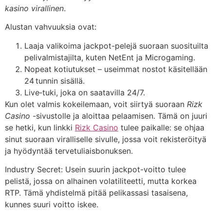
kasino virallinen
.
Alustan vahvuuksia ovat:
Laaja valikoima jackpot-pelejä suoraan suosituilta
pelivalmistajilta, kuten NetEnt ja Microgaming.
Nopeat kotiutukset – useimmat nostot käsitellään
24 tunnin sisällä.
Live‑tuki, joka on saatavilla 24/7.
Kun olet valmis kokeilemaan, voit siirtyä suoraan
Rizk
Casino
-sivustolle ja aloittaa pelaamisen. Tämä on juuri
se hetki, kun linkki
Rizk Casino
tulee paikalle: se ohjaa
sinut suoraan viralliselle sivulle, jossa voit rekisteröityä
ja hyödyntää tervetuliaisbonuksen.
Industry Secret: Usein suurin jackpot-voitto tulee
pelistä, jossa on alhainen volatiliteetti, mutta korkea
RTP. Tämä yhdistelmä pitää pelikassasi tasaisena,
kunnes suuri voitto iskee.