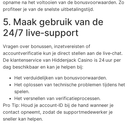
opname na het voltooien van de bonusvoorwaarden. Zo
profiteer je van de snelste uitbetalingstijd.
5. Maak gebruik van de
24/7 live‑support
Vragen over bonussen, inzetvereisten of
accountverificatie kun je direct stellen aan de live‑chat.
De klantenservice van Hiddenjack Casino is 24 uur per
dag beschikbaar en kan je helpen bij:
Het verduidelijken van bonusvoorwaarden.
Het oplossen van technische problemen tijdens het
spelen.
Het versnellen van verificatieprocessen.
Pro Tip: Houd je account‑ID bij de hand wanneer je
contact opneemt, zodat de supportmedewerker je
sneller kan helpen.