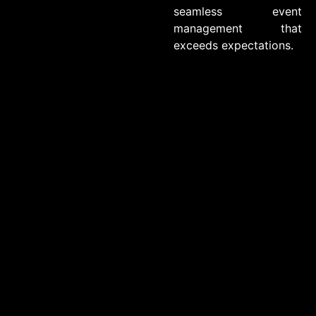
seamless event
management that
exceeds expectations.