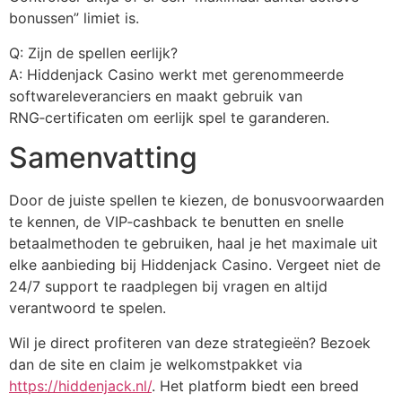
bonussen” limiet is.
Q: Zijn de spellen eerlijk?
A: Hiddenjack Casino werkt met gerenommeerde
softwareleveranciers en maakt gebruik van
RNG‑certificaten om eerlijk spel te garanderen.
Samenvatting
Door de juiste spellen te kiezen, de bonusvoorwaarden
te kennen, de VIP‑cashback te benutten en snelle
betaalmethoden te gebruiken, haal je het maximale uit
elke aanbieding bij Hiddenjack Casino. Vergeet niet de
24/7 support te raadplegen bij vragen en altijd
verantwoord te spelen.
Wil je direct profiteren van deze strategieën? Bezoek
dan de site en claim je welkomstpakket via
https://hiddenjack.nl/
. Het platform biedt een breed