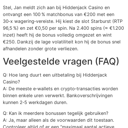
Stel, Jan meldt zich aan bij Hiddenjack Casino en
ontvangt een 100 % matchbonus van €200 met een
30‑x wagering‑vereiste. Hij kiest de slot Starburst (RTP
96,5 %) en zet €0,50 per spin. Na 2.400 spins (≈ €1.200
inzet) heeft hij de bonus volledig omgezet en wint
€250. Dankzij de lage volatiliteit kon hij de bonus snel
afhandelen zonder grote verliezen.
Veelgestelde vragen (FAQ)
Q: Hoe lang duurt een uitbetaling bij Hiddenjack
Casino?
A: De meeste e‑wallets en crypto‑transacties worden
binnen enkele uren verwerkt. Bankoverschrijvingen
kunnen 2‑5 werkdagen duren.
Q: Kan ik meerdere bonussen tegelijk gebruiken?
A: Ja, maar alleen als de voorwaarden dit toestaan.
Controleer altijd of er een “maximaal aantal actieve