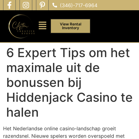
(346)-717-6964
View Rental
Inventory
6 Expert Tips om het
maximale uit de
bonussen bij
Hiddenjack Casino te
halen
Het Nederlandse online casino‑landschap groeit
razendsnel. Nieuwe spelers worden overspoeld met