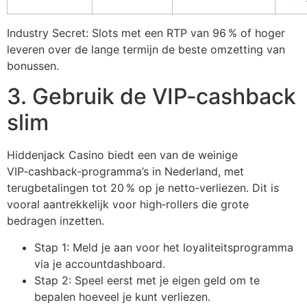
Industry Secret: Slots met een RTP van 96 % of hoger
leveren over de lange termijn de beste omzetting van
bonussen.
3. Gebruik de VIP‑cashback
slim
Hiddenjack Casino biedt een van de weinige
VIP‑cashback‑programma’s in Nederland, met
terugbetalingen tot 20 % op je netto‑verliezen. Dit is
vooral aantrekkelijk voor high‑rollers die grote
bedragen inzetten.
Stap 1: Meld je aan voor het loyaliteitsprogramma
via je accountdashboard.
Stap 2: Speel eerst met je eigen geld om te
bepalen hoeveel je kunt verliezen.