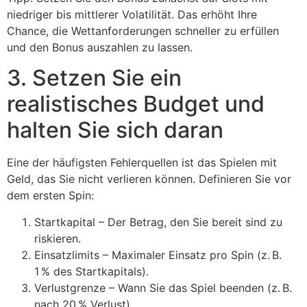
niedriger bis mittlerer Volatilität. Das erhöht Ihre
Chance, die Wettanforderungen schneller zu erfüllen
und den Bonus auszahlen zu lassen.
3. Setzen Sie ein
realistisches Budget und
halten Sie sich daran
Eine der häufigsten Fehlerquellen ist das Spielen mit
Geld, das Sie nicht verlieren können. Definieren Sie vor
dem ersten Spin:
Startkapital – Der Betrag, den Sie bereit sind zu
riskieren.
Einsatzlimits – Maximaler Einsatz pro Spin (z. B.
1 % des Startkapitals).
Verlustgrenze – Wann Sie das Spiel beenden (z. B.
nach 20 % Verlust).