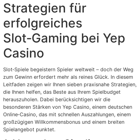
Strategien für
erfolgreiches
Slot‑Gaming bei Yep
Casino
Slot‑Spiele begeistern Spieler weltweit – doch der Weg
zum Gewinn erfordert mehr als reines Glück. In diesem
Leitfaden zeigen wir Ihnen sieben praxisnahe Strategien,
die Ihnen helfen, das Beste aus Ihrem Spielbudget
herauszuholen. Dabei berücksichtigen wir die
besonderen Stärken von Yep Casino, einem deutschen
Online‑Casino, das mit schnellen Auszahlungen, einem
großzügigen Willkommensbonus und einem breiten
Spielangebot punktet.