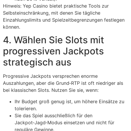
Hinweis: Yep Casino bietet praktische Tools zur
Selbsteinschränkung, mit denen Sie tägliche
Einzahlungslimits und Spielzeitbegrenzungen festlegen
können.
4. Wählen Sie Slots mit
progressiven Jackpots
strategisch aus
Progressive Jackpots versprechen enorme
Auszahlungen, aber die Grund‑RTP ist oft niedriger als
bei klassischen Slots. Nutzen Sie sie, wenn:
Ihr Budget groß genug ist, um höhere Einsätze zu
tolerieren.
Sie das Spiel ausschließlich für den
Jackpot‑Jagd‑Modus einsetzen und nicht für
reguläre Gewinne.