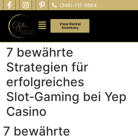
(346)-717-6964
View Rental
Inventory
7 bewährte
Strategien für
erfolgreiches
Slot‑Gaming bei Yep
Casino
7 bewährte