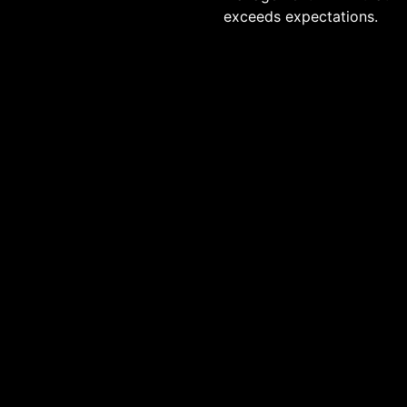
exceeds expectations.