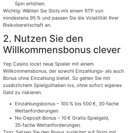
Spin erhöhen.
Wichtig: Wählen Sie Slots mit einem RTP von
mindestens 95 % und passen Sie die Volatilität Ihrer
Risikobereitschaft an.
2. Nutzen Sie den
Willkommensbonus clever
Yep Casino lockt neue Spieler mit einem
Willkommensbonus, der sowohl Einzahlungs‑ als auch
Bonus ohne Einzahlung bietet. So gehen Sie mit
zusätzlichem Spielguthaben los, ohne sofort eigenes
Geld zu riskieren.
Einzahlungsbonus – 100 % bis 500 €, 30‑fache
Wettanforderungen.
No‑Deposit‑Bonus – 10 € Gratis‑Spielgeld,
35‑fache Wettanforderungen.
Tipp: Setzen Sie den Bonus zunächst auf Slots mit