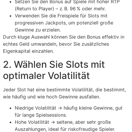
Setzen Sie den Bonus auf Spiele mit hoher RTP
(Return to Player) – z. B. 96 % oder mehr.
Verwenden Sie die Freispiele für Slots mit
progressiven Jackpots, um potenziell große
Gewinne zu erzielen.
Durch kluge Auswahl können Sie den Bonus effektiv in
echtes Geld umwandeln, bevor Sie zusätzliches
Eigenkapital einzahlen.
2. Wählen Sie Slots mit
optimaler Volatilität
Jeder Slot hat eine bestimmte Volatilität, die bestimmt,
wie häufig und wie hoch Gewinne ausfallen.
Niedrige Volatilität → häufig kleine Gewinne, gut
für lange Spielsessions.
Hohe Volatilität → seltene, aber sehr große
Auszahlungen, ideal für riskofreudige Spieler.