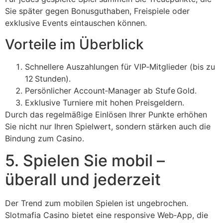
Sie später gegen Bonusguthaben, Freispiele oder
exklusive Events eintauschen können.
Vorteile im Überblick
Schnellere Auszahlungen für VIP‑Mitglieder (bis zu
12 Stunden).
Persönlicher Account‑Manager ab Stufe Gold.
Exklusive Turniere mit hohen Preisgeldern.
Durch das regelmäßige Einlösen Ihrer Punkte erhöhen
Sie nicht nur Ihren Spielwert, sondern stärken auch die
Bindung zum Casino.
5. Spielen Sie mobil –
überall und jederzeit
Der Trend zum mobilen Spielen ist ungebrochen.
Slotmafia Casino bietet eine responsive Web‑App, die