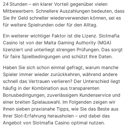
24 Stunden – ein klarer Vorteil gegenüber vielen
Mitbewerbern. Schnellere Auszahlungen bedeuten, dass
Sie Ihr Geld schneller wiederverwenden können, sei es
für weitere Spielrunden oder für den Alltag.
Ein weiterer wichtiger Faktor ist die Lizenz. Slotmafia
Casino ist von der Malta Gaming Authority (MGA)
lizenziert und unterliegt strengen Prüfungen. Das sorgt
für faire Spielbedingungen und schützt Ihre Daten.
Haben Sie sich schon einmal gefragt, warum manche
Spieler immer wieder zurückkehren, während andere
schnell das Vertrauen verlieren? Der Unterschied liegt
häufig in der Kombination aus transparenten
Bonusbedingungen, zuverlässigem Kundenservice und
einer breiten Spielauswahl. Im Folgenden zeigen wir
Ihnen sieben praxisnahe Tipps, wie Sie das Beste aus
Ihrer Slot‑Erfahrung herausholen – und dabei das
Angebot von Slotmafia Casino optimal nutzen.