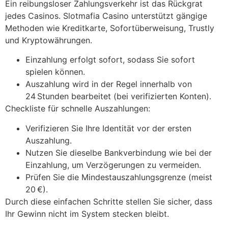
Ein reibungsloser Zahlungsverkehr ist das Rückgrat
jedes Casinos. Slotmafia Casino unterstützt gängige
Methoden wie Kreditkarte, Sofortüberweisung, Trustly
und Kryptowährungen.
Einzahlung erfolgt sofort, sodass Sie sofort
spielen können.
Auszahlung wird in der Regel innerhalb von
24 Stunden bearbeitet (bei verifizierten Konten).
Checkliste für schnelle Auszahlungen:
Verifizieren Sie Ihre Identität vor der ersten
Auszahlung.
Nutzen Sie dieselbe Bankverbindung wie bei der
Einzahlung, um Verzögerungen zu vermeiden.
Prüfen Sie die Mindestauszahlungsgrenze (meist
20 €).
Durch diese einfachen Schritte stellen Sie sicher, dass
Ihr Gewinn nicht im System stecken bleibt.