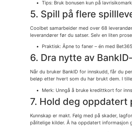
Tips: Bruk bonusen kun på lavrisikomarke
5. Spill på flere spilll
Coolbet samarbeider med over 68 leverandøre
leverandører før du satser. Selv en liten prose
Praktisk: Åpne to faner – én med Bet3
6. Dra nytte av BankID
Når du bruker BankID for innskudd, får du pen
beløp etter hvert som du har brukt dem. I till
Merk: Unngå å bruke kredittkort for inns
7. Hold deg oppdatert 
Kunnskap er makt. Følg med på skader, lagfor
pålitelige kilder. Å ha oppdatert informasjon 