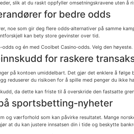
der, slik at du raskt oppfyller omsetningskravene uten å ri
everandører for bedre odds
r, noe som gir deg flere odds‑alternativer på samme kamp
ntforskjell kan bety store gevinster over tid.
65‑odds og én med Coolbet Casino‑odds. Velg den høyeste.
‑innskudd for raskere transak
ger på kontoen umiddelbart. Det gjør det enklere å følge b
egg reduserer du risikoen for å spille med penger du ikke ha
kudd, da dette kan friste til å overskride den fastsatte gre
på sportsbetting‑nyheter
m og værforhold som kan påvirke resultatet. Mange norske 
gjør at du kan justere innsatsen din i tide og beskytte bankr