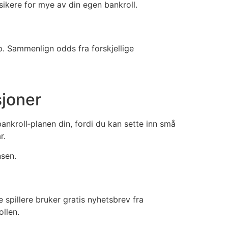
sikere for mye av din egen bankroll.
. Sammenlign odds fra forskjellige
sjoner
ankroll‑planen din, fordi du kan sette inn små
r.
nsen.
spillere bruker gratis nyhetsbrev fra
ollen.