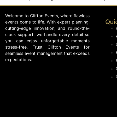
Welcome to Clifton Events, where flawless
Qui
events come to life. With expert planning,
cutting-edge innovation, and round-the-
clock support, we handle every detail so
you can enjoy unforgettable moments
stress-free. Trust Clifton Events for
seamless event management that exceeds
expectations.