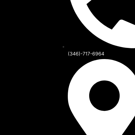
(346)-717-6964