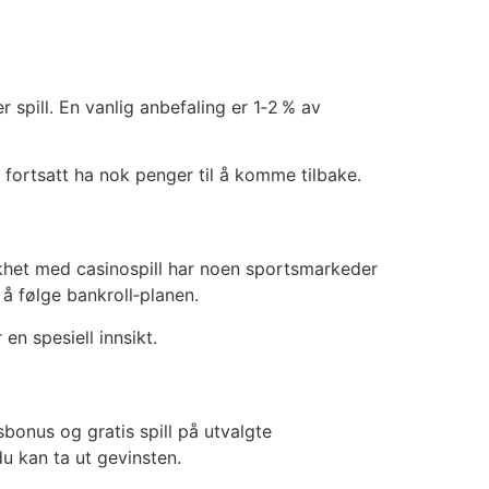
 spill. En vanlig anbefaling er 1‑2 % av
du fortsatt ha nok penger til å komme tilbake.
likhet med casinospill har noen sportsmarkeder
 å følge bankroll‑planen.
n spesiell innsikt.
bonus og gratis spill på utvalgte
u kan ta ut gevinsten.