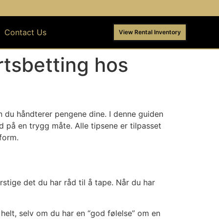
Contact Us
View Rental Inventory
rtsbetting hos
an du håndterer pengene dine. I denne guiden
d på en trygg måte. Alle tipsene er tilpasset
form.
rstige det du har råd til å tape. Når du har
helt, selv om du har en “god følelse” om en