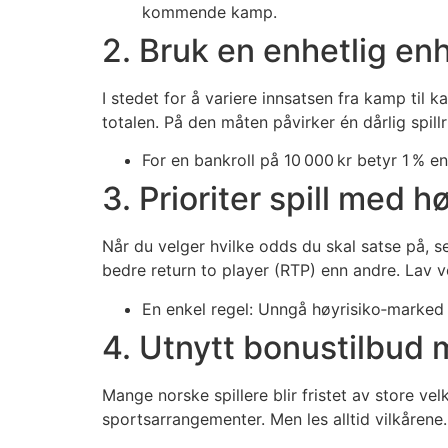
kommende kamp.
2. Bruk en enhetlig en
I stedet for å variere innsatsen fra kamp til 
totalen. På den måten påvirker én dårlig spill
For en bankroll på 10 000 kr betyr 1 % en
3. Prioriter spill med h
Når du velger hvilke odds du skal satse på, s
bedre return to player (RTP) enn andre. Lav vo
En enkel regel: Unngå høyrisiko‑marked 
4. Utnytt bonustilbud 
Mange norske spillere blir fristet av store v
sportsarrangementer. Men les alltid vilkårene