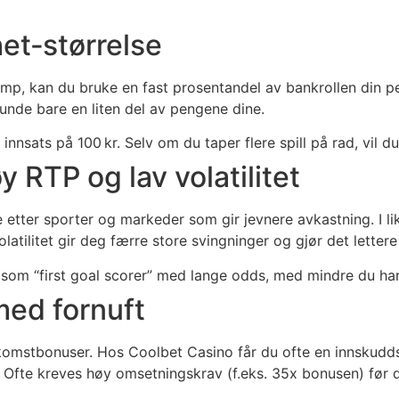
het‑størrelse
kamp, kan du bruke en fast prosentandel av bankrollen din per
runde bare en liten del av pengene dine.
 innsats på 100 kr. Selv om du taper flere spill på rad, vil 
øy RTP og lav volatilitet
e etter sporter og markeder som gir jevnere avkastning. I 
latilitet gir deg færre store svingninger og gjør det lettere
som “first goal scorer” med lange odds, med mindre du har e
med fornuft
elkomstbonuser. Hos Coolbet Casino får du ofte en innskudds
. Ofte kreves høy omsetningskrav (f.eks. 35x bonusen) før d