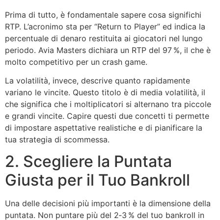
Prima di tutto, è fondamentale sapere cosa significhi
RTP. L’acronimo sta per “Return to Player” ed indica la
percentuale di denaro restituita ai giocatori nel lungo
periodo. Avia Masters dichiara un RTP del 97 %, il che è
molto competitivo per un crash game.
La volatilità, invece, descrive quanto rapidamente
variano le vincite. Questo titolo è di media volatilità, il
che significa che i moltiplicatori si alternano tra piccole
e grandi vincite. Capire questi due concetti ti permette
di impostare aspettative realistiche e di pianificare la
tua strategia di scommessa.
2. Scegliere la Puntata
Giusta per il Tuo Bankroll
Una delle decisioni più importanti è la dimensione della
puntata. Non puntare più del 2‑3 % del tuo bankroll in