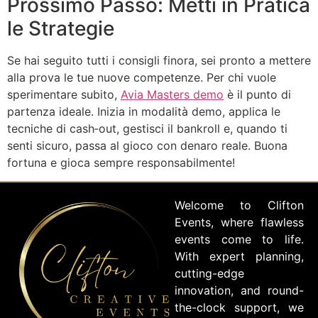
Prossimo Passo: Metti in Pratica
le Strategie
Se hai seguito tutti i consigli finora, sei pronto a mettere
alla prova le tue nuove competenze. Per chi vuole
sperimentare subito,
Avia Masters demo
è il punto di
partenza ideale. Inizia in modalità demo, applica le
tecniche di cash‑out, gestisci il bankroll e, quando ti
senti sicuro, passa al gioco con denaro reale. Buona
fortuna e gioca sempre responsabilmente!
Welcome to Clifton
Events, where flawless
events come to life.
With expert planning,
cutting-edge
innovation, and round-
the-clock support, we