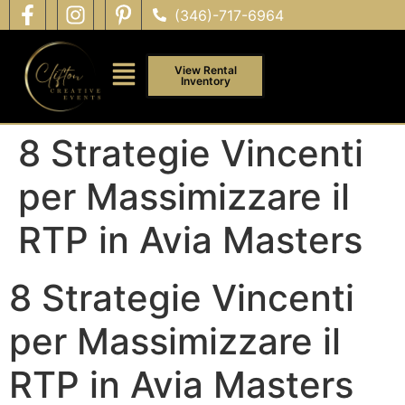
(346)-717-6964
View Rental
Inventory
8 Strategie Vincenti
per Massimizzare il
RTP in Avia Masters
8 Strategie Vincenti
per Massimizzare il
RTP in Avia Masters