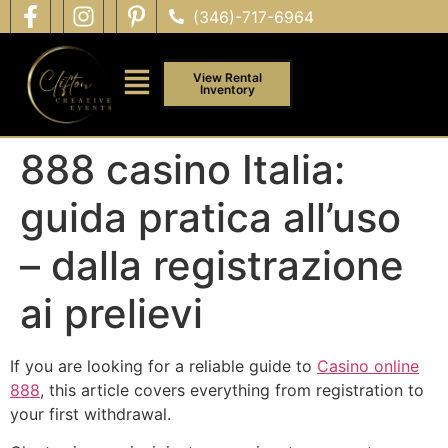
(346)-717-6964
View Rental
Inventory
888 casino Italia:
guida pratica all’uso
– dalla registrazione
ai prelievi
If you are looking for a reliable guide to
Casino online
888
, this article covers everything from registration to
your first withdrawal.