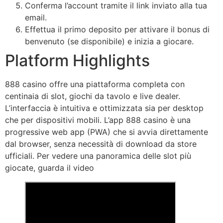
Conferma l’account tramite il link inviato alla tua
email.
Effettua il primo deposito per attivare il bonus di
benvenuto (se disponibile) e inizia a giocare.
Platform Highlights
888 casino offre una piattaforma completa con
centinaia di slot, giochi da tavolo e live dealer.
L’interfaccia è intuitiva e ottimizzata sia per desktop
che per dispositivi mobili. L’app 888 casino è una
progressive web app (PWA) che si avvia direttamente
dal browser, senza necessità di download da store
ufficiali. Per vedere una panoramica delle slot più
giocate, guarda il video