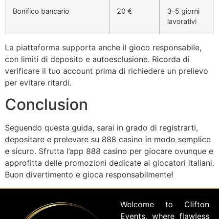
Bonifico bancario
20 €
3-5 giorni
lavorativi
La piattaforma supporta anche il gioco responsabile,
con limiti di deposito e autoesclusione. Ricorda di
verificare il tuo account prima di richiedere un prelievo
per evitare ritardi.
Conclusion
Seguendo questa guida, sarai in grado di registrarti,
depositare e prelevare su 888 casino in modo semplice
e sicuro. Sfrutta l’app 888 casino per giocare ovunque e
approfitta delle promozioni dedicate ai giocatori italiani.
Buon divertimento e gioca responsabilmente!
Welcome to Clifton
Events, where flawless