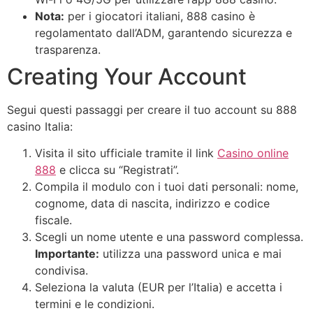
Nota:
per i giocatori italiani, 888 casino è
regolamentato dall’ADM, garantendo sicurezza e
trasparenza.
Creating Your Account
Segui questi passaggi per creare il tuo account su 888
casino Italia:
Visita il sito ufficiale tramite il link
Casino online
888
e clicca su “Registrati”.
Compila il modulo con i tuoi dati personali: nome,
cognome, data di nascita, indirizzo e codice
fiscale.
Scegli un nome utente e una password complessa.
Importante:
utilizza una password unica e mai
condivisa.
Seleziona la valuta (EUR per l’Italia) e accetta i
termini e le condizioni.