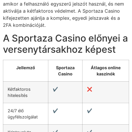
amikor a felhasználó egyszerű jelszót használ, és nem
aktiválja a kétfaktoros védelmet. A Sportaza Casino
kifejezetten ajánlja a komplex, egyedi jelszavak és a
2FA kombinációját.
A Sportaza Casino előnyei a
versenytársakhoz képest
Jellemző
Sportaza
Átlagos online
Casino
kaszinók
Kétfaktoros
✔️
❌
hitelesítés
24/7 élő
✔️
✔️
ügyfélszolgálat