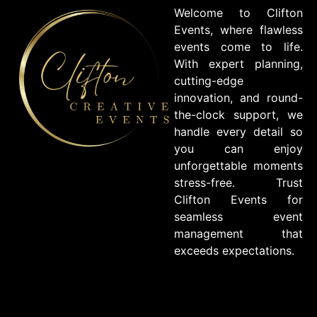
Welcome to Clifton
Events, where flawless
events come to life.
With expert planning,
cutting-edge
innovation, and round-
the-clock support, we
handle every detail so
you can enjoy
unforgettable moments
stress-free. Trust
Clifton Events for
seamless event
management that
exceeds expectations.