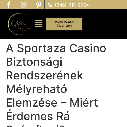
(346)-717-6964
View Rental
Inventory
A Sportaza Casino
Biztonsági
Rendszerének
Mélyreható
Elemzése – Miért
Érdemes Rá