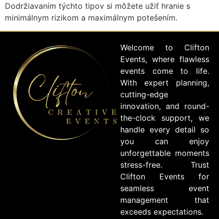
Dodržiavaním týchto tipov si môžete užiť hranie s
minimálnym rizikom a maximálnym potešením.
Welcome to Clifton
Events, where flawless
events come to life.
With expert planning,
cutting-edge
innovation, and round-
the-clock support, we
handle every detail so
you can enjoy
unforgettable moments
stress-free. Trust
Clifton Events for
seamless event
management that
exceeds expectations.