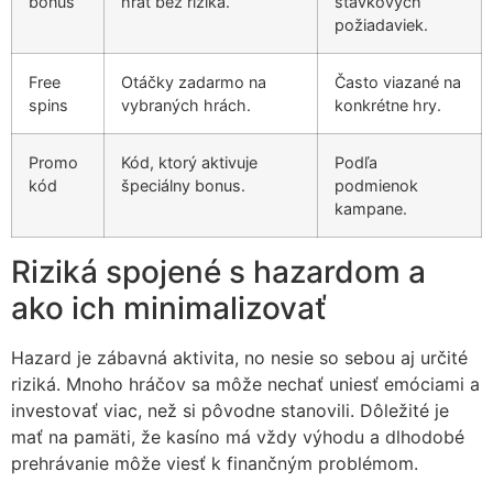
bonus
hrať bez rizika.
stávkových
požiadaviek.
Free
Otáčky zadarmo na
Často viazané na
spins
vybraných hrách.
konkrétne hry.
Promo
Kód, ktorý aktivuje
Podľa
kód
špeciálny bonus.
podmienok
kampane.
Riziká spojené s hazardom a
ako ich minimalizovať
Hazard je zábavná aktivita, no nesie so sebou aj určité
riziká. Mnoho hráčov sa môže nechať uniesť emóciami a
investovať viac, než si pôvodne stanovili. Dôležité je
mať na pamäti, že kasíno má vždy výhodu a dlhodobé
prehrávanie môže viesť k finančným problémom.