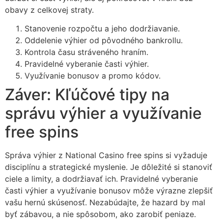
obavy z celkovej straty.
Stanovenie rozpočtu a jeho dodržiavanie.
Oddelenie výhier od pôvodného bankrollu.
Kontrola času stráveného hraním.
Pravidelné vyberanie časti výhier.
Využívanie bonusov a promo kódov.
Záver: Kľúčové tipy na
správu výhier a využívanie
free spins
Správa výhier z National Casino free spins si vyžaduje
disciplínu a strategické myslenie. Je dôležité si stanoviť
ciele a limity, a dodržiavať ich. Pravidelné vyberanie
časti výhier a využívanie bonusov môže výrazne zlepšiť
vašu hernú skúsenosť. Nezabúdajte, že hazard by mal
byť zábavou, a nie spôsobom, ako zarobiť peniaze.