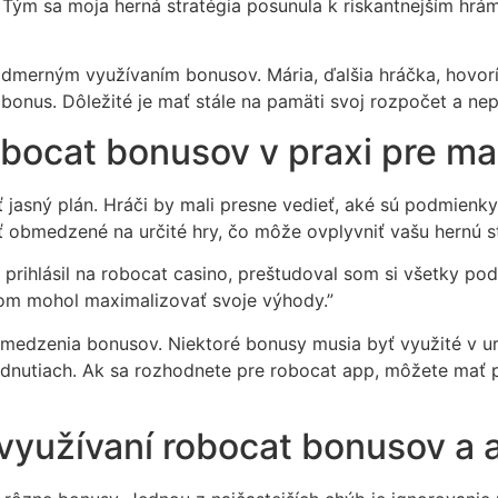
 Tým sa moja herná stratégia posunula k riskantnejším hrá
 nadmerným využívaním bonusov. Mária, ďalšia hráčka, hovor
 bonus. Dôležité je mať stále na pamäti svoj rozpočet a ne
robocat bonusov v praxi pre ma
ť jasný plán. Hráči by mali presne vedieť, aké sú podmienk
ť obmedzené na určité hry, čo môže ovplyvniť vašu hernú st
prihlásil na robocat casino, preštudoval som si všetky pod
som mohol maximalizovať svoje výhody.”
bmedzenia bonusov. Niektoré bonusy musia byť využité v u
zhodnutiach. Ak sa rozhodnete pre robocat app, môžete mať
 využívaní robocat bonusov a 