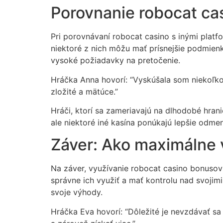
Porovnanie robocat ca
Pri porovnávaní robocat casino s inými plat
niektoré z nich môžu mať prísnejšie podmienk
vysoké požiadavky na pretočenie.
Hráčka Anna hovorí: “Vyskúšala som niekoľko o
zložité a mätúce.”
Hráči, ktorí sa zameriavajú na dlhodobé hran
ale niektoré iné kasína ponúkajú lepšie odme
Záver: Ako maximálne 
Na záver, využívanie robocat casino bonusov
správne ich využiť a mať kontrolu nad svojim
svoje výhody.
Hráčka Eva hovorí: “Dôležité je nevzdávať sa