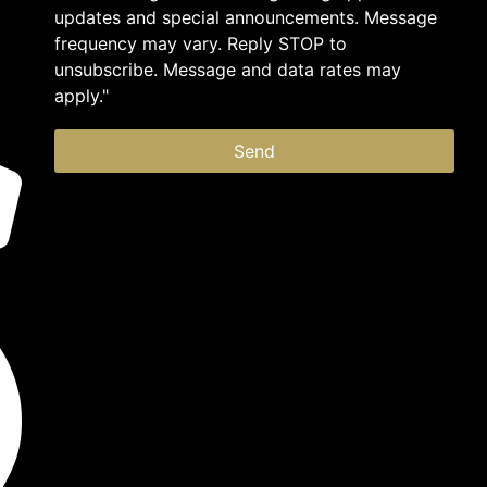
updates and special announcements. Message
frequency may vary. Reply STOP to
unsubscribe. Message and data rates may
apply."
Send