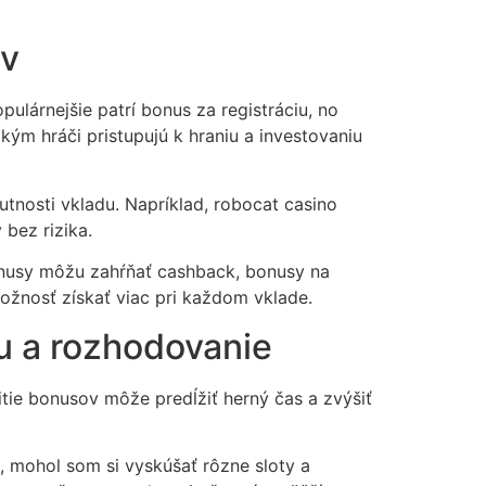
ov
pulárnejšie patrí bonus za registráciu, no
ým hráči pristupujú k hraniu a investovaniu
utnosti vkladu. Napríklad, robocat casino
bez rizika.
onusy môžu zahŕňať cashback, bonusy na
možnosť získať viac pri každom vklade.
u a rozhodovanie
tie bonusov môže predĺžiť herný čas a zvýšiť
, mohol som si vyskúšať rôzne sloty a