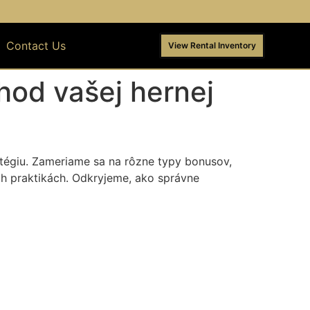
Contact Us
View Rental Inventory
hod vašej hernej
atégiu. Zameriame sa na rôzne typy bonusov,
ch praktikách. Odkryjeme, ako správne