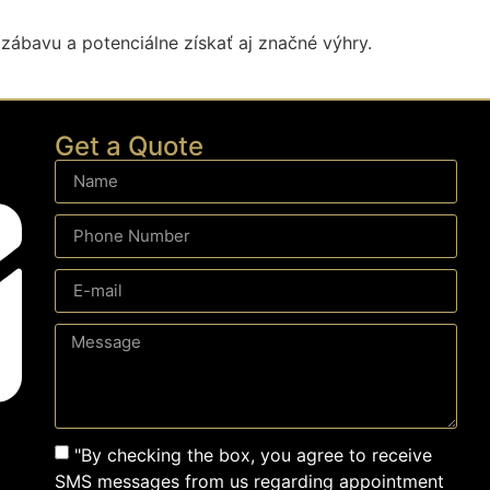
zábavu a potenciálne získať aj značné výhry.
Get a Quote
"By checking the box, you agree to receive
SMS messages from us regarding appointment