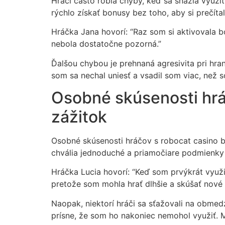
Hráči často robia chyby, keď sa snažia využ
rýchlo získať bonusy bez toho, aby si prečíta
Hráčka Jana hovorí: “Raz som si aktivovala bo
nebola dostatočne pozorná.”
Ďalšou chybou je prehnaná agresivita pri hra
som sa nechal uniesť a vsadil som viac, než s
Osobné skúsenosti hrá
zážitok
Osobné skúsenosti hráčov s robocat casino b
chvália jednoduché a priamočiare podmienky b
Hráčka Lucia hovorí: “Keď som prvýkrát využi
pretože som mohla hrať dlhšie a skúšať nové 
Naopak, niektorí hráči sa sťažovali na obme
prísne, že som ho nakoniec nemohol využiť. Mys