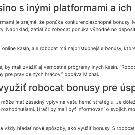
sino s inými platformami a i
formami je zrejmé, že ponúka konkurencieschopné bonusy. 
y. Napríklad, zatiaľ čo robocat ponúka výhodné no deposit
nline kasín, ale robocat má najprístupnejšie bonusy, ktoré
ie, by mali zvážiť aj vernostné programy iných kasín. “Rob
ny pre pravidelných hráčov,” dodáva Michal.
využiť robocat bonusy pre ús
 môže mať zásadný vplyv na vašu hernú stratégiu. Je dôl
i rozhodnutiami. Hráči by mali byť informovaní o svojich m
 a vždy hľadať nové spôsoby, ako využiť bonusy. S robocat 