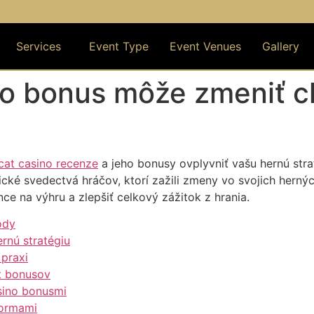
om
ton ,TX and Suburbs
Services
Event Type
Event Venues
Gallery
no bonus môže zmeniť c
cat casino recenze
a jeho bonusy ovplyvniť vašu hernú str
cké svedectvá hráčov, ktorí zažili zmeny vo svojich herný
ce na výhru a zlepšiť celkový zážitok z hrania.
ody
rnú stratégiu
 praxi
at bonusov
sino bonusmi
formami