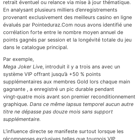
retrait éventuel ou relance via mise à jour thématique.
En analysant plusieurs milliers d’enregistrements
provenant exclusivement des meilleurs casino en ligne
évalués par Pointeduraz.Com nous avons identifié une
corrélation forte entre le nombre moyen annuel de
points gagnés par session et la longévité totale du jeu
dans le catalogue principal.
Par exemple,
Mega Joker Live
, introduit il y a trois ans avec un
système VIP offrant jusqu’à +50 % points
supplémentaires aux membres Gold lors chaque main
gagnante , a enregistré un pic durable pendant
vingt‑quatre mois avant son premier reconditionnement
graphique.
Dans ce même lapsus temporel aucun autre
titre ne dépasse pas douze mois sans support
supplémentaire.
L’influence directe se manifeste surtout lorsque les
récompenses exclusives telles que tournois VIP