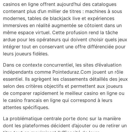
casinos en ligne offrent aujourd’hui des catalogues
contenant plus d’un millier de titres : machines à sous
modernes, tables de blackjack live et expériences
immersives en réalité augmentée se côtoient dans un
même espace virtuel. Cette profusion rend la tâche
ardue pour les opérateurs qui doivent choisir quels jeux
intégrer tout en conservant une offre différenciée pour
leurs joueurs fidèles.
Dans ce contexte concurrentiel, les sites d’évaluation
indépendants comme Pointeduraz.Com jouent un rôle
essentiel. Ils agrègent les classements détaillés des jeux
selon des critères objectifs et permettent aux joueurs
de comparer rapidement le meilleur casino en ligne ou
le casino francais en ligne qui correspond à leurs
attentes spécifiques.
La problématique centrale porte donc sur la manière
dont les plateformes décident d’ajouter ou de retirer un