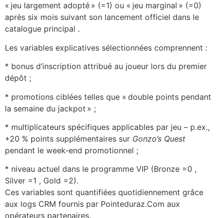
« jeu largement adopté » (=1) ou « jeu marginal » (=0)
après six mois suivant son lancement officiel dans le
catalogue principal .
Les variables explicatives sélectionnées comprennent :
* bonus d’inscription attribué au joueur lors du premier
dépôt ;
* promotions ciblées telles que « double points pendant
la semaine du jackpot » ;
* multiplicateurs spécifiques applicables par jeu – p.ex.,
+20 % points supplémentaires sur
Gonzo’s Quest
pendant le week‑end promotionnel ;
* niveau actuel dans le programme VIP (Bronze =0 ,
Silver =1 , Gold =2).
Ces variables sont quantifiées quotidiennement grâce
aux logs CRM fournis par Pointeduraz.Com aux
opérateurs partenaires.