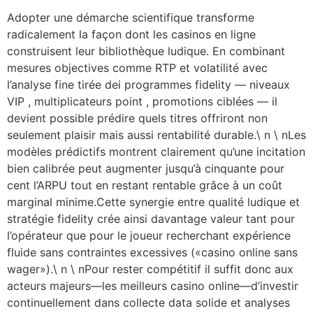
Adopter une démarche scientifique transforme
radicalement la façon dont les casinos en ligne
construisent leur bibliothèque ludique. En combinant
mesures objectives comme RTP et volatilité avec
l’analyse fine tirée dei programmes fidelity — niveaux
VIP , multiplicateurs point , promotions ciblées — il
devient possible prédire quels titres offriront non
seulement plaisir mais aussi rentabilité durable.\ n \ nLes
modèles prédictifs montrent clairement qu’une incitation
bien calibrée peut augmenter jusqu’à cinquante pour
cent l’ARPU tout en restant rentable grâce à un coût
marginal minime.Cette synergie entre qualité ludique et
stratégie fidelity crée ainsi davantage valeur tant pour
l’opérateur que pour le joueur recherchant expérience
fluide sans contraintes excessives («casino online sans
wager»).\ n \ nPour rester compétitif il suffit donc aux
acteurs majeurs—les meilleurs casino online—d’investir
continuellement dans collecte data solide et analyses