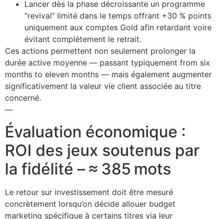
Lancer dès la phase décroissante un programme
“revival” limité dans le temps offrant +30 % points
uniquement aux comptes Gold afin retardant voire
évitant complètement le retrait.
Ces actions permettent non seulement prolonger la
durée active moyenne — passant typiquement from six
months to eleven months — mais également augmenter
significativement la valeur vie client associée au titre
concerné.
—
Évaluation économique :
ROI des jeux soutenus par
la fidélité – ≈ 385 mots
Le retour sur investissement doit être mesuré
concrètement lorsqu’on décide allouer budget
marketing spécifique à certains titres via leur