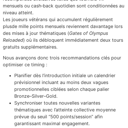
mensuels ou cash‑back quotidien sont conditionnées au
niveau atteint.
Les joueurs vétérans qui accumulent régulièrement
plusde mille points mensuels reviennent davantage lors
des mises à jour thématiques (
Gates of Olympus
Reloaded
) où ils débloquent immédiatement deux tours
gratuits supplémentaires.
Nous avançons donc trois recommandations clés pour
optimiser ce timing :
Planifier dès l’introduction initiale un calendrier
prévisionnel incluant au moins deux vagues
promotionnelles ciblées selon chaque palier
Bronze–Silver–Gold.
Synchroniser toutes nouvelles variantes
thématiques avec l’atteinte collective moyenne
prévue du seuil “500 points/session” afin
garantissant maximal engagement.