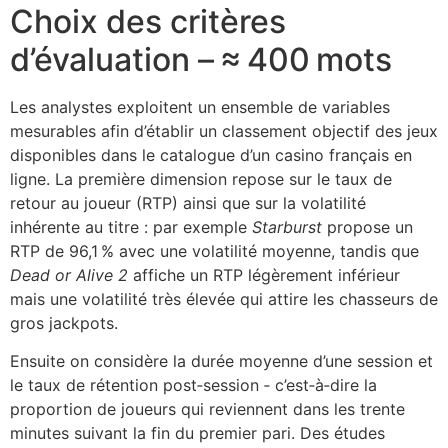
Choix des critères
d’évaluation – ≈ 400 mots
Les analystes exploitent un ensemble de variables
mesurables afin d’établir un classement objectif des jeux
disponibles dans le catalogue d’un casino français en
ligne. La première dimension repose sur le taux de
retour au joueur (RTP) ainsi que sur la volatilité
inhérente au titre : par exemple
Starburst
propose un
RTP de 96,1 % avec une volatilité moyenne, tandis que
Dead or Alive 2
affiche un RTP légèrement inférieur
mais une volatilité très élevée qui attire les chasseurs de
gros jackpots.
Ensuite on considère la durée moyenne d’une session et
le taux de rétention post‑session ‑ c’est‑à‑dire la
proportion de joueurs qui reviennent dans les trente
minutes suivant la fin du premier pari. Des études