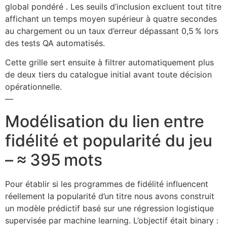
global pondéré . Les seuils d’inclusion excluent tout titre
affichant un temps moyen supérieur à quatre secondes
au chargement ou un taux d’erreur dépassant 0,5 % lors
des tests QA automatisés.
Cette grille sert ensuite à filtrer automatiquement plus
de deux tiers du catalogue initial avant toute décision
opérationnelle.
—
Modélisation du lien entre
fidélité et popularité du jeu
– ≈ 395 mots
Pour établir si les programmes de fidélité influencent
réellement la popularité d’un titre nous avons construit
un modèle prédictif basé sur une régression logistique
supervisée par machine learning. L’objectif était binary :