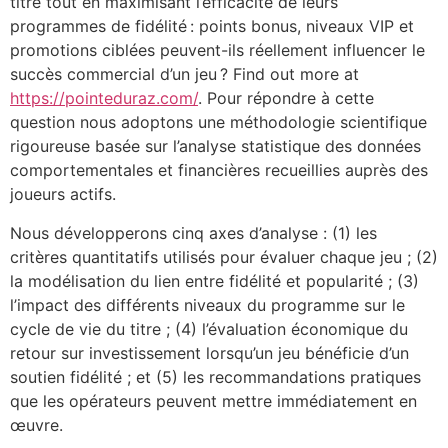
titre tout en maximisant l’efficacité de leurs
programmes de fidélité : points bonus, niveaux VIP et
promotions ciblées peuvent-ils réellement influencer le
succès commercial d’un jeu ? Find out more at
https://pointeduraz.com/
. Pour répondre à cette
question nous adoptons une méthodologie scientifique
rigoureuse basée sur l’analyse statistique des données
comportementales et financières recueillies auprès des
joueurs actifs.
Nous développerons cinq axes d’analyse : (1) les
critères quantitatifs utilisés pour évaluer chaque jeu ; (2)
la modélisation du lien entre fidélité et popularité ; (3)
l’impact des différents niveaux du programme sur le
cycle de vie du titre ; (4) l’évaluation économique du
retour sur investissement lorsqu’un jeu bénéficie d’un
soutien fidélité ; et (5) les recommandations pratiques
que les opérateurs peuvent mettre immédiatement en
œuvre.