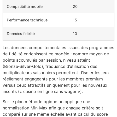
Compatibilité mobile
20
Performance technique
15
Données fidélité
10
Les données comportementales issues des programmes
de fidélité enrichissent ce modèle : nombre moyen de
points accumulés par session, niveau atteint
(Bronze‑Silver‑Gold), fréquence d’utilisation des
multiplicateurs saisonniers permettent d’isoler les jeux
réellement engageants pour les membres premium
versus ceux attractifs uniquement pour les nouveaux
inscrits (« casino en ligne sans wager »).
Sur le plan méthodologique on applique une
normalisation Min‑Max afin que chaque critère soit
comparé sur une même échelle avant calcul du score