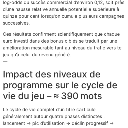
log‑odds du succès commercial d’environ 0,12, soit près
d’une hausse relative annuelle potentielle supérieure à
quinze pour cent lorsqu’on cumule plusieurs campagnes
successives.
Ces résultats confirment scientifiquement que chaque
euro investi dans des bonus ciblés se traduit par une
amélioration mesurable tant au niveau du trafic vers tel
jeu qu’à celui du revenu généré.
—
Impact des niveaux de
programme sur le cycle de
vie du jeu – ≈ 390 mots
Le cycle de vie complet d’un titre s’articule
généralement autour quatre phases distinctes :
lancement → pic d’utilisation → déclin progressif →