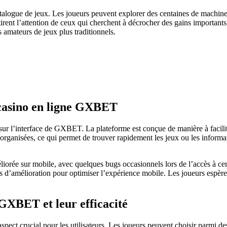
talogue de jeux. Les joueurs peuvent explorer des centaines de machines
attirent l’attention de ceux qui cherchent à décrocher des gains impo
les amateurs de jeux plus traditionnels.
u casino en ligne GXBET
 sur l’interface de GXBET. La plateforme est conçue de manière à facilite
 organisées, ce qui permet de trouver rapidement les jeux ou les informa
améliorée sur mobile, avec quelques bugs occasionnels lors de l’accès à
ges d’amélioration pour optimiser l’expérience mobile. Les joueurs espère
GXBET et leur efficacité
 crucial pour les utilisateurs. Les joueurs peuvent choisir parmi des op