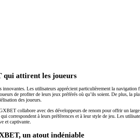
qui attirent les joueurs
ovantes. Les utilisateurs apprécient particulièrement la navigation flui
joueurs de profiter de leurs jeux préférés où qu’ils soient. De plus, la 
délisation des joueurs.
s. GXBET collabore avec des développeurs de renom pour offrir un large 
 qui correspondent à leurs préférences et à leur style de jeu. Les utilis
e et captivante.
GXBET, un atout indéniable