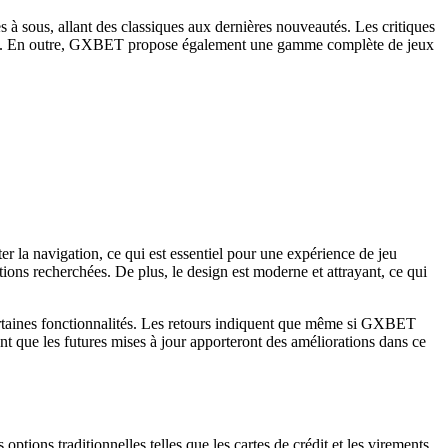
 à sous, allant des classiques aux dernières nouveautés. Les critiques
rtants. En outre, GXBET propose également une gamme complète de jeux
r la navigation, ce qui est essentiel pour une expérience de jeu
tions recherchées. De plus, le design est moderne et attrayant, ce qui
 certaines fonctionnalités. Les retours indiquent que même si GXBET
nt que les futures mises à jour apporteront des améliorations dans ce
tions traditionnelles telles que les cartes de crédit et les virements