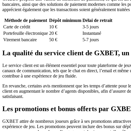
bancaires, ainsi que des solutions de paiement modernes comme les portef
apprécient également que les transactions soient généralement traitées r
Méthode de paiement
Dépôt minimum
Délai de retrait
Carte de crédit
10 €
3-5 jours
Portefeuille électronique
20 €
Instantané
Virement bancaire
50 €
5-7 jours
La qualité du service client de GXBET, un f
Le service client est un élément essentiel pour toute plateforme de jeux
canaux de communication, tels que le chat en direct, l’email et même
contribue à une expérience de jeu fluide.
En revanche, certains avis mentionnent que les temps d’attente pour l
client en augmentant le nombre d’agents disponibles, afin d’assurer de
satisfaisant.
Les promotions et bonus offerts par GXBET, 
GXBET attire de nombreux joueurs grâce à ses promotions attractives e
expérience de jeu. Les promotions peuvent inclure des bonus sur dépôts