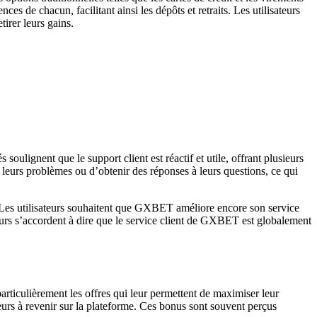
s de chacun, facilitant ainsi les dépôts et retraits. Les utilisateurs
tirer leurs gains.
oulignent que le support client est réactif et utile, offrant plusieurs
eurs problèmes ou d’obtenir des réponses à leurs questions, ce qui
e. Les utilisateurs souhaitent que GXBET améliore encore son service
ueurs s’accordent à dire que le service client de GXBET est globalement
rticulièrement les offres qui leur permettent de maximiser leur
eurs à revenir sur la plateforme. Ces bonus sont souvent perçus