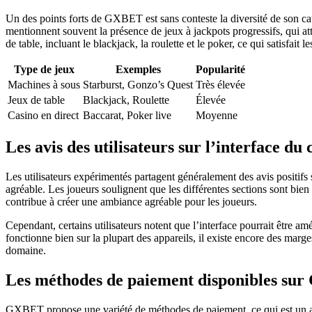
Un des points forts de GXBET est sans conteste la diversité de son ca
mentionnent souvent la présence de jeux à jackpots progressifs, qui 
de table, incluant le blackjack, la roulette et le poker, ce qui satisfait 
Type de jeux
Exemples
Popularité
Machines à sous
Starburst, Gonzo’s Quest
Très élevée
Jeux de table
Blackjack, Roulette
Élevée
Casino en direct
Baccarat, Poker live
Moyenne
Les avis des utilisateurs sur l’interface d
Les utilisateurs expérimentés partagent généralement des avis positifs
agréable. Les joueurs soulignent que les différentes sections sont bien
contribue à créer une ambiance agréable pour les joueurs.
Cependant, certains utilisateurs notent que l’interface pourrait être 
fonctionne bien sur la plupart des appareils, il existe encore des mar
domaine.
Les méthodes de paiement disponibles sur 
GXBET propose une variété de méthodes de paiement, ce qui est un aspect