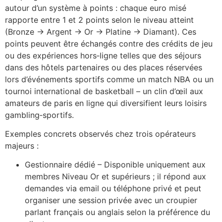
autour d’un système à points : chaque euro misé
rapporte entre 1 et 2 points selon le niveau atteint
(Bronze → Argent → Or → Platine → Diamant). Ces
points peuvent être échangés contre des crédits de jeu
ou des expériences hors‑ligne telles que des séjours
dans des hôtels partenaires ou des places réservées
lors d’événements sportifs comme un match NBA ou un
tournoi international de basketball – un clin d’œil aux
amateurs de paris en ligne qui diversifient leurs loisirs
gambling‑sportifs.
Exemples concrets observés chez trois opérateurs
majeurs :
Gestionnaire dédié – Disponible uniquement aux
membres Niveau Or et supérieurs ; il répond aux
demandes via email ou téléphone privé et peut
organiser une session privée avec un croupier
parlant français ou anglais selon la préférence du