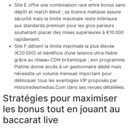
Site E offre une combinaison rare entre bonus sans
dépôt et match élevé ; sa licence maltaise assure
sécurité mais la limite maximale reste inférieure
aux standards premium pour les gros parieurs
souhaitant placer des mises supérieures à €10 000
rapidement.
Site F détient la limite maximale la plus élevée
(€20 000) et bénéficie d’une latence ultra‑faible
grâce au réseau CDN britannique ; son programme
Platine donne accès à un gestionnaire dédié mais
nécessite un volume mensuel important pour
débloquer tous les avantages VIP proposés par
Histoiredesmedias.Com dans ses revues détaillées.
Stratégies pour maximiser
les bonus tout en jouant au
baccarat live