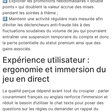
2️⃣ Exploiter les promotions hebdomadaires « double
points » qui doublent la valeur accrue des mises
pendant les soirées à thème ;
3️⃣ Maintenir une activité régulière mais mesurée afin
d’éviter les déclencheurs anti‑fraude liés à des
fluctuations soudaines du volume de jeu qui pourraient
entraîner une suspension temporaire du compte et donc
la perte potentielle du statut premium ainsi que des
gains associés.
Expérience utilisateur :
ergonomie et immersion du
jeu en direct
La qualité perçue dépend avant tout du croupier : parler
couramment français ou anglais renforce l’immersion et
réduit le besoin d’utiliser le chat texte pour poser des
questions sur les règles ou demander un rappel du