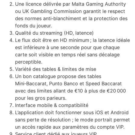
Une licence délivrée par Malta Gaming Authority
ou UK Gambling Commission garantit le respect
des normes anti‑blanchiment et la protection des
fonds du joueur.
Qualité du streaming (HD, latence)
Le flux doit être en HD minimum ; la latence idéale
est inférieure à une seconde pour que chaque
carte soit visible en temps réel sans décalage
perceptible.
Variété des tables & limites de mise
Un bon catalogue propose des tables
Mini‑Baccarat, Punto Banco et Speed Baccarat
avec des limites allant de €10 à plus de €20 000
pour les gros parieurs.
Interface mobile & compatibilité
L’application doit fonctionner sous iOS et Android
sans perte de résolution ; le mode portrait permet
un accès rapide aux paramètres du compte VIP.
Service client dédié aux joueurs VIP