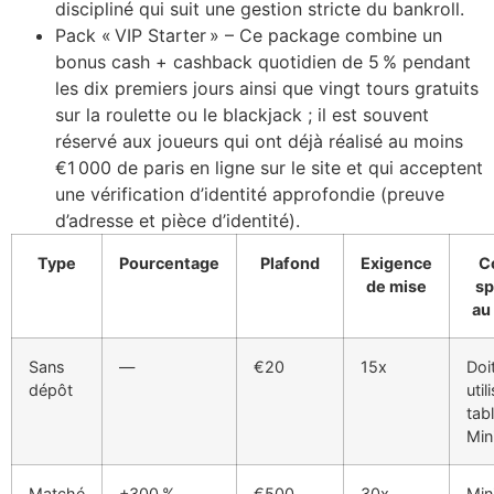
discipliné qui suit une gestion stricte du bankroll.
Pack « VIP Starter » – Ce package combine un
bonus cash + cashback quotidien de 5 % pendant
les dix premiers jours ainsi que vingt tours gratuits
sur la roulette ou le blackjack ; il est souvent
réservé aux joueurs qui ont déjà réalisé au moins
€1 000 de paris en ligne sur le site et qui acceptent
une vérification d’identité approfondie (preuve
d’adresse et pièce d’identité).
Type
Pourcentage
Plafond
Exigence
C
de mise
sp
au
Sans
—
€20
15x
Doi
dépôt
util
tab
Min
Matché
+300 %
€500
30x
Mi