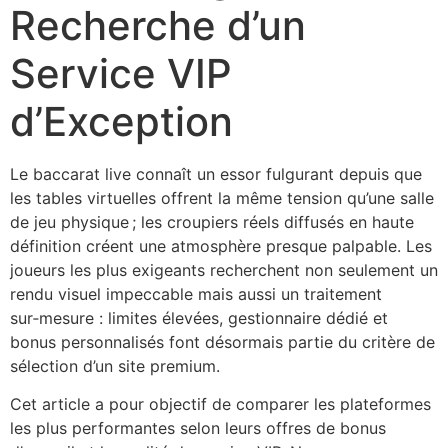
Recherche d’un
Service VIP
d’Exception
Le baccarat live connaît un essor fulgurant depuis que
les tables virtuelles offrent la même tension qu’une salle
de jeu physique ; les croupiers réels diffusés en haute
définition créent une atmosphère presque palpable. Les
joueurs les plus exigeants recherchent non seulement un
rendu visuel impeccable mais aussi un traitement
sur‑mesure : limites élevées, gestionnaire dédié et
bonus personnalisés font désormais partie du critère de
sélection d’un site premium.
Cet article a pour objectif de comparer les plateformes
les plus performantes selon leurs offres de bonus