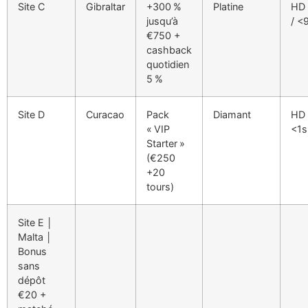
Site C
Gibraltar
+300 %
Platine
HD
jusqu’à
/ <
€750 +
cashback
quotidien
5 %
Site D
Curacao
Pack
Diamant
HD 
« VIP
<1s
Starter »
(€250
+20
tours)
Site E │
Malta │
Bonus
sans
dépôt
€20 +