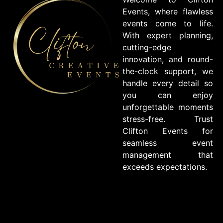
Events, where flawless
events come to life.
With expert planning,
cutting-edge
innovation, and round-
the-clock support, we
handle every detail so
you can enjoy
unforgettable moments
stress-free. Trust
Clifton Events for
seamless event
management that
exceeds expectations.