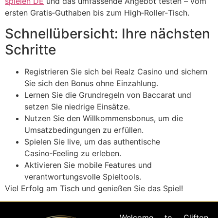
spielen DE
und das umfassende Angebot testen – vom
ersten Gratis‑Guthaben bis zum High‑Roller‑Tisch.
Schnellübersicht: Ihre nächsten
Schritte
Registrieren Sie sich bei Realz Casino und sichern
Sie sich den Bonus ohne Einzahlung.
Lernen Sie die Grundregeln von Baccarat und
setzen Sie niedrige Einsätze.
Nutzen Sie den Willkommensbonus, um die
Umsatzbedingungen zu erfüllen.
Spielen Sie live, um das authentische
Casino‑Feeling zu erleben.
Aktivieren Sie mobile Features und
verantwortungsvolle Spieltools.
Viel Erfolg am Tisch und genießen Sie das Spiel!
Welcome to Clifton