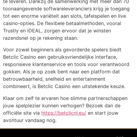
te leveren. Dankzij de samenwerking met meer dan 70
toonaangevende softwareleveranciers krijg je toegang
tot een enorme variëteit aan slots, tafelspelen en live
casino‑opties. De flexibele betaalmethoden, vooral
Trustly en iDEAL, zorgen ervoor dat je winsten
razendsnel op je rekening staan.
Voor zowel beginners als gevorderde spelers biedt
Betclic Casino een gebruiksvriendelijke interface,
responsieve klantenservice en tools voor verantwoord
gokken. Als je op zoek bent naar een platform dat
betrouwbaarheid, snelheid en entertainment
combineert, is Betclic Casino een uitstekende keuze.
Klaar om zelf te ervaren hoe slimme partnerschappen
jouw spelplezier kunnen verhogen? Bezoek dan de
officiële site via
https://betclicnl.eu/
en start jouw
avontuur vandaag nog.