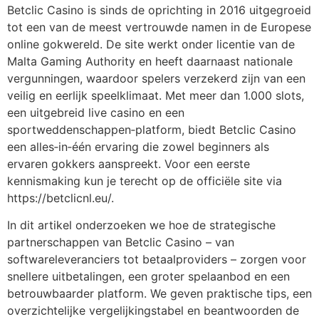
Betclic Casino is sinds de oprichting in 2016 uitgegroeid
tot een van de meest vertrouwde namen in de Europese
online gokwereld. De site werkt onder licentie van de
Malta Gaming Authority en heeft daarnaast nationale
vergunningen, waardoor spelers verzekerd zijn van een
veilig en eerlijk speelklimaat. Met meer dan 1.000 slots,
een uitgebreid live casino en een
sportweddenschappen‑platform, biedt Betclic Casino
een alles‑in‑één ervaring die zowel beginners als
ervaren gokkers aanspreekt. Voor een eerste
kennismaking kun je terecht op de officiële site via
https://betclicnl.eu/.
In dit artikel onderzoeken we hoe de strategische
partnerschappen van Betclic Casino – van
softwareleveranciers tot betaalproviders – zorgen voor
snellere uitbetalingen, een groter spelaanbod en een
betrouwbaarder platform. We geven praktische tips, een
overzichtelijke vergelijkingstabel en beantwoorden de