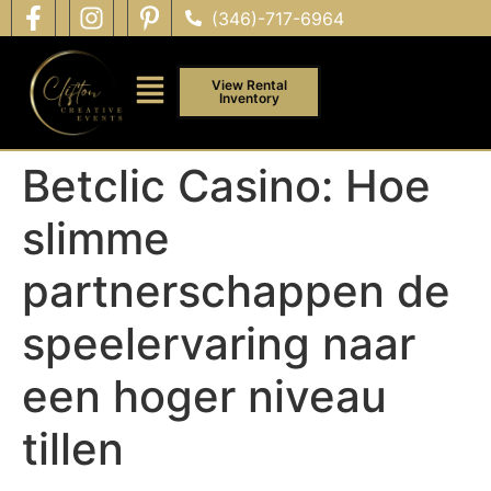
(346)-717-6964
View Rental
Inventory
Betclic Casino: Hoe
slimme
partnerschappen de
speelervaring naar
een hoger niveau
tillen