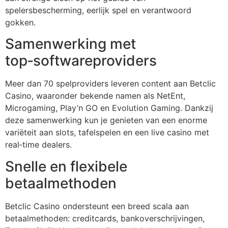
spelersbescherming, eerlijk spel en verantwoord
gokken.
Samenwerking met
top‑softwareproviders
Meer dan 70 spelproviders leveren content aan Betclic
Casino, waaronder bekende namen als NetEnt,
Microgaming, Play’n GO en Evolution Gaming. Dankzij
deze samenwerking kun je genieten van een enorme
variëteit aan slots, tafelspelen en een live casino met
real‑time dealers.
Snelle en flexibele
betaalmethoden
Betclic Casino ondersteunt een breed scala aan
betaalmethoden: creditcards, bankoverschrijvingen,