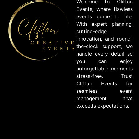
Welcome to Clifton
Events, where flawless
events come to life.
With expert planning,
cutting-edge
innovation, and round-
the-clock support, we
handle every detail so
you can enjoy
unforgettable moments
stress-free. Trust
Clifton Events for
seamless event
management that
exceeds expectations.