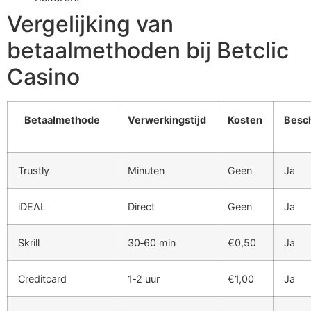
Vergelijking van
betaalmethoden bij Betclic
Casino
Betaalmethode
Verwerkingstijd
Kosten
Besc
Trustly
Minuten
Geen
Ja
iDEAL
Direct
Geen
Ja
Skrill
30‑60 min
€0,50
Ja
Creditcard
1‑2 uur
€1,00
Ja