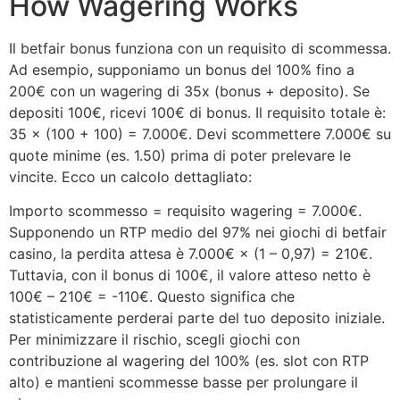
How Wagering Works
Il betfair bonus funziona con un requisito di scommessa.
Ad esempio, supponiamo un bonus del 100% fino a
200€ con un wagering di 35x (bonus + deposito). Se
depositi 100€, ricevi 100€ di bonus. Il requisito totale è:
35 × (100 + 100) = 7.000€. Devi scommettere 7.000€ su
quote minime (es. 1.50) prima di poter prelevare le
vincite. Ecco un calcolo dettagliato:
Importo scommesso = requisito wagering = 7.000€.
Supponendo un RTP medio del 97% nei giochi di betfair
casino, la perdita attesa è 7.000€ × (1 – 0,97) = 210€.
Tuttavia, con il bonus di 100€, il valore atteso netto è
100€ – 210€ = -110€. Questo significa che
statisticamente perderai parte del tuo deposito iniziale.
Per minimizzare il rischio, scegli giochi con
contribuzione al wagering del 100% (es. slot con RTP
alto) e mantieni scommesse basse per prolungare il