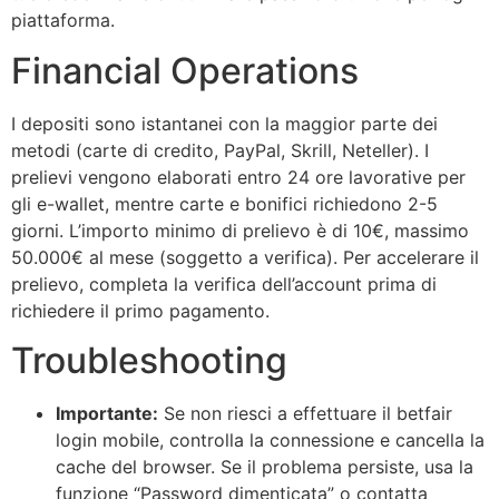
piattaforma.
Financial Operations
I depositi sono istantanei con la maggior parte dei
metodi (carte di credito, PayPal, Skrill, Neteller). I
prelievi vengono elaborati entro 24 ore lavorative per
gli e-wallet, mentre carte e bonifici richiedono 2-5
giorni. L’importo minimo di prelievo è di 10€, massimo
50.000€ al mese (soggetto a verifica). Per accelerare il
prelievo, completa la verifica dell’account prima di
richiedere il primo pagamento.
Troubleshooting
Importante:
Se non riesci a effettuare il betfair
login mobile, controlla la connessione e cancella la
cache del browser. Se il problema persiste, usa la
funzione “Password dimenticata” o contatta