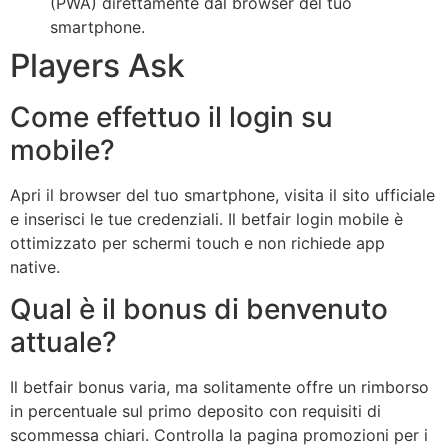
(PWA) direttamente dal browser del tuo
smartphone.
Players Ask
Come effettuo il login su
mobile?
Apri il browser del tuo smartphone, visita il sito ufficiale
e inserisci le tue credenziali. Il betfair login mobile è
ottimizzato per schermi touch e non richiede app
native.
Qual è il bonus di benvenuto
attuale?
Il betfair bonus varia, ma solitamente offre un rimborso
in percentuale sul primo deposito con requisiti di
scommessa chiari. Controlla la pagina promozioni per i