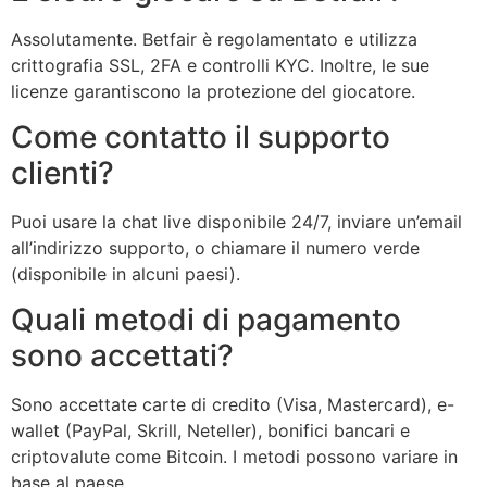
Assolutamente. Betfair è regolamentato e utilizza
crittografia SSL, 2FA e controlli KYC. Inoltre, le sue
licenze garantiscono la protezione del giocatore.
Come contatto il supporto
clienti?
Puoi usare la chat live disponibile 24/7, inviare un’email
all’indirizzo supporto, o chiamare il numero verde
(disponibile in alcuni paesi).
Quali metodi di pagamento
sono accettati?
Sono accettate carte di credito (Visa, Mastercard), e-
wallet (PayPal, Skrill, Neteller), bonifici bancari e
criptovalute come Bitcoin. I metodi possono variare in
base al paese.