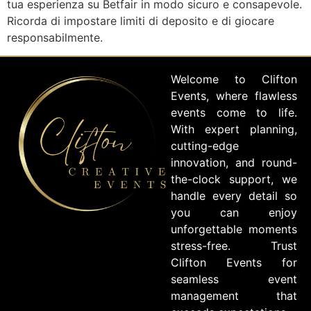
tua esperienza su Betfair in modo sicuro e consapevole.
Ricorda di impostare limiti di deposito e di giocare
responsabilmente.
Welcome to Clifton
Events, where flawless
events come to life.
With expert planning,
cutting-edge
innovation, and round-
the-clock support, we
handle every detail so
you can enjoy
unforgettable moments
stress-free. Trust
Clifton Events for
seamless event
management that