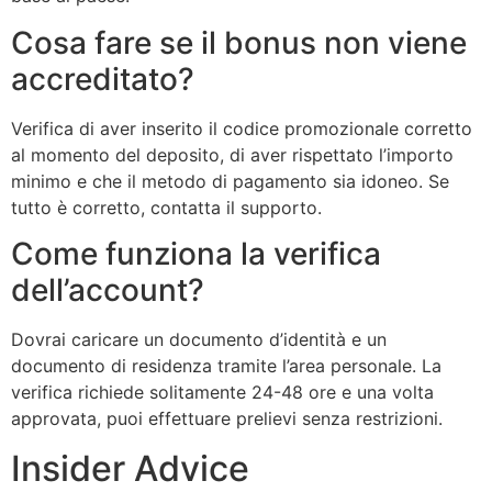
Cosa fare se il bonus non viene
accreditato?
Verifica di aver inserito il codice promozionale corretto
al momento del deposito, di aver rispettato l’importo
minimo e che il metodo di pagamento sia idoneo. Se
tutto è corretto, contatta il supporto.
Come funziona la verifica
dell’account?
Dovrai caricare un documento d’identità e un
documento di residenza tramite l’area personale. La
verifica richiede solitamente 24-48 ore e una volta
approvata, puoi effettuare prelievi senza restrizioni.
Insider Advice