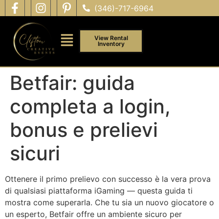
(346)-717-6964
View Rental
Inventory
Betfair: guida
completa a login,
bonus e prelievi
sicuri
Ottenere il primo prelievo con successo è la vera prova
di qualsiasi piattaforma iGaming — questa guida ti
mostra come superarla. Che tu sia un nuovo giocatore o
un esperto, Betfair offre un ambiente sicuro per