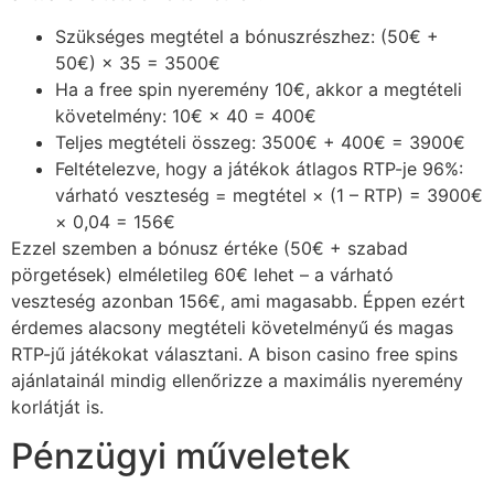
Szükséges megtétel a bónuszrészhez: (50€ +
50€) × 35 = 3500€
Ha a free spin nyeremény 10€, akkor a megtételi
követelmény: 10€ × 40 = 400€
Teljes megtételi összeg: 3500€ + 400€ = 3900€
Feltételezve, hogy a játékok átlagos RTP-je 96%:
várható veszteség = megtétel × (1 – RTP) = 3900€
× 0,04 = 156€
Ezzel szemben a bónusz értéke (50€ + szabad
pörgetések) elméletileg 60€ lehet – a várható
veszteség azonban 156€, ami magasabb. Éppen ezért
érdemes alacsony megtételi követelményű és magas
RTP-jű játékokat választani. A bison casino free spins
ajánlatainál mindig ellenőrizze a maximális nyeremény
korlátját is.
Pénzügyi műveletek