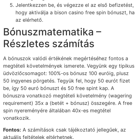
Jelentkezzen be, és végezze el az első befizetést,
hogy aktiválja a bison casino free spin bónuszt, ha
az elérhető.
Bónuszmatematika –
Részletes számítás
A bónuszok valódi értékének megértéséhez fontos a
megtételi követelmények ismerete. Vegyünk egy tipikus
üdvözlőcsomagot: 100%-os bónusz 100 euróig, plusz
50 ingyenes pörgetés. Tegyük fel, hogy 50 eurót fizet
be, így 50 euró bónuszt és 50 free spint kap. A
bónuszra vonatkozó megtételi követelmény (wagering
requirement) 35x a (betét + bónusz) összegére. A free
spin nyereményére általában 40x-es megtétel
vonatkozik.
Fontos:
A számítások csak tájékoztató jellegűek, az
aktuális feltételek eltérhetnek.