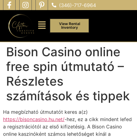
(346)-717-6964
View Rental
Inventory
Bison Casino online
free spin útmutató –
Részletes
számítások és tippek
Ha megbízható útmutatót keres a(z)
https://bisoncasino.hu.net/
-hez, ez a cikk mindent lefed
a regisztrációtól az első kifizetésig. A Bison Casino
online kaszinóként számos lehetőséget kínál a