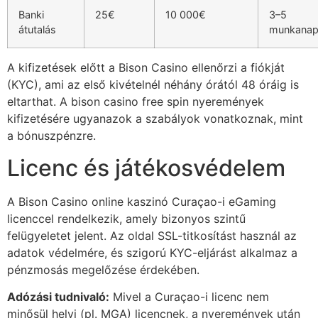
Banki
25€
10 000€
3–5
átutalás
munkana
A kifizetések előtt a Bison Casino ellenőrzi a fiókját
(KYC), ami az első kivételnél néhány órától 48 óráig is
eltarthat. A bison casino free spin nyeremények
kifizetésére ugyanazok a szabályok vonatkoznak, mint
a bónuszpénzre.
Licenc és játékosvédelem
A Bison Casino online kaszinó Curaçao-i eGaming
licenccel rendelkezik, amely bizonyos szintű
felügyeletet jelent. Az oldal SSL-titkosítást használ az
adatok védelmére, és szigorú KYC-eljárást alkalmaz a
pénzmosás megelőzése érdekében.
Adózási tudnivaló:
Mivel a Curaçao-i licenc nem
minősül helyi (pl. MGA) licencnek, a nyeremények után