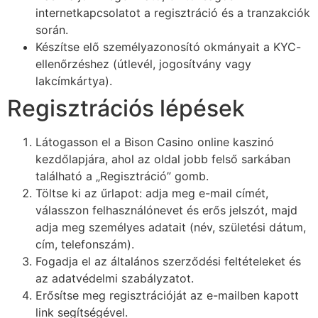
internetkapcsolatot a regisztráció és a tranzakciók
során.
Készítse elő személyazonosító okmányait a KYC-
ellenőrzéshez (útlevél, jogosítvány vagy
lakcímkártya).
Regisztrációs lépések
Látogasson el a Bison Casino online kaszinó
kezdőlapjára, ahol az oldal jobb felső sarkában
található a „Regisztráció” gomb.
Töltse ki az űrlapot: adja meg e-mail címét,
válasszon felhasználónevet és erős jelszót, majd
adja meg személyes adatait (név, születési dátum,
cím, telefonszám).
Fogadja el az általános szerződési feltételeket és
az adatvédelmi szabályzatot.
Erősítse meg regisztrációját az e-mailben kapott
link segítségével.