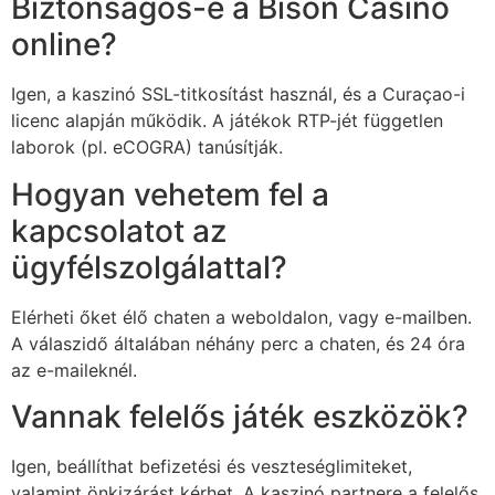
Biztonságos-e a Bison Casino
online?
Igen, a kaszinó SSL-titkosítást használ, és a Curaçao-i
licenc alapján működik. A játékok RTP-jét független
laborok (pl. eCOGRA) tanúsítják.
Hogyan vehetem fel a
kapcsolatot az
ügyfélszolgálattal?
Elérheti őket élő chaten a weboldalon, vagy e-mailben.
A válaszidő általában néhány perc a chaten, és 24 óra
az e-maileknél.
Vannak felelős játék eszközök?
Igen, beállíthat befizetési és veszteséglimiteket,
valamint önkizárást kérhet. A kaszinó partnere a felelős