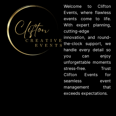
Welcome to Clifton
Events, where flawless
events come to life.
With expert planning,
cutting-edge
innovation, and round-
the-clock support, we
handle every detail so
you can enjoy
unforgettable moments
stress-free. Trust
Clifton Events for
seamless event
management that
exceeds expectations.