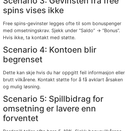
Scenario 3: Gevinsten fra free
spins vises ikke
Free spins-gevinster legges ofte til som bonuspenger
med omsetningskrav. Sjekk under “Saldo” -> “Bonus”.
Hvis ikke, ta kontakt med støtte.
Scenario 4: Kontoen blir
begrenset
Dette kan skje hvis du har oppgitt feil informasjon eller
brutt vilkårene. Kontakt støtte for å få avklart årsaken
og mulig løsning.
Scenario 5: Spillbidrag for
omsetning er lavere enn
forventet