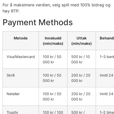
For å maksimere verdien, velg spill med 100% bidrag og
høy RTP.
Payment Methods
Metode
Innskudd
Uttak
Behandl
(min/maks)
(min/maks)
Visa/Mastercard
100 kr / 50
500 kr / 10
1–3 ban
000 kr
000 kr
Skrill
100 kr / 50
200 kr / 20
Inntil 24
000 kr
000 kr
Neteller
100 kr / 50
200 kr / 20
Inntil 24
000 kr
000 kr
Trustly
100 kr / 100
500 kr /
1–2 time