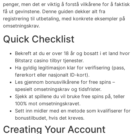
penger, men det er viktig å forstå vilkårene for å faktisk
få ut gevinstene. Denne guiden dekker alt fra
registrering til utbetaling, med konkrete eksempler på
omsetningskrav.
Quick Checklist
Bekreft at du er over 18 år og bosatt i et land hvor
Bitstarz casino tilbyr tjenester.
Ha gyldig legitimasjon klar for verifisering (pass,
førerkort eller nasjonalt ID-kort).
Les gjennom bonusvilkårene for free spins –
spesielt omsetningskrav og tidsfrister.
Sjekk at spillene du vil bruke free spins på, teller
100% mot omsetningskravet.
Sett inn midler med en metode som kvalifiserer for
bonustilbudet, hvis det kreves.
Creating Your Account