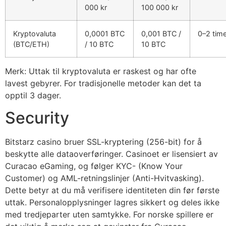
000 kr
100 000 kr
Kryptovaluta
0,0001 BTC
0,001 BTC /
0–2 time
(BTC/ETH)
/ 10 BTC
10 BTC
Merk: Uttak til kryptovaluta er raskest og har ofte
lavest gebyrer. For tradisjonelle metoder kan det ta
opptil 3 dager.
Security
Bitstarz casino bruer SSL-kryptering (256-bit) for å
beskytte alle dataoverføringer. Casinoet er lisensiert av
Curacao eGaming, og følger KYC- (Know Your
Customer) og AML-retningslinjer (Anti-Hvitvasking).
Dette betyr at du må verifisere identiteten din før første
uttak. Personalopplysninger lagres sikkert og deles ikke
med tredjeparter uten samtykke. For norske spillere er