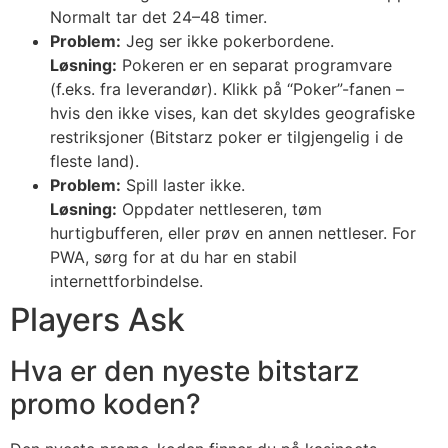
Normalt tar det 24–48 timer.
Problem:
Jeg ser ikke pokerbordene.
Løsning:
Pokeren er en separat programvare
(f.eks. fra leverandør). Klikk på “Poker”-fanen –
hvis den ikke vises, kan det skyldes geografiske
restriksjoner (Bitstarz poker er tilgjengelig i de
fleste land).
Problem:
Spill laster ikke.
Løsning:
Oppdater nettleseren, tøm
hurtigbufferen, eller prøv en annen nettleser. For
PWA, sørg for at du har en stabil
internettforbindelse.
Players Ask
Hva er den nyeste bitstarz
promo koden?