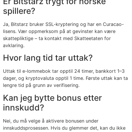
Er Bitstarz trygt for norske
spillere?
Ja, Bitstarz bruker SSL-kryptering og har en Curacao-
lisens. Vær oppmerksom på at gevinster kan være
skattepliktige – ta kontakt med Skatteetaten for
avklaring.
Hvor lang tid tar uttak?
Uttak til e-lommebok tar opptil 24 timer, bankkort 1–3
dager, og kryptovaluta opptil 1 time. Første uttak kan ta
lengre tid på grunn av verifisering.
Kan jeg bytte bonus etter
innskudd?
Nei, du må velge å aktivere bonusen under
innskuddsprosessen. Hvis du glemmer det, kan du ikke