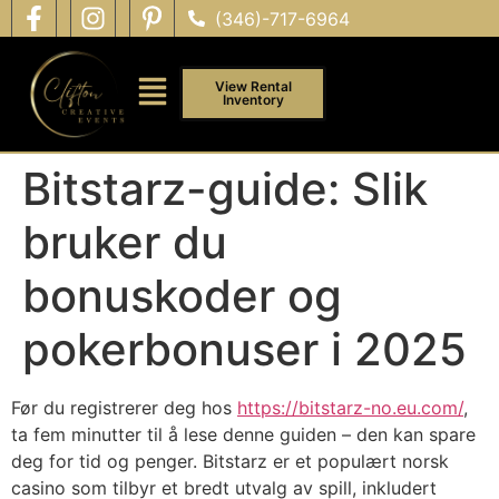
(346)-717-6964
View Rental
Inventory
Bitstarz-guide: Slik
bruker du
bonuskoder og
pokerbonuser i 2025
Før du registrerer deg hos
https://bitstarz-no.eu.com/
,
ta fem minutter til å lese denne guiden – den kan spare
deg for tid og penger. Bitstarz er et populært norsk
casino som tilbyr et bredt utvalg av spill, inkludert