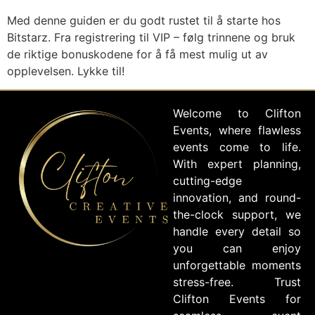
Med denne guiden er du godt rustet til å starte hos
Bitstarz. Fra registrering til VIP – følg trinnene og bruk
de riktige bonuskodene for å få mest mulig ut av
opplevelsen. Lykke til!
Welcome to Clifton
Events, where flawless
events come to life.
With expert planning,
cutting-edge
innovation, and round-
the-clock support, we
handle every detail so
you can enjoy
unforgettable moments
stress-free. Trust
Clifton Events for