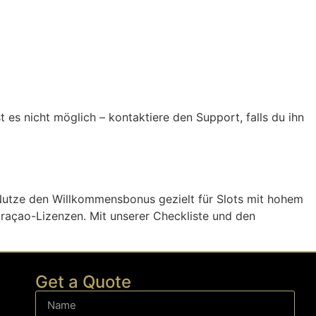
es nicht möglich – kontaktiere den Support, falls du ihn
. Nutze den Willkommensbonus gezielt für Slots mit hohem
uraçao-Lizenzen. Mit unserer Checkliste und den
Get a Quote