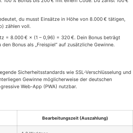
el: 100 % Bonus bis 200 € mit einem Code. Du zahlst 100 €
deutet, du musst Einsätze in Höhe von 8.000 € tätigen,
) zählen voll.
z = 8.000 € × (1 – 0,96) = 320 €. Dein Bonus beträgt
u den Bonus als „Freispiel“ auf zusätzliche Gewinne.
legende Sicherheitsstandards wie SSL-Verschlüsselung und
unterliegen Gewinne möglicherweise der deutschen
rogressive Web-App (PWA) nutzbar.
Bearbeitungszeit (Auszahlung)