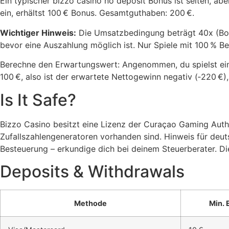
Ein typischer bizzo casino no deposit Bonus ist selten, ab
ein, erhältst 100 € Bonus. Gesamtguthaben: 200 €.
Wichtiger Hinweis:
Die Umsatzbedingung beträgt 40x (Bonu
bevor eine Auszahlung möglich ist. Nur Spiele mit 100 % Be
Berechne den Erwartungswert: Angenommen, du spielst eine
100 €, also ist der erwartete Nettogewinn negativ (‑220 €),
Is It Safe?
Bizzo Casino besitzt eine Lizenz der Curaçao Gaming Aut
Zufallszahlengeneratoren vorhanden sind. Hinweis für deut
Besteuerung – erkundige dich bei deinem Steuerberater. D
Deposits & Withdrawals
Methode
Min. 