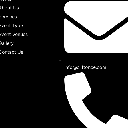
About Us
Services
Event Type
Event Venues
Gallery
Contact Us
info@cliftonce.com