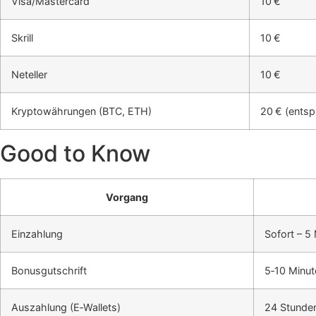
Visa/Mastercard
10 €
Skrill
10 €
Neteller
10 €
Kryptowährungen (BTC, ETH)
20 € (entsp
Good to Know
Vorgang
Einzahlung
Sofort – 5
Bonusgutschrift
5‑10 Minut
Auszahlung (E‑Wallets)
24 Stunden