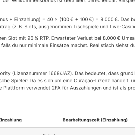
er der Willkommensbonus ist detailliert berechenbar. Beispi
s + Einzahlung) = 40 × (100 € + 100 €) = 8.000 €. Das be
itrag (z. B. Slots, ausgenommen Tischspiele und Live-Casino
n Slot mit 96 % RTP. Erwarteter Verlust bei 8.000 € Umsat
 falls du nur minimale Einsätze machst. Realistisch siehst d
hority (Lizenznummer 1668/JAZ). Das bedeutet, dass grund
sche Spieler: Da es sich um eine Curaçao-Lizenz handelt, 
ie Plattform verwendet 2FA für Auszahlungen und ist als p
Einzahlung
Bearbeitungszeit (Einzahlung)