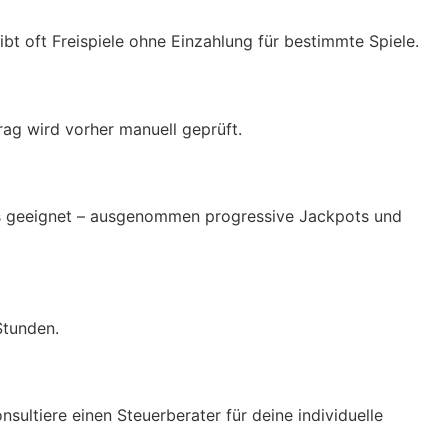
bt oft Freispiele ohne Einzahlung für bestimmte Spiele.
ag wird vorher manuell geprüft.
ots geeignet – ausgenommen progressive Jackpots und
Stunden.
sultiere einen Steuerberater für deine individuelle