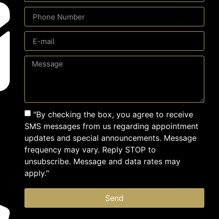
"By checking the box, you agree to receive
SMS messages from us regarding appointment
updates and special announcements. Message
frequency may vary. Reply STOP to
unsubscribe. Message and data rates may
apply."
Send