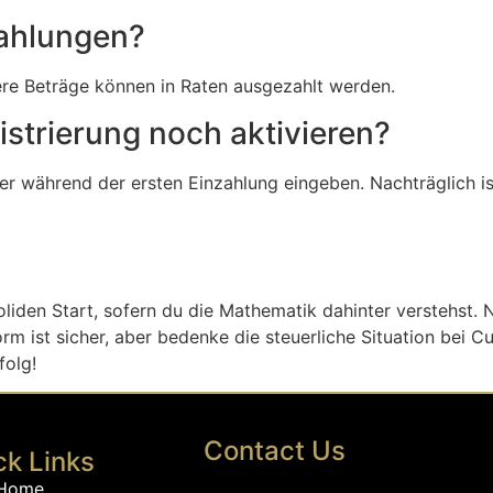
zahlungen?
ere Beträge können in Raten ausgezahlt werden.
strierung noch aktivieren?
 während der ersten Einzahlung eingeben. Nachträglich ist 
oliden Start, sofern du die Mathematik dahinter verstehst
m ist sicher, aber bedenke die steuerliche Situation bei C
folg!
Contact Us
ck Links
Home