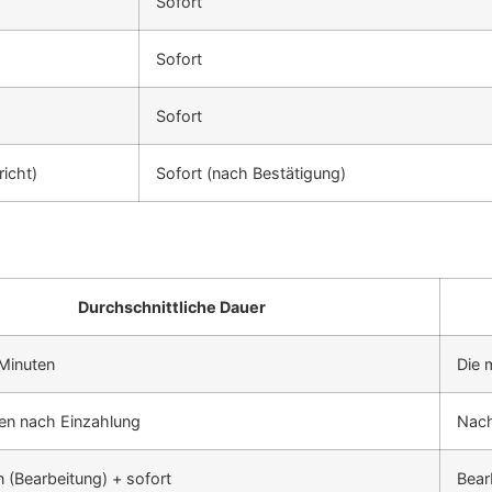
Sofort
Sofort
Sofort
richt)
Sofort (nach Bestätigung)
Durchschnittliche Dauer
 Minuten
Die 
en nach Einzahlung
Nach
 (Bearbeitung) + sofort
Bear