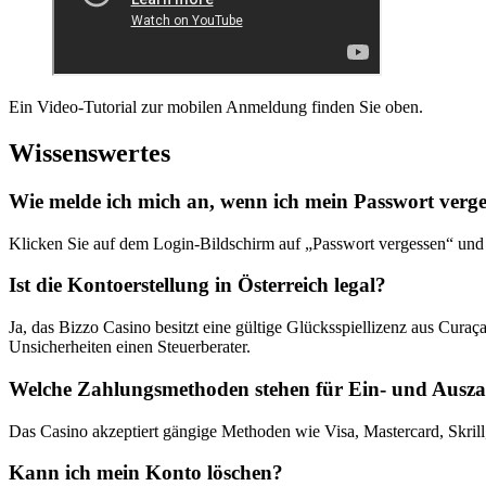
Ein Video-Tutorial zur mobilen Anmeldung finden Sie oben.
Wissenswertes
Wie melde ich mich an, wenn ich mein Passwort verg
Klicken Sie auf dem Login-Bildschirm auf „Passwort vergessen“ und 
Ist die Kontoerstellung in Österreich legal?
Ja, das Bizzo Casino besitzt eine gültige Glücksspiellizenz aus Cura
Unsicherheiten einen Steuerberater.
Welche Zahlungsmethoden stehen für Ein- und Ausz
Das Casino akzeptiert gängige Methoden wie Visa, Mastercard, Skril
Kann ich mein Konto löschen?