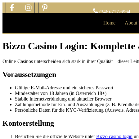
(346)-717-6964
info@cliftonce.com
Home
About
Serving all Housto
Bizzo Casino Login: Komplette A
Online-Casinos unterscheiden sich stark in ihrer Qualität – dieser Lei
Voraussetzungen
Gültige E-Mail-Adresse und ein sicheres Passwort
Mindestalter von 18 Jahren (in Österreich 18+)
Stabile Internetverbindung und aktueller Browser
Zahlungsmethode für Ein- und Auszahlungen (z. B. Kreditkarte
Persönliche Daten für die KYC-Verifizierung (Ausweis, Adres
Kontoerstellung
Besuchen Sie die offizielle Website unter
Bizzo casino login
und