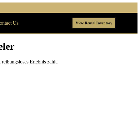
ontact Us
View Rental Inventory
eler
 reibungsloses Erlebnis zählt.