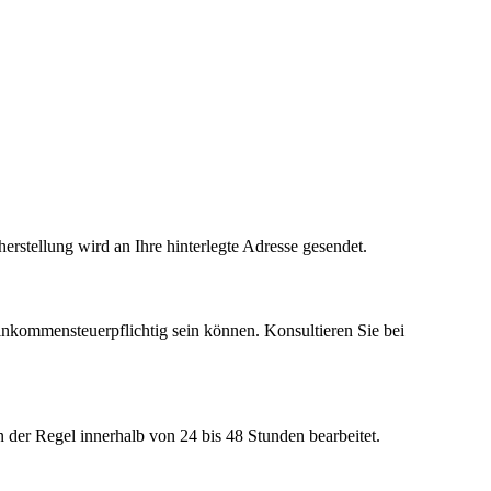
stellung wird an Ihre hinterlegte Adresse gesendet.
einkommensteuerpflichtig sein können. Konsultieren Sie bei
der Regel innerhalb von 24 bis 48 Stunden bearbeitet.