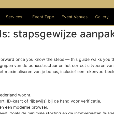
om
ton ,TX and Suburbs
Services
Event Type
Event Venues
Gallery
s: stapsgewijze aanpa
tforward once you know the steps — this guide walks you t
begrijpen van de bonusstructuur en het correct uitvoeren va
het maximaliseren van je bonus, inclusief een rekenvoorbeel
 Nederland woont.
t, ID-kaart of rijbewijs) bij de hand voor verificatie.
g en een moderne browser.
est, zoals de minimale storting en de inzetvereisten (wage