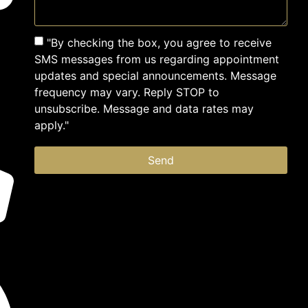
"By checking the box, you agree to receive
SMS messages from us regarding appointment
updates and special announcements. Message
frequency may vary. Reply STOP to
unsubscribe. Message and data rates may
apply."
Send