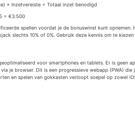
) × Inzetvereiste = Totaal inzet benodigd
5 = €3.500
ficeerde spellen voordat je de bonuswinst kunt opnemen. 
kjack slechts 10% of 0%. Gebruik deze kennis om te kiezen 
geoptimaliseerd voor smartphones en tablets. Er is geen ap
 via je browser. Dit is een progressieve webapp (PWA) die 
rten en spelen van gokkasten verloopt soepel op zowel iOS