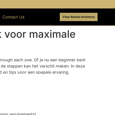
Contact Us
View Rental Inventory
k voor maximale
hrough each one. Of je nu een beginner bent
n de stappen kan het verschil maken. In deze
d en tips voor een soepele ervaring.
ring requirements).