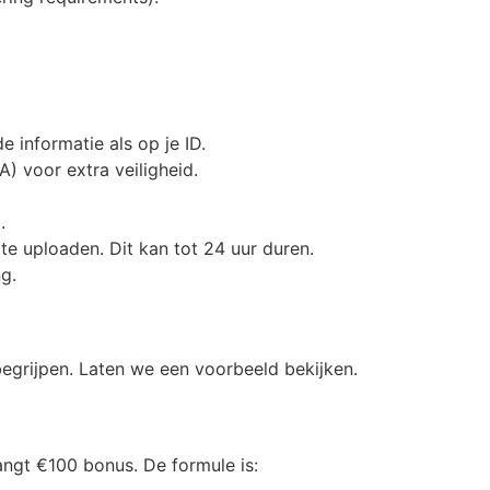
 informatie als op je ID.
) voor extra veiligheid.
.
e uploaden. Dit kan tot 24 uur duren.
g.
begrijpen. Laten we een voorbeeld bekijken.
angt €100 bonus. De formule is: