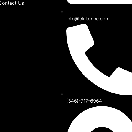
Contact Us
info@cliftonce.com
(346)-717-6964