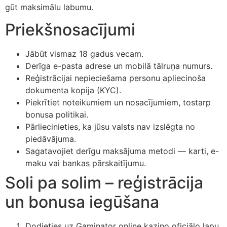
gūt maksimālu labumu.
Priekšnosacījumi
Jābūt vismaz 18 gadus vecam.
Derīga e-pasta adrese un mobilā tālruņa numurs.
Reģistrācijai nepieciešama personu apliecinoša
dokumenta kopija (KYC).
Piekrītiet noteikumiem un nosacījumiem, tostarp
bonusa politikai.
Pārliecinieties, ka jūsu valsts nav izslēgta no
piedāvājuma.
Sagatavojiet derīgu maksājuma metodi — karti, e-
maku vai bankas pārskaitījumu.
Soli pa solim – reģistrācija
un bonusa iegūšana
Dodieties uz Gaminator online kazino oficiālo lapu,