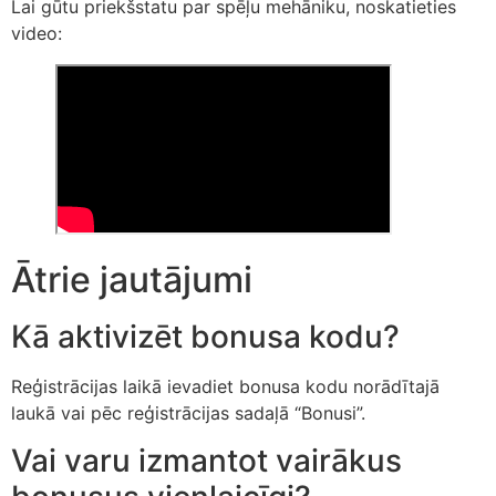
Lai gūtu priekšstatu par spēļu mehāniku, noskatieties
video:
Ātrie jautājumi
Kā aktivizēt bonusa kodu?
Reģistrācijas laikā ievadiet bonusa kodu norādītajā
laukā vai pēc reģistrācijas sadaļā “Bonusi”.
Vai varu izmantot vairākus