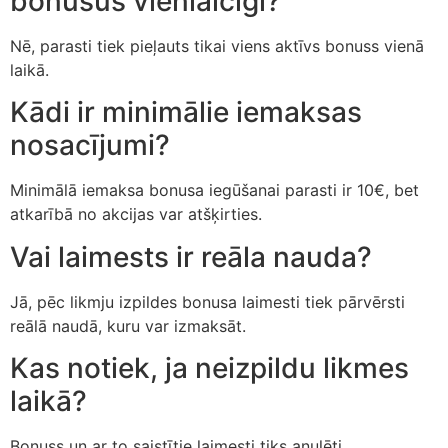
bonusus vienlaicīgi?
Nē, parasti tiek pieļauts tikai viens aktīvs bonuss vienā
laikā.
Kādi ir minimālie iemaksas
nosacījumi?
Minimālā iemaksa bonusa iegūšanai parasti ir 10€, bet
atkarībā no akcijas var atšķirties.
Vai laimests ir reāla nauda?
Jā, pēc likmju izpildes bonusa laimesti tiek pārvērsti
reālā naudā, kuru var izmaksāt.
Kas notiek, ja neizpildu likmes
laikā?
Bonuss un ar to saistītie laimesti tiks anulēti.