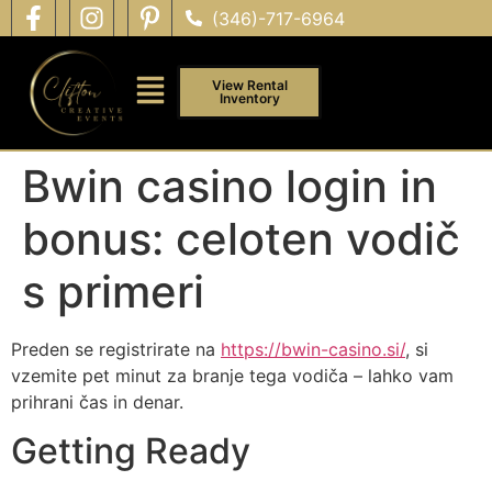
(346)-717-6964
View Rental
Inventory
Bwin casino login in
bonus: celoten vodič
s primeri
Preden se registrirate na
https://bwin-casino.si/
, si
vzemite pet minut za branje tega vodiča – lahko vam
prihrani čas in denar.
Getting Ready