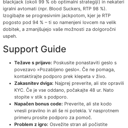
blackjack (okoli 99 % ob optimalni strategiji) in nekateri
igralni avtomati (npr. Blood Suckers, RTP 98 %).
Izogibajte se progresivnim jackpotom, kjer je RTP
pogosto pod 94 % – ti so namenjeni lovcem na velik
dobitek, a zmanjšujejo vaše možnosti za dolgoročni
uspeh.
Support Guide
Težave s prijavo:
Poskusite ponastaviti geslo s
povezavo »Pozabljeno geslo«. Če ne pomaga,
kontaktirajte podporo prek klepeta v živo.
Zakasnitev dviga:
Najprej preverite, ali ste opravili
KYC. Če je vse oddano, počakajte 48 ur. Nato
stopite v stik s podporo.
Napačen bonus code:
Preverite, ali ste kodo
vnesli pravilno in ali še ni potekla. V nasprotnem
primeru prosite podporo za pomoč.
Problem z igro:
Osvežite stran ali počistite