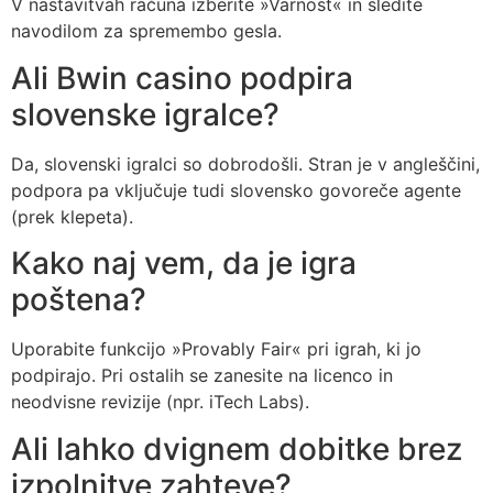
V nastavitvah računa izberite »Varnost« in sledite
navodilom za spremembo gesla.
Ali Bwin casino podpira
slovenske igralce?
Da, slovenski igralci so dobrodošli. Stran je v angleščini,
podpora pa vključuje tudi slovensko govoreče agente
(prek klepeta).
Kako naj vem, da je igra
poštena?
Uporabite funkcijo »Provably Fair« pri igrah, ki jo
podpirajo. Pri ostalih se zanesite na licenco in
neodvisne revizije (npr. iTech Labs).
Ali lahko dvignem dobitke brez
izpolnitve zahteve?