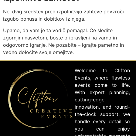
Ne, dvig sredstev pred izpolnitvijo zahteve povzroči
izgubo bonusa in dobitkov iz njega.
Upamo, da vam je ta vodič pomagal. Če sledite
zgornjim nasvetom, boste pripravljeni na varno in
odgovorno igranje. Ne pozabite – igrajte pametno in
vedno določite svoje omejitve.
Welcome to Clifton
Events, where flawless
events come to life.
With expert planning,
cutting-edge
innovation, and round-
the-clock support, we
handle every detail so
you can enjoy