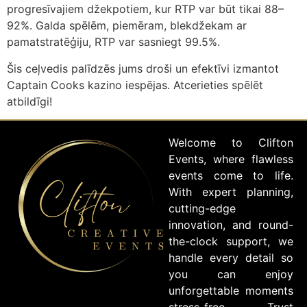
progresīvajiem džekpotiem, kur RTP var būt tikai 88–
92%. Galda spēlēm, piemēram, blekdžekam ar
pamatstratēģiju, RTP var sasniegt 99.5%.
Šis ceļvedis palīdzēs jums droši un efektīvi izmantot
Captain Cooks kazino iespējas. Atcerieties spēlēt
atbildīgi!
Welcome to Clifton
Events, where flawless
events come to life.
With expert planning,
cutting-edge
innovation, and round-
the-clock support, we
handle every detail so
you can enjoy
unforgettable moments
stress-free. Trust