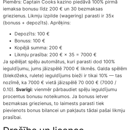
Piemērs: Captain Cooks kazino piedāvā 100% pirmā
iemaksa bonusu līdz 200 € un 30 bezmaksas
griezienus. Likmju izpilde (wagering) parasti ir 35x
(bonuss + depozīts). Aprēķins:
Depozīts: 100 €
Bonuss: 100 €
Kopējā summa: 200 €
Likmju prasība: 200 € × 35 = 7000 €
Ja spēlējat spēļu automātus, kuri parasti dod 100%
ieguldījumu, jums jāizspēlē 7000 € likmēs. Galda spēlēm
(blekdžeks, rulete) ieguldījums bieži ir tikai 10% — tas
nozīmē, ka 7000 € vietā jāizspēlē 70 000 € (7000 /
0.10).
Svarīgi:
vienmēr pārbaudiet spēļu ieguldījumu
procentus bonusu noteikumos. Ja bonuss ietver
bezmaksas griezienus, to laimests parasti tiek
pievienots bonus bilancei un pakļauts tādai pašai likmju
prasībai.