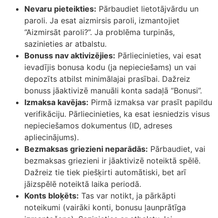
Nevaru pieteikties:
Pārbaudiet lietotājvārdu un
paroli. Ja esat aizmirsis paroli, izmantojiet
“Aizmirsāt paroli?”. Ja problēma turpinās,
sazinieties ar atbalstu.
Bonuss nav aktivizējies:
Pārliecinieties, vai esat
ievadījis bonusa kodu (ja nepieciešams) un vai
depozīts atbilst minimālajai prasībai. Dažreiz
bonuss jāaktivizē manuāli konta sadaļā “Bonusi”.
Izmaksa kavējas:
Pirmā izmaksa var prasīt papildu
verifikāciju. Pārliecinieties, ka esat iesniedzis visus
nepieciešamos dokumentus (ID, adreses
apliecinājums).
Bezmaksas griezieni neparādās:
Pārbaudiet, vai
bezmaksas griezieni ir jāaktivizē noteiktā spēlē.
Dažreiz tie tiek piešķirti automātiski, bet arī
jāizspēlē noteiktā laika periodā.
Konts bloķēts:
Tas var notikt, ja pārkāpti
noteikumi (vairāki konti, bonusu ļaunprātīga