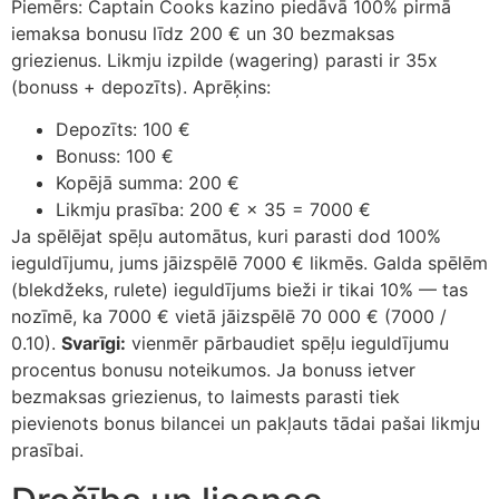
Piemērs: Captain Cooks kazino piedāvā 100% pirmā
iemaksa bonusu līdz 200 € un 30 bezmaksas
griezienus. Likmju izpilde (wagering) parasti ir 35x
(bonuss + depozīts). Aprēķins:
Depozīts: 100 €
Bonuss: 100 €
Kopējā summa: 200 €
Likmju prasība: 200 € × 35 = 7000 €
Ja spēlējat spēļu automātus, kuri parasti dod 100%
ieguldījumu, jums jāizspēlē 7000 € likmēs. Galda spēlēm
(blekdžeks, rulete) ieguldījums bieži ir tikai 10% — tas
nozīmē, ka 7000 € vietā jāizspēlē 70 000 € (7000 /
0.10).
Svarīgi:
vienmēr pārbaudiet spēļu ieguldījumu
procentus bonusu noteikumos. Ja bonuss ietver
bezmaksas griezienus, to laimests parasti tiek
pievienots bonus bilancei un pakļauts tādai pašai likmju
prasībai.