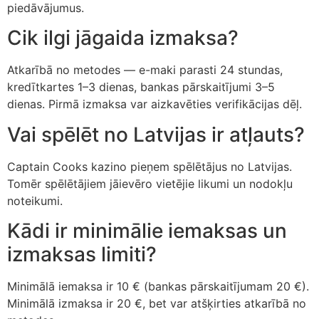
piedāvājumus.
Cik ilgi jāgaida izmaksa?
Atkarībā no metodes — e-maki parasti 24 stundas,
kredītkartes 1–3 dienas, bankas pārskaitījumi 3–5
dienas. Pirmā izmaksa var aizkavēties verifikācijas dēļ.
Vai spēlēt no Latvijas ir atļauts?
Captain Cooks kazino pieņem spēlētājus no Latvijas.
Tomēr spēlētājiem jāievēro vietējie likumi un nodokļu
noteikumi.
Kādi ir minimālie iemaksas un
izmaksas limiti?
Minimālā iemaksa ir 10 € (bankas pārskaitījumam 20 €).
Minimālā izmaksa ir 20 €, bet var atšķirties atkarībā no