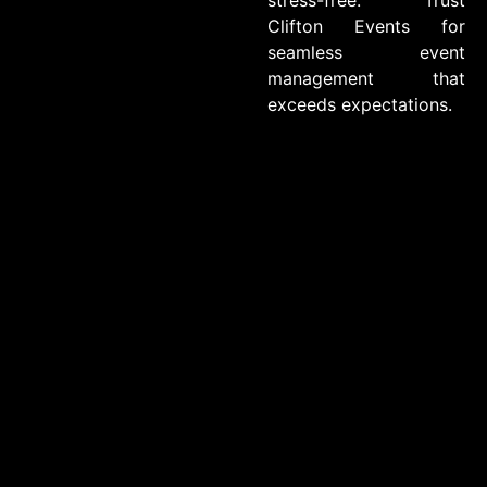
Clifton Events for
seamless event
management that
exceeds expectations.