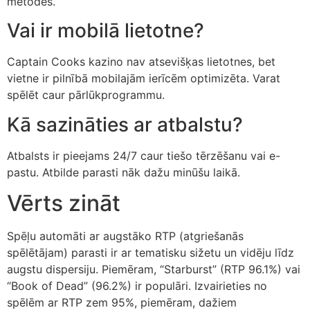
metodes.
Vai ir mobilā lietotne?
Captain Cooks kazino nav atsevišķas lietotnes, bet
vietne ir pilnībā mobilajām ierīcēm optimizēta. Varat
spēlēt caur pārlūkprogrammu.
Kā sazināties ar atbalstu?
Atbalsts ir pieejams 24/7 caur tiešo tērzēšanu vai e-
pastu. Atbilde parasti nāk dažu minūšu laikā.
Vērts zināt
Spēļu automāti ar augstāko RTP (atgriešanās
spēlētājam) parasti ir ar tematisku sižetu un vidēju līdz
augstu dispersiju. Piemēram, “Starburst” (RTP 96.1%) vai
“Book of Dead” (96.2%) ir populāri. Izvairieties no
spēlēm ar RTP zem 95%, piemēram, dažiem