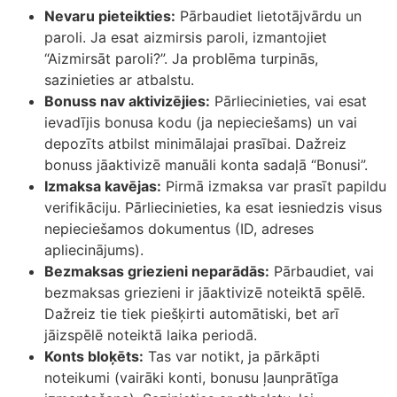
Nevaru pieteikties:
Pārbaudiet lietotājvārdu un
paroli. Ja esat aizmirsis paroli, izmantojiet
“Aizmirsāt paroli?”. Ja problēma turpinās,
sazinieties ar atbalstu.
Bonuss nav aktivizējies:
Pārliecinieties, vai esat
ievadījis bonusa kodu (ja nepieciešams) un vai
depozīts atbilst minimālajai prasībai. Dažreiz
bonuss jāaktivizē manuāli konta sadaļā “Bonusi”.
Izmaksa kavējas:
Pirmā izmaksa var prasīt papildu
verifikāciju. Pārliecinieties, ka esat iesniedzis visus
nepieciešamos dokumentus (ID, adreses
apliecinājums).
Bezmaksas griezieni neparādās:
Pārbaudiet, vai
bezmaksas griezieni ir jāaktivizē noteiktā spēlē.
Dažreiz tie tiek piešķirti automātiski, bet arī
jāizspēlē noteiktā laika periodā.
Konts bloķēts:
Tas var notikt, ja pārkāpti
noteikumi (vairāki konti, bonusu ļaunprātīga