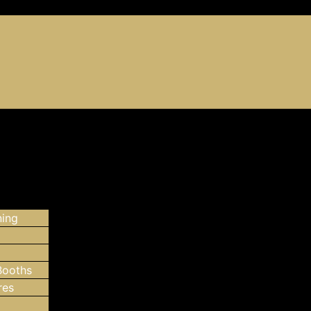
ning
Booths
res