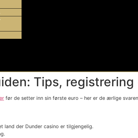
s
y
den: Tips, registrering
er
før de setter inn sin første euro – her er de ærlige svaren
et land der Dunder casino er tilgjengelig.
ng.