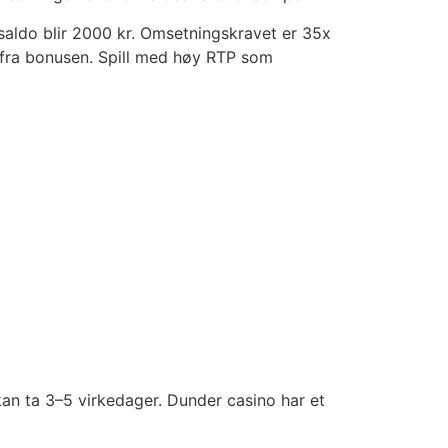
 saldo blir 2000 kr. Omsetningskravet er 35x
 fra bonusen. Spill med høy RTP som
kan ta 3–5 virkedager. Dunder casino har et