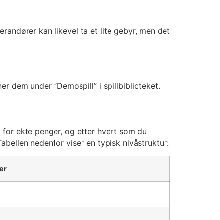
erandører kan likevel ta et lite gebyr, men det
r dem under “Demospill” i spillbiblioteket.
e for ekte penger, og etter hvert som du
abellen nedenfor viser en typisk nivåstruktur:
er