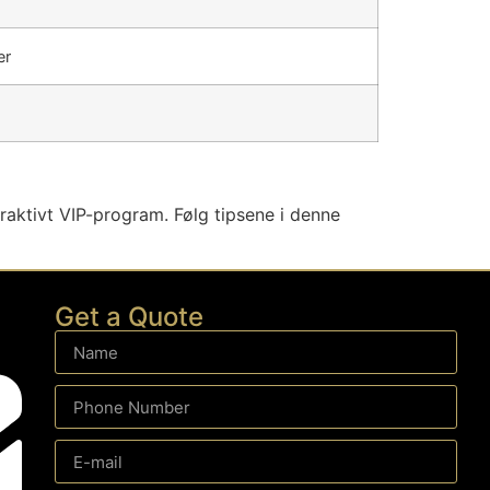
er
raktivt VIP-program. Følg tipsene i denne
Get a Quote