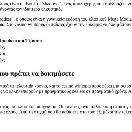
τλους είναι ο “Book of Shadows”, ένας κουλοχέρης που συνδυάζει εν
νοντάς τον ιδιαίτερα ελκυστικό.
oddess”, ο οποίος είναι η γυναικεία έκδοση του κλασικού Mega Mool
α. Στο casino wintopia, οι παίκτες έχουν την ευκαιρία να δοκιμάσουν 
Προοδευτικό Τζάκποτ
Όχι
Ναι
Όχι
που πρέπει να δοκιμάσετε
τικά τα τελευταία χρόνια, και το casino wintopia προσφέρει μια σειρά
κτες να αλληλεπιδρούν με πραγματικούς dealers σε πραγματικό χρόνο.
τρεις του κλασικού παιχνιδιού. Οι κανόνες είναι απλοί και η στρατηγι
α όλους. Από τη στιγμή που θα καθίσετε στο τραπέζι μέχρι την τελευτ