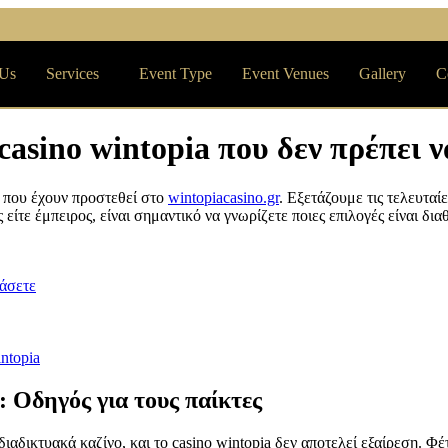
 Us
Services
Event Type
Event Venues
Gallery
C
n ,TX and Suburbs
casino wintopia που δεν πρέπει ν
α που έχουν προστεθεί στο
wintopiacasino.gr
. Εξετάζουμε τις τελευτα
 είτε έμπειρος, είναι σημαντικό να γνωρίζετε ποιες επιλογές είναι δι
μάσετε
intopia
: Οδηγός για τους παίκτες
ιαδικτυακά καζίνο, και το casino wintopia δεν αποτελεί εξαίρεση. Φ