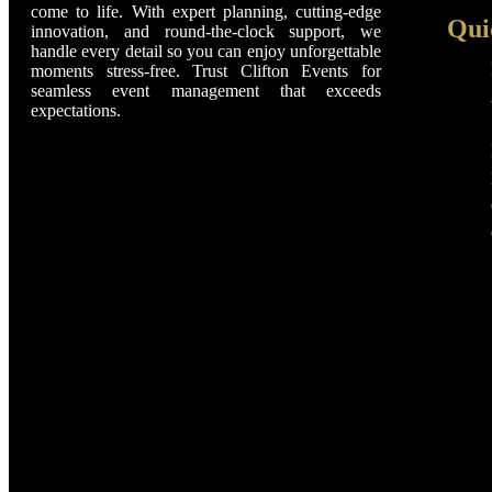
come to life. With expert planning, cutting-edge
Qui
innovation, and round-the-clock support, we
handle every detail so you can enjoy unforgettable
moments stress-free. Trust Clifton Events for
seamless event management that exceeds
expectations.