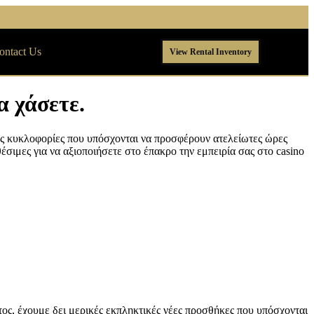
ontact Us
View Rental Inventory
α χάσετε.
ίες κυκλοφορίες που υπόσχονται να προσφέρουν ατελείωτες ώρες
αθέσιμες για να αξιοποιήσετε στο έπακρο την εμπειρία σας στο casino
έτος, έχουμε δει μερικές εκπληκτικές νέες προσθήκες που υπόσχονται