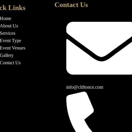
Contact Us
ck Links
Home
About Us
Services
Event Type
Event Venues
Gallery
Contact Us
info@cliftonce.com