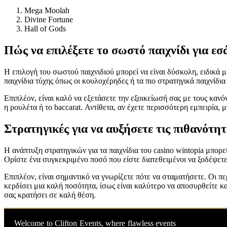
Mega Moolah
Divine Fortune
Hall of Gods
Πώς να επιλέξετε το σωστό παιχνίδι για εσ
Η επιλογή του σωστού παιχνιδιού μπορεί να είναι δύσκολη, ειδικά μ
παιχνίδια τύχης όπως οι κουλοχέρηδες ή τα πιο στρατηγικά παιχνίδια
Επιπλέον, είναι καλό να εξετάσετε την εξοικείωσή σας με τους κανό
η ρουλέτα ή το baccarat. Αντίθετα, αν έχετε περισσότερη εμπειρία, 
Στρατηγικές για να αυξήσετε τις πιθανότη
Η ανάπτυξη στρατηγικών για τα παιχνίδια του casino wintopia μπορεί
Ορίστε ένα συγκεκριμένο ποσό που είστε διατεθειμένοι να ξοδέψετε 
Επιπλέον, είναι σημαντικό να γνωρίζετε πότε να σταματήσετε. Οι περ
κερδίσει μια καλή ποσότητα, ίσως είναι καλύτερο να αποσυρθείτε κα
σας κρατήσει σε καλή θέση.
Welcome to Clifton Events, where flawless events