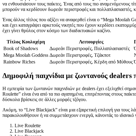
να ενθουσιάσουν τους παίκτες. Ένας από τους πιο αναμενόμενους τί
μπορούν να κερδίσουν δωρεάν περιστροφές και πολλαπλασιαστές, κά
Ένας άλλος τίτλος που αξίζει να αναφερθεί είναι ο “Mega Moolah G
και έχει καταγράψει αρκετούς νικητές που έχουν κερδίσει εκατομμύρι
έχει γίνει θρύλος στον κόσμο των διαδικτυακών καζίνο.
Τίτλος Κουλοχέρη
Λειτουργίες
Book of Shadows
Δωρεάν Περιστροφές, Πολλαπλασιαστές
Mega Moolah Goddess
Δωρεάν Περιστροφές, Τζάκποτ
Rainbow Riches
Δωρεάν Περιστροφές, Κέρδη από Μύθους
Δημοφιλή παιχνίδια με ζωντανούς dealers 
Η εμπειρία των ζωντανών παιχνιδιών με dealers έχει εξελιχθεί σημαν
Roulette” είναι ένα από τα πιο αγαπημένα, επιτρέποντας στους παί
δύσκολα βρίσκεις σε άλλες μορφές τζόγου.
Ακόμη, το “Live Blackjack” είναι μια εξαιρετική επιλογή για τους λά
παρακολουθήσουν ή να συμμετάσχουν ενεργά, κάνοντάς το ιδανικό γι
Live Roulette
Live Blackjack