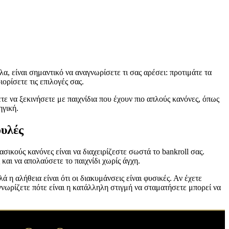
λα, είναι σημαντικό να αναγνωρίσετε τι σας αρέσει: προτιμάτε τα
ορίσετε τις επιλογές σας.
ετε να ξεκινήσετε με παιχνίδια που έχουν πιο απλούς κανόνες, όπως
ηγική.
ουλές
ασικούς κανόνες είναι να διαχειρίζεστε σωστά το bankroll σας.
και να απολαύσετε το παιχνίδι χωρίς άγχη.
 η αλήθεια είναι ότι οι διακυμάνσεις είναι φυσικές. Αν έχετε
 γνωρίζετε πότε είναι η κατάλληλη στιγμή να σταματήσετε μπορεί να