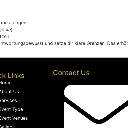
n
onus tätigen
gonia
)
etzen
antwortungsbewusst und setze dir klare Grenzen. Das erhöh
Contact Us
ck Links
Home
About Us
Services
Event Type
Event Venues
Gallery