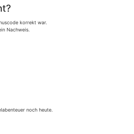
ht?
nuscode korrekt war.
ein Nachweis.
elabenteuer noch heute.