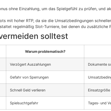
nus ohne Einzahlung, um das Spielgefühl zu prüfen, und a
ots mit hoher RTP, da sie die Umsatzbedingungen schneller 
staltet regelmäßig Slot‑Turniere, bei denen du zusätzliche 
 vermeiden solltest
Warum problematisch?
Verzögert Auszahlungen
Dokumente so
Gefahr von Sperrungen
Umsatzbeding
Schnell Geld verlieren
Einsatzgröße 
Spielsuchtgefahr
Tages‑ und Ve