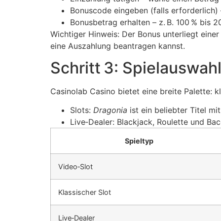
Bonuscode eingeben (falls erforderlich) 
Bonusbetrag erhalten – z. B. 100 % bis 20
Wichtiger Hinweis: Der Bonus unterliegt ein
eine Auszahlung beantragen kannst.
Schritt 3: Spielauswah
Casinolab Casino bietet eine breite Palette:
Slots:
Dragonia
ist ein beliebter Titel mi
Live‑Dealer: Blackjack, Roulette und Ba
Spieltyp
Video‑Slot
Klassischer Slot
Live‑Dealer