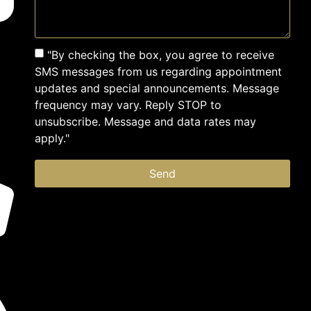
"By checking the box, you agree to receive
SMS messages from us regarding appointment
updates and special announcements. Message
frequency may vary. Reply STOP to
unsubscribe. Message and data rates may
apply."
Send