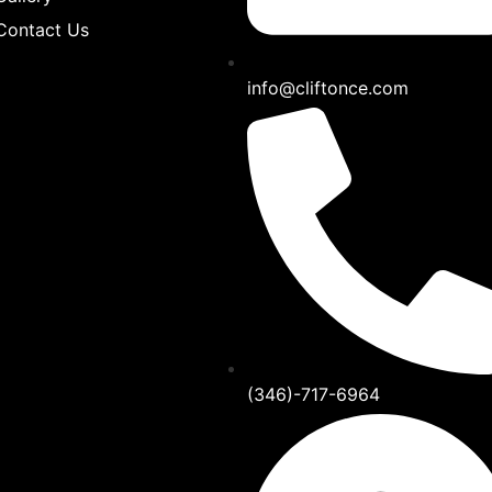
Contact Us
info@cliftonce.com
(346)-717-6964