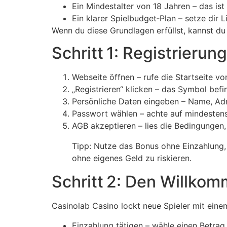
Ein Mindestalter von 18 Jahren – das ist
Ein klarer Spielbudget‑Plan – setze dir
Wenn du diese Grundlagen erfüllst, kannst du
Schritt 1: Registrierun
Webseite öffnen – rufe die Startseite vo
„Registrieren“ klicken – das Symbol befi
Persönliche Daten eingeben – Name, Ad
Passwort wählen – achte auf mindestens
AGB akzeptieren – lies die Bedingungen
Tipp: Nutze das Bonus ohne Einzahlung, 
ohne eigenes Geld zu riskieren.
Schritt 2: Den Willko
Casinolab Casino lockt neue Spieler mit ein
Einzahlung tätigen – wähle einen Betrag