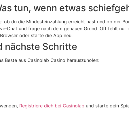
as tun, wenn etwas schiefge
e, ob du die Mindesteinzahlung erreicht hast und ob der Bo
ive‑Chat und frage nach dem genauen Grund. Oft fehlt nur 
 Browser oder starte die App neu.
nächste Schritte
das Beste aus Casinolab Casino herauszuholen:
zuwenden,
Registriere dich bei Casinolab
und starte dein Spi