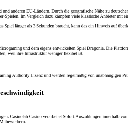
 und anderen EU‑Ländern. Durch die geografische Nähe zu deutschen Sp
r‑Spielen. Im Vergleich dazu kämpfen viele klassische Anbieter mit ei
s Spiel länger als 3 Sekunden braucht, kann das ein Hinweis auf überla
, Microgaming und dem eigens entwickelten Spiel Dragonia. Die Plattfo
n, weil ihre Infrastruktur weniger flexibel ist.
 Gaming Authority Lizenz und werden regelmäßig von unabhängigen Prüf
eschwindigkeit
lungen. Casinolab Casino verarbeitet Sofort‑Auszahlungen innerhalb von 
n Mitbewerbern.