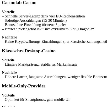
Casinolab Casino
Vorteile
– Schnelle Server‑Latenz dank vier EU‑Rechenzentren
– Sofortige Auszahlungen (15‑30 Minuten)
– Bonus ohne Einzahlung für neue Spieler
– Breites Spielangebot inklusive exklusivem Slot „Dragonia“
Nachteile
– Keine Kryptowährungs‑Einzahlungen (nur klassische Zahlungsmet
Klassisches Desktop‑Casino
Vorteile
– Längere Marktpräsenz, etabliertes Markenimage
Nachteile
– Höhere Latenz, langsame Auszahlungen, weniger flexible Bonusstr
Mobile‑Only‑Provider
Vorteile
– Optimiert für Smartphones, gute mobile UI