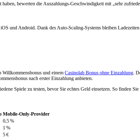
et haben, bewerten die Auszahlungs‑Geschwindigkeit mit „sehr zufriede
für iOS und Android. Dank des Auto‑Scaling-Systems bleiben Ladezeiten 
olab Willkommensbonus und einem
Casinolab Bonus ohne Einzahlung
. D
lkommensbonus nach erster Einzahlung anbieten.
ene Spiele zu testen, bevor Sie echtes Geld einsetzen. So finden Sie s
o
Mobile‑Only‑Provider
0,5 %
1 %
5 €