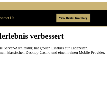
ontact Us
View Rental Inventory
erlebnis verbessert
e Server‑Architektur, hat großen Einfluss auf Ladezeiten,
einem klassischen Desktop‑Casino und einem reinen Mobile‑Provider.