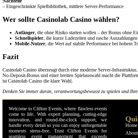
Nachteile
– Eingeschränkte Spielbibliothek, mittlere Server‑Performance
Wer sollte Casinolab Casino wählen?
Anfänger
, die ohne Risiko starten wollen – der Bonus ohne Ein
Schnellspieler
, die kurze Ladezeiten und rasche Auszahlungen
Mobile‑Nutzer
, die Wert auf stabile Performance bei hohem Tr
Fazit
Casinolab Casino überzeugt durch eine moderne Server‑Infrastruktur,
No‑Deposit‑Bonus und einer breiten Spielauswahl macht die Plattform
ist Casinolab Casino die klare Wahl.
Denken Sie immer daran, verantwortungsbewusst zu spielen und Ihre 
Welcome to Clifton Events, where flawless events
come to life. With expert planning, cutting-edge
Qui
innovation, and round-the-clock support, we
handle every detail so you can enjoy unforgettable
Home
moments stress-free. Trust Clifton Events for
About
seamless event management that exceeds