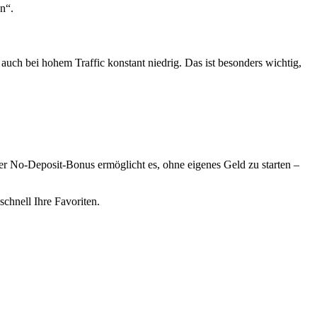
n“.
auch bei hohem Traffic konstant niedrig. Das ist besonders wichtig,
er No‑Deposit‑Bonus ermöglicht es, ohne eigenes Geld zu starten –
chnell Ihre Favoriten.