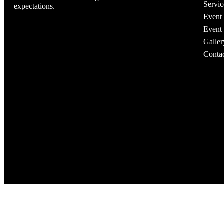
Servic
expectations.
Event
Event
Galler
Conta