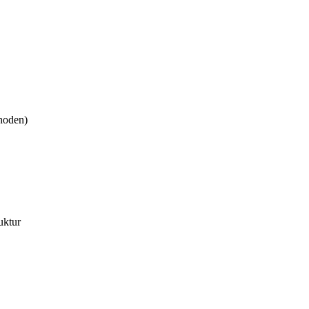
hoden)
uktur