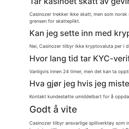
Tar kasinoet skatt av gevi
Casinozer trekker ikke skatt, men som norsk s
grensen for skatteplikt.
Kan jeg sette inn med kry
Nei, Casinozer tilbyr ikke kryptovaluta per i d
Hvor lang tid tar KYC-veri
Vanligvis innen 24 timer, men det kan ta oppti
Hva gjør jeg hvis jeg miste
Kontakt kundestøtte umiddelbart for å oppdat
Godt å vite
Casinozer tilbyr ansvarlige spillverktøy som 