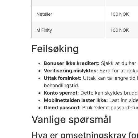
Neteller
100 NOK
MiFinity
100 NOK
Feilsøking
Bonuser ikke kreditert:
Sjekk at du har 
Verifisering mislyktes:
Sørg for at doku
Uttak forsinket:
Uttak kan ta lengre tid 
behandlingstid.
Konto sperret:
Dette kan skyldes brudd 
Mobilnettsiden laster ikke:
Last inn side
Glemt passord:
Bruk ‘Glemt passord’-funk
Vanlige spørsmål
Hva er omsetningskrav fo