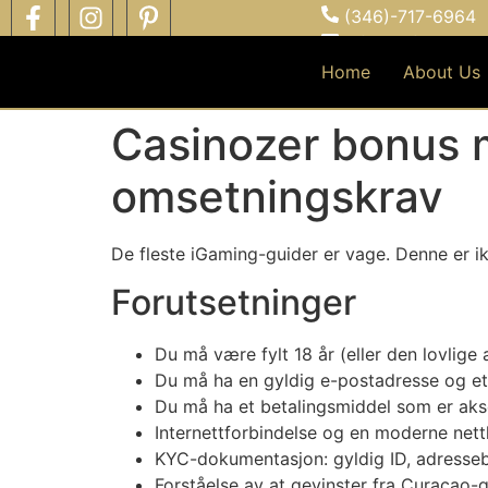
(346)-717-6964
info@cliftonce.c
Serving all Hous
Home
About Us
Casinozer bonus 
omsetningskrav
De fleste iGaming-guider er vage. Denne er ik
Forutsetninger
Du må være fylt 18 år (eller den lovlige a
Du må ha en gyldig e-postadresse og e
Du må ha et betalingsmiddel som er aks
Internettforbindelse og en moderne nettle
KYC-dokumentasjon: gyldig ID, adresseb
Forståelse av at gevinster fra Curacao-g