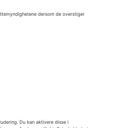
skattemyndighetene dersom de overstiger
udering. Du kan aktivere disse i