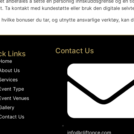
. Det anbefales å sette en personlig innskuddsgrense og en ti
t. Ta kontakt med kundestøtte eller bruk den digitale selvte
e hvilke bonuser du tar, og utnytte ansvarlige verktøy, kan
Contact Us
ck Links
Home
About Us
Services
Event Type
Event Venues
Gallery
Contact Us
info@cliftonce.com