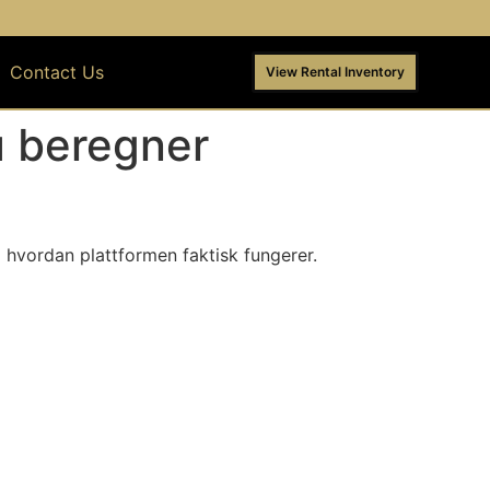
Contact Us
View Rental Inventory
u beregner
å hvordan plattformen faktisk fungerer.