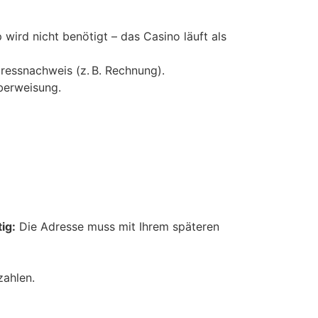
wird nicht benötigt – das Casino läuft als
ressnachweis (z. B. Rechnung).
überweisung.
ig:
Die Adresse muss mit Ihrem späteren
zahlen.