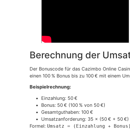
Berechnung der Umsa
Der Bonuscode für das Cazimbo Online Casino
einen 100 % Bonus bis zu 100 € mit einem Um
Beispielrechnung:
Einzahlung: 50 €
Bonus: 50 € (100 % von 50 €)
Gesamtguthaben: 100 €
Umsatzanforderung: 35 × (50 € + 50 €)
Formel:
Umsatz = (Einzahlung + Bonus