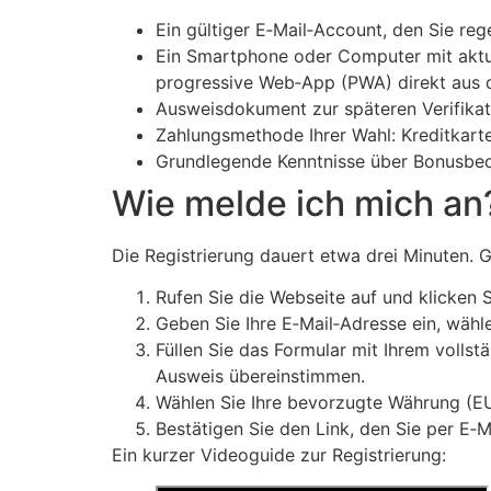
Ein gültiger E‑Mail‑Account, den Sie re
Ein Smartphone oder Computer mit aktuel
progressive Web‑App (PWA) direkt aus 
Ausweisdokument zur späteren Verifikati
Zahlungsmethode Ihrer Wahl: Kreditkarte 
Grundlegende Kenntnisse über Bonusbedi
Wie melde ich mich an
Die Registrierung dauert etwa drei Minuten. G
Rufen Sie die Webseite auf und klicken Si
Geben Sie Ihre E‑Mail‑Adresse ein, wähl
Füllen Sie das Formular mit Ihrem vol
Ausweis übereinstimmen.
Wählen Sie Ihre bevorzugte Währung (E
Bestätigen Sie den Link, den Sie per E‑M
Ein kurzer Videoguide zur Registrierung: