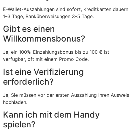
E-Wallet-Auszahlungen sind sofort, Kreditkarten dauern
1–3 Tage, Banküberweisungen 3–5 Tage.
Gibt es einen
Willkommensbonus?
Ja, ein 100%-Einzahlungsbonus bis zu 100 € ist
verfügbar, oft mit einem Promo Code.
Ist eine Verifizierung
erforderlich?
Ja, Sie müssen vor der ersten Auszahlung Ihren Ausweis
hochladen.
Kann ich mit dem Handy
spielen?