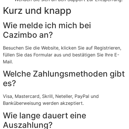
Kurz und knapp
Wie melde ich mich bei
Cazimbo an?
Besuchen Sie die Website, klicken Sie auf Registrieren,
füllen Sie das Formular aus und bestätigen Sie Ihre E-
Mail.
Welche Zahlungsmethoden gibt
es?
Visa, Mastercard, Skrill, Neteller, PayPal und
Banküberweisung werden akzeptiert.
Wie lange dauert eine
Auszahlung?