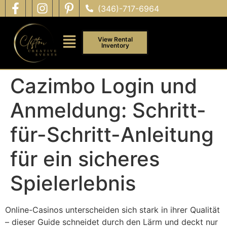
(346)-717-6964
View Rental
Inventory
Cazimbo Login und
Anmeldung: Schritt-
für-Schritt-Anleitung
für ein sicheres
Spielerlebnis
Online-Casinos unterscheiden sich stark in ihrer Qualität
– dieser Guide schneidet durch den Lärm und deckt nur