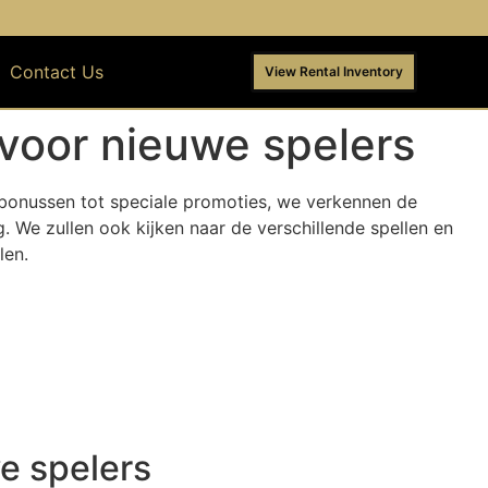
Contact Us
View Rental Inventory
 voor nieuwe spelers
bonussen tot speciale promoties, we verkennen de
 We zullen ook kijken naar de verschillende spellen en
len.
e spelers