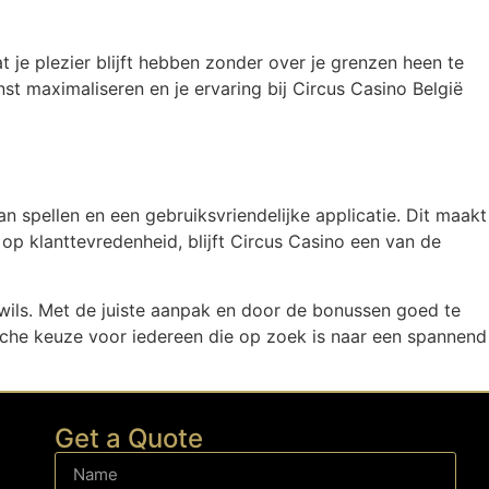
 je plezier blijft hebben zonder over je grenzen heen te
t maximaliseren en je ervaring bij Circus Casino België
n spellen en een gebruiksvriendelijke applicatie. Dit maakt
p klanttevredenheid, blijft Circus Casino een van de
t wils. Met de juiste aanpak en door de bonussen goed te
ische keuze voor iedereen die op zoek is naar een spannend
Get a Quote