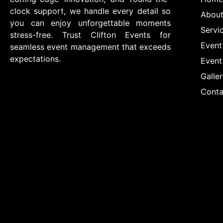
clock support, we handle every detail so
About
you can enjoy unforgettable moments
Servi
stress-free. Trust Clifton Events for
Event
seamless event management that exceeds
expectations.
Event
Galle
Conta