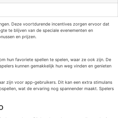
ngen. Deze voortdurende incentives zorgen ervoor dat
oogte te blijven van de speciale evenementen en
nussen en prijzen.
om hun favoriete spellen te spelen, waar ze ook zijn. De
 spelers kunnen gemakkelijk hun weg vinden en genieten
ar zijn voor app-gebruikers. Dit kan een extra stimulans
nospellen, wat de ervaring nog spannender maakt. Spelers
o