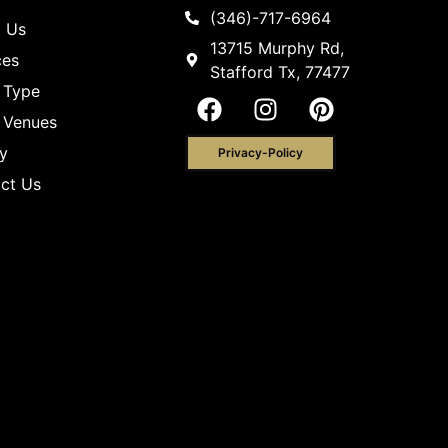
(346)-717-6964
 Us
13715 Murphy Rd,
ces
Stafford Tx, 77477
 Type
 Venues
ry
Privacy-Policy
ct Us