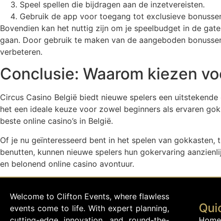
Speel spellen die bijdragen aan de inzetvereisten.
Gebruik de app voor toegang tot exclusieve bonusse
Bovendien kan het nuttig zijn om je speelbudget in de gate
gaan. Door gebruik te maken van de aangeboden bonussen en 
verbeteren.
Conclusie: Waarom kiezen voo
Circus Casino België biedt nieuwe spelers een uitstekende 
het een ideale keuze voor zowel beginners als ervaren gok
beste online casino’s in België.
Of je nu geïnteresseerd bent in het spelen van gokkasten, t
benutten, kunnen nieuwe spelers hun gokervaring aanzienli
en belonend online casino avontuur.
Welcome to Clifton Events, where flawless
Qui
events come to life. With expert planning,
cutting-edge innovation, and round-the-
Hom