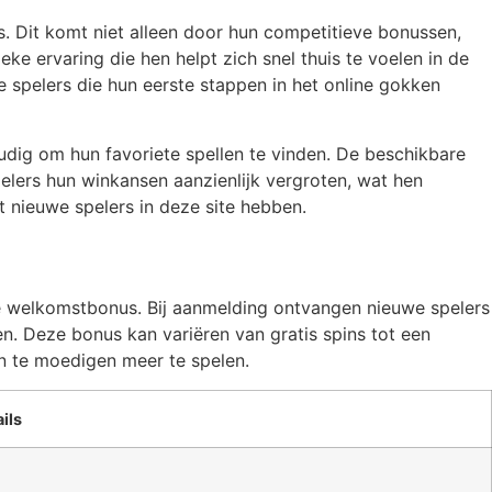
s. Dit komt niet alleen door hun competitieve bonussen,
ke ervaring die hen helpt zich snel thuis te voelen in de
 spelers die hun eerste stappen in het online gokken
dig om hun favoriete spellen te vinden. De beschikbare
pelers hun winkansen aanzienlijk vergroten, wat hen
 nieuwe spelers in deze site hebben.
ke welkomstbonus. Bij aanmelding ontvangen nieuwe spelers
en. Deze bonus kan variëren van gratis spins tot een
n te moedigen meer te spelen.
ils