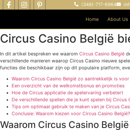
(346)-717-6964
in
Home
About Us
Circus Casino België b
In dit artikel bespreken we waarom
Circus Casino België
de
verschillende manieren waarop Circus Casino nieuwe speler
functies die beschikbaar zijn op dit populaire platform, e
Waarom Circus Casino België zo aantrekkelijk is voor
Een overzicht van de welkomstbonus en promoties
Hoe de Circus applicatie de spelervaring verbetert
De verschillende spellen die je kunt spelen bij Circus
Tips om optimaal gebruik te maken van je Circus Cas
Conclusie: Waarom kiezen voor Circus Casino België?
Waarom Circus Casino België z