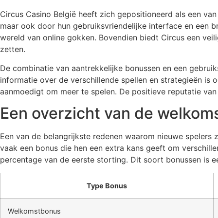
Circus Casino België heeft zich gepositioneerd als een van
maar ook door hun gebruiksvriendelijke interface en een br
wereld van online gokken. Bovendien biedt Circus een veil
zetten.
De combinatie van aantrekkelijke bonussen en een gebruiks
informatie over de verschillende spellen en strategieën is
aanmoedigt om meer te spelen. De positieve reputatie van 
Een overzicht van de welkom
Een van de belangrijkste redenen waarom nieuwe spelers zi
vaak een bonus die hen een extra kans geeft om verschillen
percentage van de eerste storting. Dit soort bonussen is
Type Bonus
Welkomstbonus