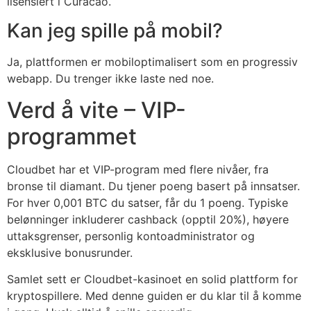
lisensiert i Curacao.
Kan jeg spille på mobil?
Ja, plattformen er mobiloptimalisert som en progressiv
webapp. Du trenger ikke laste ned noe.
Verd å vite – VIP-
programmet
Cloudbet har et VIP-program med flere nivåer, fra
bronse til diamant. Du tjener poeng basert på innsatser.
For hver 0,001 BTC du satser, får du 1 poeng. Typiske
belønninger inkluderer cashback (opptil 20%), høyere
uttaksgrenser, personlig kontoadministrator og
eksklusive bonusrunder.
Samlet sett er Cloudbet-kasinoet en solid plattform for
kryptospillere. Med denne guiden er du klar til å komme