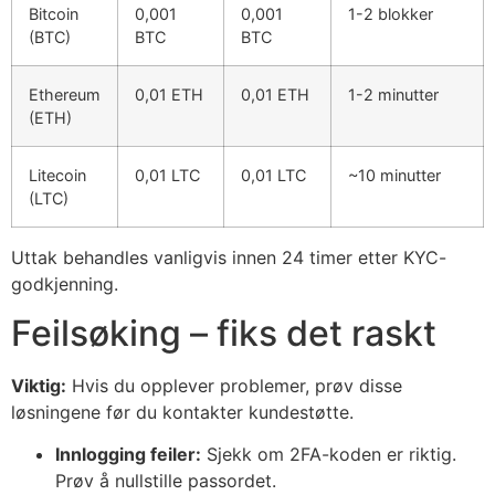
Bitcoin
0,001
0,001
1-2 blokker
(BTC)
BTC
BTC
Ethereum
0,01 ETH
0,01 ETH
1-2 minutter
(ETH)
Litecoin
0,01 LTC
0,01 LTC
~10 minutter
(LTC)
Uttak behandles vanligvis innen 24 timer etter KYC-
godkjenning.
Feilsøking – fiks det raskt
Viktig:
Hvis du opplever problemer, prøv disse
løsningene før du kontakter kundestøtte.
Innlogging feiler:
Sjekk om 2FA-koden er riktig.
Prøv å nullstille passordet.