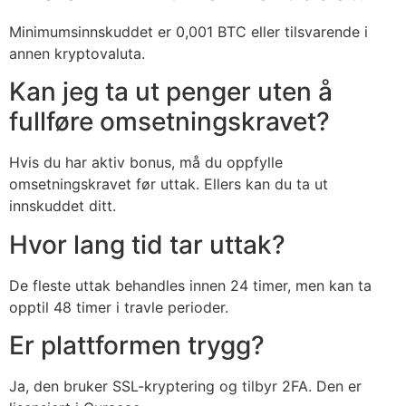
Minimumsinnskuddet er 0,001 BTC eller tilsvarende i
annen kryptovaluta.
Kan jeg ta ut penger uten å
fullføre omsetningskravet?
Hvis du har aktiv bonus, må du oppfylle
omsetningskravet før uttak. Ellers kan du ta ut
innskuddet ditt.
Hvor lang tid tar uttak?
De fleste uttak behandles innen 24 timer, men kan ta
opptil 48 timer i travle perioder.
Er plattformen trygg?
Ja, den bruker SSL-kryptering og tilbyr 2FA. Den er