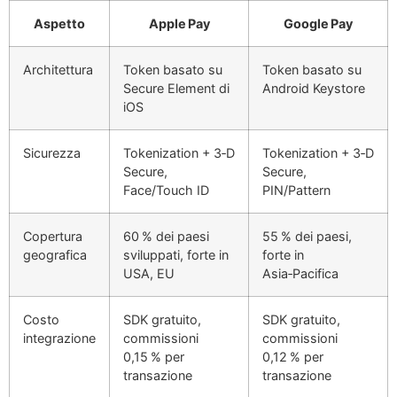
Aspetto
Apple Pay
Google Pay
Architettura
Token basato su
Token basato su
Secure Element di
Android Keystore
iOS
Sicurezza
Tokenization + 3‑D
Tokenization + 3‑D
Secure,
Secure,
Face/Touch ID
PIN/Pattern
Copertura
60 % dei paesi
55 % dei paesi,
geografica
sviluppati, forte in
forte in
USA, EU
Asia‑Pacifica
Costo
SDK gratuito,
SDK gratuito,
integrazione
commissioni
commissioni
0,15 % per
0,12 % per
transazione
transazione