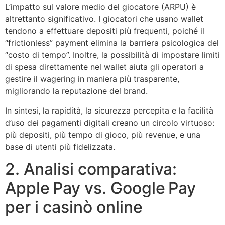
L’impatto sul valore medio del giocatore (ARPU) è
altrettanto significativo. I giocatori che usano wallet
tendono a effettuare depositi più frequenti, poiché il
“frictionless” payment elimina la barriera psicologica del
“costo di tempo”. Inoltre, la possibilità di impostare limiti
di spesa direttamente nel wallet aiuta gli operatori a
gestire il wagering in maniera più trasparente,
migliorando la reputazione del brand.
In sintesi, la rapidità, la sicurezza percepita e la facilità
d’uso dei pagamenti digitali creano un circolo virtuoso:
più depositi, più tempo di gioco, più revenue, e una
base di utenti più fidelizzata.
2. Analisi comparativa:
Apple Pay vs. Google Pay
per i casinò online