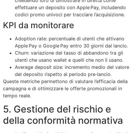
chiedendo loro di dimostrare in diretta come
effettuare un deposito con Apple Pay, includendo
codici promo univoci per tracciare l’acquisizione.
KPI da monitorare
Adoption rate: percentuale di utenti che attivano
Apple Pay o Google Pay entro 30 giorni dal lancio.
Churn: variazione del tasso di abbandono tra gli
utenti che usano wallet e quelli che non li usano.
Average deposit size: incremento medio del valore
del deposito rispetto al periodo pre‑lancio.
Queste metriche permettono di valutare l’efficacia della
campagna e di ottimizzare le offerte promozionali in
tempo reale.
5. Gestione del rischio e
della conformità normativa