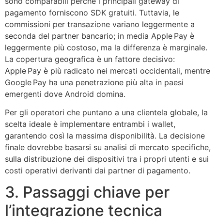
sono comparabili perché i principali gateway di
pagamento forniscono SDK gratuiti. Tuttavia, le
commissioni per transazione variano leggermente a
seconda del partner bancario; in media Apple Pay è
leggermente più costoso, ma la differenza è marginale.
La copertura geografica è un fattore decisivo:
Apple Pay è più radicato nei mercati occidentali, mentre
Google Pay ha una penetrazione più alta in paesi
emergenti dove Android domina.
Per gli operatori che puntano a una clientela globale, la
scelta ideale è implementare entrambi i wallet,
garantendo così la massima disponibilità. La decisione
finale dovrebbe basarsi su analisi di mercato specifiche,
sulla distribuzione dei dispositivi tra i propri utenti e sui
costi operativi derivanti dai partner di pagamento.
3. Passaggi chiave per
l’integrazione tecnica