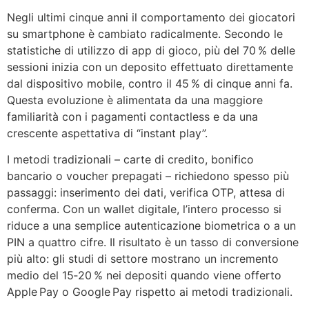
Negli ultimi cinque anni il comportamento dei giocatori
su smartphone è cambiato radicalmente. Secondo le
statistiche di utilizzo di app di gioco, più del 70 % delle
sessioni inizia con un deposito effettuato direttamente
dal dispositivo mobile, contro il 45 % di cinque anni fa.
Questa evoluzione è alimentata da una maggiore
familiarità con i pagamenti contactless e da una
crescente aspettativa di “instant play”.
I metodi tradizionali – carte di credito, bonifico
bancario o voucher prepagati – richiedono spesso più
passaggi: inserimento dei dati, verifica OTP, attesa di
conferma. Con un wallet digitale, l’intero processo si
riduce a una semplice autenticazione biometrica o a un
PIN a quattro cifre. Il risultato è un tasso di conversione
più alto: gli studi di settore mostrano un incremento
medio del 15‑20 % nei depositi quando viene offerto
Apple Pay o Google Pay rispetto ai metodi tradizionali.