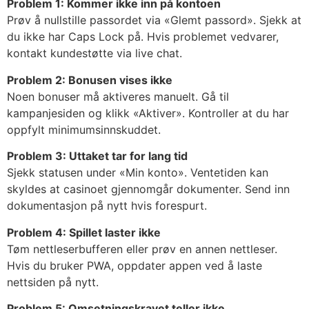
Problem 1: Kommer ikke inn på kontoen
Prøv å nullstille passordet via «Glemt passord». Sjekk at
du ikke har Caps Lock på. Hvis problemet vedvarer,
kontakt kundestøtte via live chat.
Problem 2: Bonusen vises ikke
Noen bonuser må aktiveres manuelt. Gå til
kampanjesiden og klikk «Aktiver». Kontroller at du har
oppfylt minimumsinnskuddet.
Problem 3: Uttaket tar for lang tid
Sjekk statusen under «Min konto». Ventetiden kan
skyldes at casinoet gjennomgår dokumenter. Send inn
dokumentasjon på nytt hvis forespurt.
Problem 4: Spillet laster ikke
Tøm nettleserbufferen eller prøv en annen nettleser.
Hvis du bruker PWA, oppdater appen ved å laste
nettsiden på nytt.
Problem 5: Omsetningskravet teller ikke