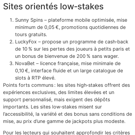
Sites orientés low‑stakes
Sunny Spins – plateforme mobile optimisée, mise
minimum de 0,05 €, promotions quotidiennes de
tours gratuits.
LuckyFox – propose un programme de cash‑back
de 10 % sur les pertes des joueurs à petits paris et
un bonus de bienvenue de 200 % sans wager.
NovaBet – licence française, mise minimale de
0,10 €, interface fluide et un large catalogue de
slots à RTP élevé.
Points forts communs : les sites high‑stakes offrent des
expériences exclusives, des limites élevées et un
support personnalisé, mais exigent des dépôts
importants. Les sites low‑stakes misent sur
l’accessibilité, la variété et des bonus sans conditions de
mise, au prix d’une gamme de jackpots plus modeste.
Pour les lecteurs qui souhaitent approfondir les critères