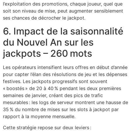
l’exploitation des promotions, chaque joueur, quel que
soit son niveau de mise, peut augmenter sensiblement
ses chances de décrocher le jackpot.
6. Impact de la saisonnalité
du Nouvel An sur les
jackpots – 260 mots
Les opérateurs intensifient leurs offres en début d’année
pour capter l’élan des résolutions de jeu et les dépenses
festives. Les jackpots progressifs sont souvent
« boostés » de 20 à 40 % pendant les deux premières
semaines de janvier, créant des pics de trafic
mesurables : les logs de serveur montrent une hausse de
35 % du nombre de mises sur les slots à jackpot par
rapport à la moyenne mensuelle.
Cette stratégie repose sur deux leviers :