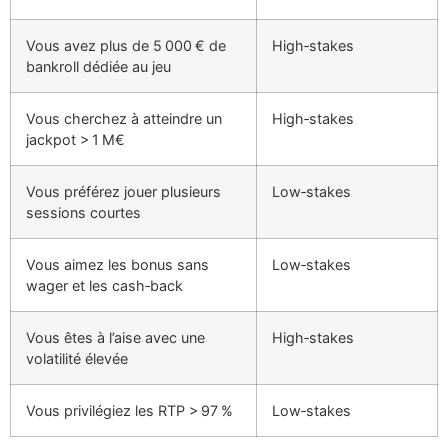
Vous avez plus de 5 000 € de
High‑stakes
bankroll dédiée au jeu
Vous cherchez à atteindre un
High‑stakes
jackpot > 1 M€
Vous préférez jouer plusieurs
Low‑stakes
sessions courtes
Vous aimez les bonus sans
Low‑stakes
wager et les cash‑back
Vous êtes à l’aise avec une
High‑stakes
volatilité élevée
Vous privilégiez les RTP > 97 %
Low‑stakes