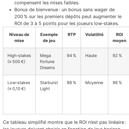
compensent les mises faibles.
Bonus de bienvenue : un bonus sans wager de
200 % sur les premiers dépôts peut augmenter le
ROI de 3 à 5 points pour les joueurs low‑stakes.
Niveau de
Exemple
RTP
Volatilité
ROI
mise
de jeu
moyen
High‑stakes
Mega
94 %
Haute
92 %
(≥ 500 €)
Fortune
Dreams
Low‑stakes
Starburst
98 %
Moyenne
96 %
(≤ 0,10 €)
Light
Ce tableau simplifié montre que le ROI n’est pas linéaire :
les joueurs doivent choisir en fonction de leur horizon