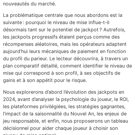
nouveautés du marché.
La problématique centrale que nous abordons est la
suivante : pourquoi le niveau de mise influe-t-il
désormais tant sur le potentiel de jackpot ? Autrefois,
les jackpots progressifs étaient perçus comme des
récompenses aléatoires, mais les opérateurs adaptent
aujourd’hui leurs mécaniques de paiement en fonction
du profil du parieur. Le lecteur découvrira, à travers un
plan comparatif détaillé, comment identifier le niveau de
mise qui correspond à son profil, à ses objectifs de
gains et à son appétit pour le risque.
Nous explorerons d’abord l’évolution des jackpots en
2024, avant d’analyser la psychologie du joueur, le ROI,
les plateformes privilégiées, les stratégies gagnantes,
l’impact de la saisonnalité du Nouvel An, les enjeux de
jeu responsable, et enfin, nous proposerons un tableau
décisionnel pour aider chaque joueur à choisir son