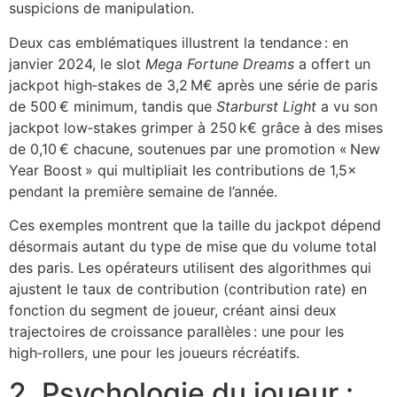
suspicions de manipulation.
Deux cas emblématiques illustrent la tendance : en
janvier 2024, le slot
Mega Fortune Dreams
a offert un
jackpot high‑stakes de 3,2 M€ après une série de paris
de 500 € minimum, tandis que
Starburst Light
a vu son
jackpot low‑stakes grimper à 250 k€ grâce à des mises
de 0,10 € chacune, soutenues par une promotion « New
Year Boost » qui multipliait les contributions de 1,5×
pendant la première semaine de l’année.
Ces exemples montrent que la taille du jackpot dépend
désormais autant du type de mise que du volume total
des paris. Les opérateurs utilisent des algorithmes qui
ajustent le taux de contribution (contribution rate) en
fonction du segment de joueur, créant ainsi deux
trajectoires de croissance parallèles : une pour les
high‑rollers, une pour les joueurs récréatifs.
2. Psychologie du joueur :