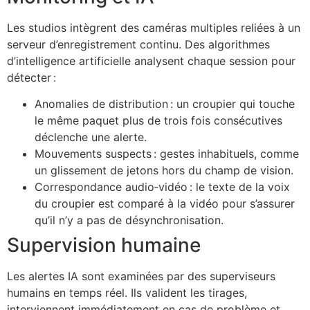
Les studios intègrent des caméras multiples reliées à un
serveur d’enregistrement continu. Des algorithmes
d’intelligence artificielle analysent chaque session pour
détecter :
Anomalies de distribution : un croupier qui touche
le même paquet plus de trois fois consécutives
déclenche une alerte.
Mouvements suspects : gestes inhabituels, comme
un glissement de jetons hors du champ de vision.
Correspondance audio‑vidéo : le texte de la voix
du croupier est comparé à la vidéo pour s’assurer
qu’il n’y a pas de désynchronisation.
Supervision humaine
Les alertes IA sont examinées par des superviseurs
humains en temps réel. Ils valident les tirages,
interviennent immédiatement en cas de problème et