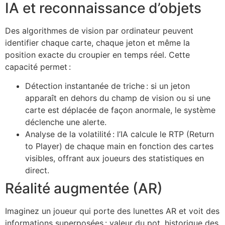
IA et reconnaissance d’objets
Des algorithmes de vision par ordinateur peuvent
identifier chaque carte, chaque jeton et même la
position exacte du croupier en temps réel. Cette
capacité permet :
Détection instantanée de triche : si un jeton
apparaît en dehors du champ de vision ou si une
carte est déplacée de façon anormale, le système
déclenche une alerte.
Analyse de la volatilité : l’IA calcule le RTP (Return
to Player) de chaque main en fonction des cartes
visibles, offrant aux joueurs des statistiques en
direct.
Réalité augmentée (AR)
Imaginez un joueur qui porte des lunettes AR et voit des
informations superposées : valeur du pot, historique des