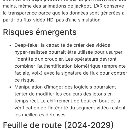
mains, même des animations de jackpot. L’AR conserve
la transparence parce que les données sont générées à
partir du flux vidéo HD, pas d’une simulation.
Risques émergents
Deep‑fake : la capacité de créer des vidéos
hyper‑réalistes pourrait être utilisée pour usurper
l’identité d’un croupier. Les opérateurs devront
combiner l’authentification biométrique (empreinte
faciale, voix) avec la signature de flux pour contrer
ce risque.
Manipulation d’image : des logiciels pourraient
tenter de modifier les couleurs des jetons en
temps réel. Le chiffrement de bout en bout et la
vérification de l’intégrité du segment vidéo restent
les meilleures défenses.
Feuille de route (2024‑2029)