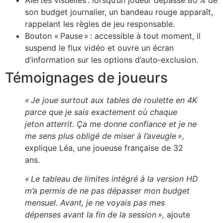
son budget journalier, un bandeau rouge apparaît,
rappelant les règles de jeu responsable.
Bouton « Pause » : accessible à tout moment, il
suspend le flux vidéo et ouvre un écran
d’information sur les options d’auto‑exclusion.
Témoignages de joueurs
« Je joue surtout aux tables de roulette en 4K
parce que je sais exactement où chaque
jeton atterrit. Ça me donne confiance et je ne
me sens plus obligé de miser à l’aveugle »,
explique Léa, une joueuse française de 32
ans.
« Le tableau de limites intégré à la version HD
m’a permis de ne pas dépasser mon budget
mensuel. Avant, je ne voyais pas mes
dépenses avant la fin de la session »,
ajoute