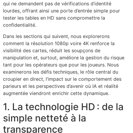
qui ne demandent pas de vérifications d’identité
lourdes, offrant ainsi une porte d’entrée simple pour
tester les tables en HD sans compromettre la
confidentialité.
Dans les sections qui suivent, nous explorerons
comment la résolution 1080p voire 4K renforce la
visibilité des cartes, réduit les soupçons de
manipulation et, surtout, améliore la gestion du risque
tant pour les opérateurs que pour les joueurs. Nous
examinerons les défis techniques, le rôle central du
croupier en direct, l’impact sur le comportement des
parieurs et les perspectives d’avenir où IA et réalité
augmentée viendront enrichir cette dynamique.
1. La technologie HD : de la
simple netteté à la
transparence