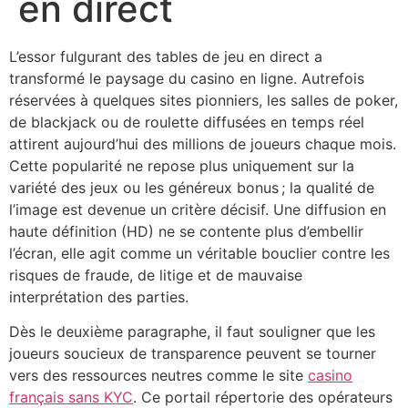
en direct
L’essor fulgurant des tables de jeu en direct a
transformé le paysage du casino en ligne. Autrefois
réservées à quelques sites pionniers, les salles de poker,
de blackjack ou de roulette diffusées en temps réel
attirent aujourd’hui des millions de joueurs chaque mois.
Cette popularité ne repose plus uniquement sur la
variété des jeux ou les généreux bonus ; la qualité de
l’image est devenue un critère décisif. Une diffusion en
haute définition (HD) ne se contente plus d’embellir
l’écran, elle agit comme un véritable bouclier contre les
risques de fraude, de litige et de mauvaise
interprétation des parties.
Dès le deuxième paragraphe, il faut souligner que les
joueurs soucieux de transparence peuvent se tourner
vers des ressources neutres comme le site
casino
français sans KYC
. Ce portail répertorie des opérateurs