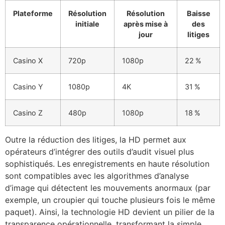
Plateforme
Résolution
Résolution
Baisse
initiale
après mise à
des
jour
litiges
Casino X
720p
1080p
22 %
Casino Y
1080p
4K
31 %
Casino Z
480p
1080p
18 %
Outre la réduction des litiges, la HD permet aux
opérateurs d’intégrer des outils d’audit visuel plus
sophistiqués. Les enregistrements en haute résolution
sont compatibles avec les algorithmes d’analyse
d’image qui détectent les mouvements anormaux (par
exemple, un croupier qui touche plusieurs fois le même
paquet). Ainsi, la technologie HD devient un pilier de la
transparence opérationnelle, transformant la simple