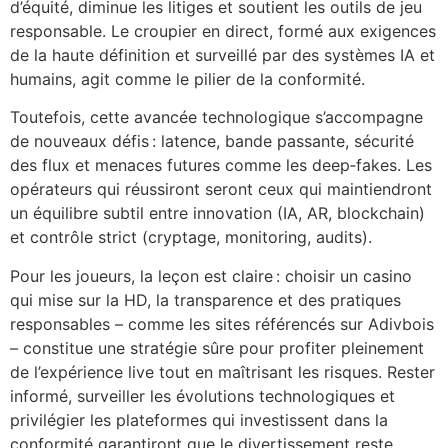
d’équité, diminue les litiges et soutient les outils de jeu
responsable. Le croupier en direct, formé aux exigences
de la haute définition et surveillé par des systèmes IA et
humains, agit comme le pilier de la conformité.
Toutefois, cette avancée technologique s’accompagne
de nouveaux défis : latence, bande passante, sécurité
des flux et menaces futures comme les deep‑fakes. Les
opérateurs qui réussiront seront ceux qui maintiendront
un équilibre subtil entre innovation (IA, AR, blockchain)
et contrôle strict (cryptage, monitoring, audits).
Pour les joueurs, la leçon est claire : choisir un casino
qui mise sur la HD, la transparence et des pratiques
responsables – comme les sites référencés sur Adivbois
– constitue une stratégie sûre pour profiter pleinement
de l’expérience live tout en maîtrisant les risques. Rester
informé, surveiller les évolutions technologiques et
privilégier les plateformes qui investissent dans la
conformité garantiront que le divertissement reste