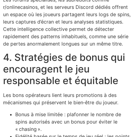
r/onlinecasinos, et les serveurs Discord dédiés offrent
un espace où les joueurs partagent leurs logs de spins,
leurs captures d’écran et leurs analyses statistiques.
Cette intelligence collective permet de détecter
rapidement des patterns inhabituels, comme une série
de pertes anormalement longues sur un même titre.
4. Stratégies de bonus qui
encouragent le jeu
responsable et équitable
Les bons opérateurs lient leurs promotions à des
mécanismes qui préservent le bien‑être du joueur.
Bonus à mise limitée : plafonner le nombre de
spins autorisés avec un bonus pour éviter le
« chasing ».
Fidélité basée sur le temps de jeu réel : les points