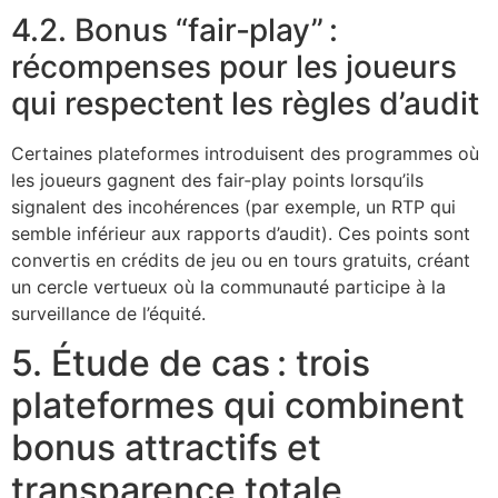
4.2. Bonus “fair‑play” :
récompenses pour les joueurs
qui respectent les règles d’audit
Certaines plateformes introduisent des programmes où
les joueurs gagnent des fair‑play points lorsqu’ils
signalent des incohérences (par exemple, un RTP qui
semble inférieur aux rapports d’audit). Ces points sont
convertis en crédits de jeu ou en tours gratuits, créant
un cercle vertueux où la communauté participe à la
surveillance de l’équité.
5. Étude de cas : trois
plateformes qui combinent
bonus attractifs et
transparence totale