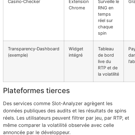
Casino‑Checker
Extension
Surveille le
Gra
Chrome
RNG en
temps
réel sur
chaque
spin
Transparency‑Dashboard
Widget
Tableau
Pay
(exemple)
intégré
de bord
da
live du
l’a
RTP et de
la volatilité
Plateformes tierces
Des services comme Slot‑Analyzer agrègent les
données publiques des audits et les résultats de spins
réels. Les utilisateurs peuvent filtrer par jeu, par RTP, et
même comparer la volatilité observée avec celle
annoncée par le développeur.