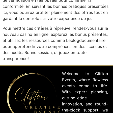
de vérification en temps réel pour confirmer la
conformité. En suivant les bonnes pratiques présentées
ici, vous pourrez profiter pleinement des offres tout en
gardant le contrôle sur votre expérience de jeu.
Pour mettre ces critères à l’épreuve, rendez‑vous sur le
nouveau casino en ligne, explorez les bonus présentés,
et utilisez les ressources comme Leblogdocumentaire
pour approfondir votre compréhension des licences et
des audits. Bonne session, et jouez en toute
transparence !
Welcome to Clifton
Events, where flawless
events come to life.
With expert planning,
cutting-edge
innovation, and round-
the-clock support, we