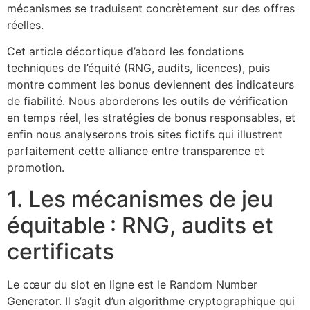
mécanismes se traduisent concrètement sur des offres
réelles.
Cet article décortique d’abord les fondations
techniques de l’équité (RNG, audits, licences), puis
montre comment les bonus deviennent des indicateurs
de fiabilité. Nous aborderons les outils de vérification
en temps réel, les stratégies de bonus responsables, et
enfin nous analyserons trois sites fictifs qui illustrent
parfaitement cette alliance entre transparence et
promotion.
1. Les mécanismes de jeu
équitable : RNG, audits et
certificats
Le cœur du slot en ligne est le Random Number
Generator. Il s’agit d’un algorithme cryptographique qui