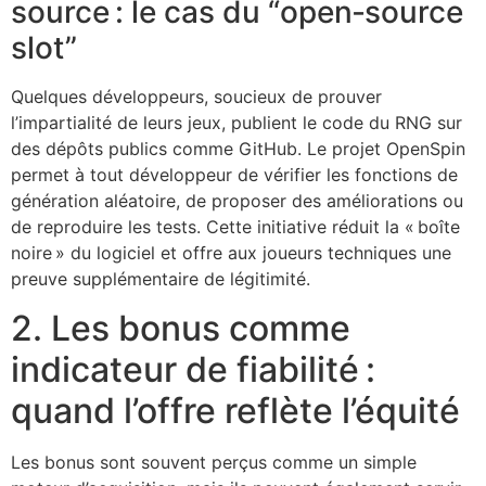
source : le cas du “open‑source
slot”
Quelques développeurs, soucieux de prouver
l’impartialité de leurs jeux, publient le code du RNG sur
des dépôts publics comme GitHub. Le projet OpenSpin
permet à tout développeur de vérifier les fonctions de
génération aléatoire, de proposer des améliorations ou
de reproduire les tests. Cette initiative réduit la « boîte
noire » du logiciel et offre aux joueurs techniques une
preuve supplémentaire de légitimité.
2. Les bonus comme
indicateur de fiabilité :
quand l’offre reflète l’équité
Les bonus sont souvent perçus comme un simple