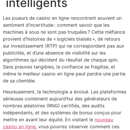
intelligents
Les joueurs de casino en ligne rencontrent souvent un
sentiment d’incertitude : comment savoir que les
machines à sous ne sont pas truquées ? Cette méfiance
provient d’histoires de « logiciels biaisés », de retours
sur investissement (RTP) qui ne correspondent pas aux
publicités, et d’une absence de visibilité sur les
algorithmes qui décident du résultat de chaque spin.
Sans preuves tangibles, la confiance se fragilise, et
même le meilleur casino en ligne peut perdre une partie
de sa clientèle.
Heureusement, la technologie a évolué. Les plateformes
sérieuses combinent aujourd’hui des générateurs de
nombres aléatoires (RNG) certifiés, des audits
indépendants, et des systèmes de bonus conçus pour
mettre en avant leur équité. En visitant le
nouveau
casino en ligne
, vous pourrez observer comment ces