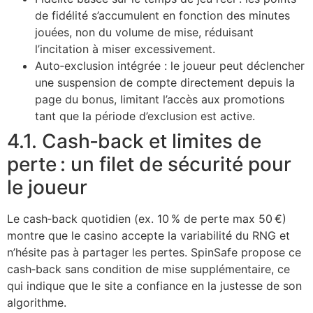
de fidélité s’accumulent en fonction des minutes
jouées, non du volume de mise, réduisant
l’incitation à miser excessivement.
Auto‑exclusion intégrée : le joueur peut déclencher
une suspension de compte directement depuis la
page du bonus, limitant l’accès aux promotions
tant que la période d’exclusion est active.
4.1. Cash‑back et limites de
perte : un filet de sécurité pour
le joueur
Le cash‑back quotidien (ex. 10 % de perte max 50 €)
montre que le casino accepte la variabilité du RNG et
n’hésite pas à partager les pertes. SpinSafe propose ce
cash‑back sans condition de mise supplémentaire, ce
qui indique que le site a confiance en la justesse de son
algorithme.