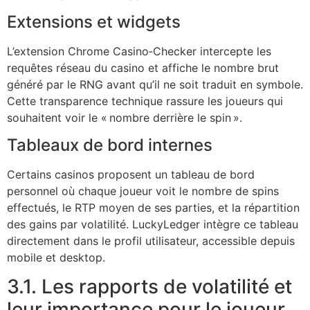
Extensions et widgets
L’extension Chrome Casino‑Checker intercepte les
requêtes réseau du casino et affiche le nombre brut
généré par le RNG avant qu’il ne soit traduit en symbole.
Cette transparence technique rassure les joueurs qui
souhaitent voir le « nombre derrière le spin ».
Tableaux de bord internes
Certains casinos proposent un tableau de bord
personnel où chaque joueur voit le nombre de spins
effectués, le RTP moyen de ses parties, et la répartition
des gains par volatilité. LuckyLedger intègre ce tableau
directement dans le profil utilisateur, accessible depuis
mobile et desktop.
3.1. Les rapports de volatilité et
leur importance pour le joueur