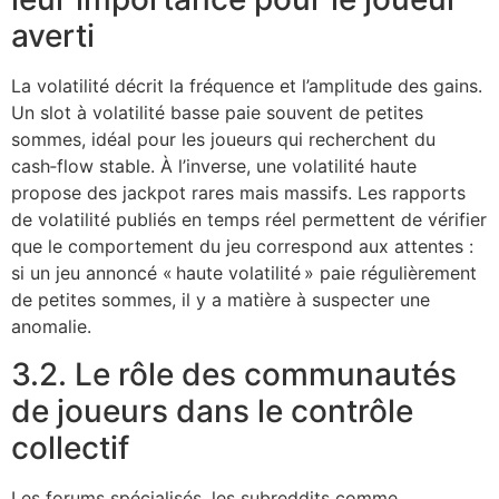
averti
La volatilité décrit la fréquence et l’amplitude des gains.
Un slot à volatilité basse paie souvent de petites
sommes, idéal pour les joueurs qui recherchent du
cash‑flow stable. À l’inverse, une volatilité haute
propose des jackpot rares mais massifs. Les rapports
de volatilité publiés en temps réel permettent de vérifier
que le comportement du jeu correspond aux attentes :
si un jeu annoncé « haute volatilité » paie régulièrement
de petites sommes, il y a matière à suspecter une
anomalie.
3.2. Le rôle des communautés
de joueurs dans le contrôle
collectif
Les forums spécialisés, les subreddits comme