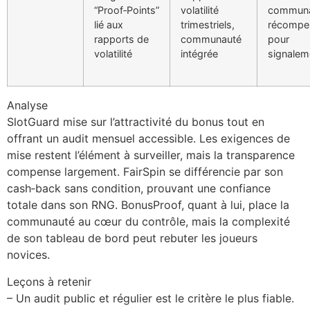
“Proof‑Points”
volatilité
communa
lié aux
trimestriels,
récompe
rapports de
communauté
pour
volatilité
intégrée
signalem
Analyse
SlotGuard mise sur l’attractivité du bonus tout en
offrant un audit mensuel accessible. Les exigences de
mise restent l’élément à surveiller, mais la transparence
compense largement. FairSpin se différencie par son
cash‑back sans condition, prouvant une confiance
totale dans son RNG. BonusProof, quant à lui, place la
communauté au cœur du contrôle, mais la complexité
de son tableau de bord peut rebuter les joueurs
novices.
Leçons à retenir
– Un audit public et régulier est le critère le plus fiable.