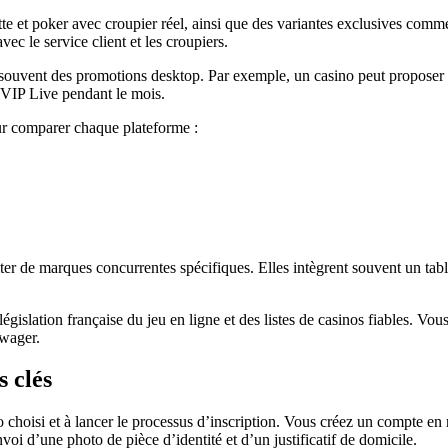
ette et poker avec croupier réel, ainsi que des variantes exclusives co
c le service client et les croupiers.
t souvent des promotions desktop. Par exemple, un casino peut propose
s VIP Live pendant le mois.
ur comparer chaque plateforme :
iter de marques concurrentes spécifiques. Elles intègrent souvent un tab
islation française du jeu en ligne et des listes de casinos fiables. Vous
 wager.
s clés
 choisi et à lancer le processus d’inscription. Vous créez un compte en 
nvoi d’une photo de pièce d’identité et d’un justificatif de domicile.