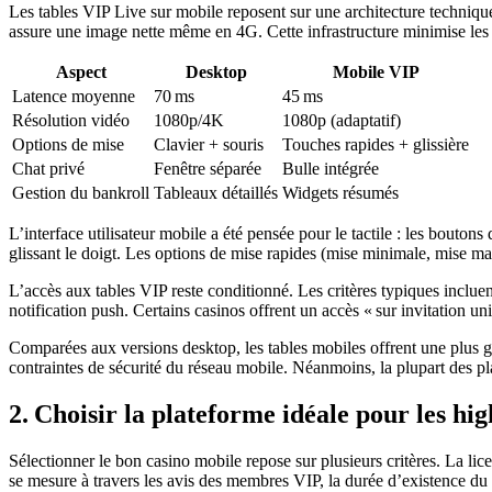
Les tables VIP Live sur mobile reposent sur une architecture technique
assure une image nette même en 4G. Cette infrastructure minimise les r
Aspect
Desktop
Mobile VIP
Latence moyenne
70 ms
45 ms
Résolution vidéo
1080p/4K
1080p (adaptatif)
Options de mise
Clavier + souris
Touches rapides + glissière
Chat privé
Fenêtre séparée
Bulle intégrée
Gestion du bankroll
Tableaux détaillés
Widgets résumés
L’interface utilisateur mobile a été pensée pour le tactile : les boutons
glissant le doigt. Les options de mise rapides (mise minimale, mise ma
L’accès aux tables VIP reste conditionné. Les critères typiques inclu
notification push. Certains casinos offrent un accès « sur invitation
Comparées aux versions desktop, les tables mobiles offrent une plus g
contraintes de sécurité du réseau mobile. Néanmoins, la plupart des p
2. Choisir la plateforme idéale pour les hig
Sélectionner le bon casino mobile repose sur plusieurs critères. La lic
se mesure à travers les avis des membres VIP, la durée d’existence du s