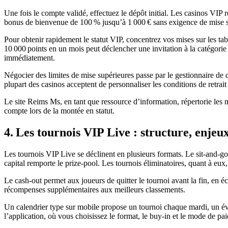
Une fois le compte validé, effectuez le dépôt initial. Les casinos VI
bonus de bienvenue de 100 % jusqu’à 1 000 € sans exigence de mise sup
Pour obtenir rapidement le statut VIP, concentrez vos mises sur les tab
10 000 points en un mois peut déclencher une invitation à la catégori
immédiatement.
Négocier des limites de mise supérieures passe par le gestionnaire d
plupart des casinos acceptent de personnaliser les conditions de retrait 
Le site Reims Ms, en tant que ressource d’information, répertorie les me
compte lors de la montée en statut.
4. Les tournois VIP Live : structure, enjeux
Les tournois VIP Live se déclinent en plusieurs formats. Le sit‑and‑go 
capital remporte le prize‑pool. Les tournois éliminatoires, quant à eux,
Le cash‑out permet aux joueurs de quitter le tournoi avant la fin, en é
récompenses supplémentaires aux meilleurs classements.
Un calendrier type sur mobile propose un tournoi chaque mardi, un évé
l’application, où vous choisissez le format, le buy‑in et le mode de pa