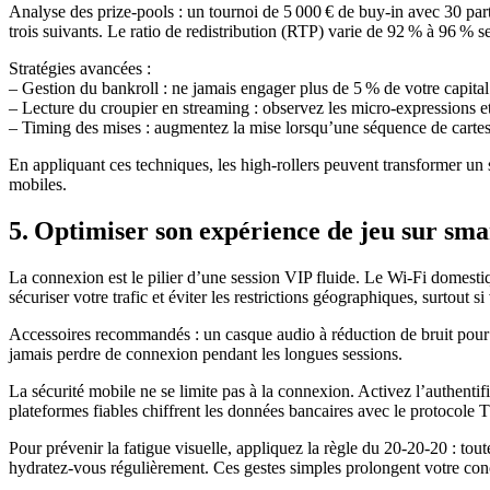
Analyse des prize‑pools : un tournoi de 5 000 € de buy‑in avec 30 part
trois suivants. Le ratio de redistribution (RTP) varie de 92 % à 96 % se
Stratégies avancées :
– Gestion du bankroll : ne jamais engager plus de 5 % de votre capital 
– Lecture du croupier en streaming : observez les micro‑expressions et 
– Timing des mises : augmentez la mise lorsqu’une séquence de cartes 
En appliquant ces techniques, les high‑rollers peuvent transformer un 
mobiles.
5. Optimiser son expérience de jeu sur sma
La connexion est le pilier d’une session VIP fluide. Le Wi‑Fi domestiq
sécuriser votre trafic et éviter les restrictions géographiques, surtou
Accessoires recommandés : un casque audio à réduction de bruit pour is
jamais perdre de connexion pendant les longues sessions.
La sécurité mobile ne se limite pas à la connexion. Activez l’authenti
plateformes fiables chiffrent les données bancaires avec le protocole 
Pour prévenir la fatigue visuelle, appliquez la règle du 20‑20‑20 : to
hydratez‑vous régulièrement. Ces gestes simples prolongent votre conce