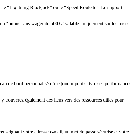
mme le “Lightning Blackjack” ou le “Speed Roulette”. Le support
r un “bonus sans wager de 500 €” valable uniquement sur les mises
leau de bord personnalisé où le joueur peut suivre ses performances,
 y trouverez également des liens vers des ressources utiles pour
renseignant votre adresse e‑mail, un mot de passe sécurisé et votre