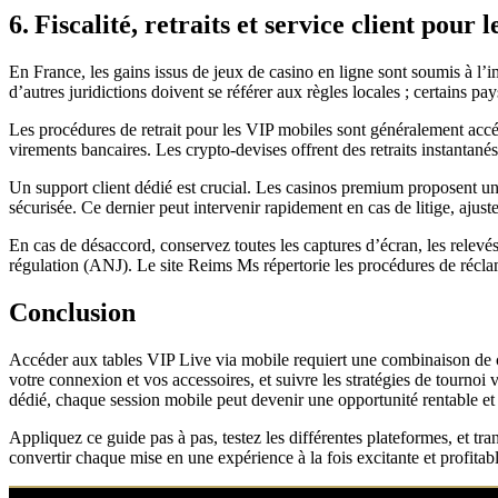
6. Fiscalité, retraits et service client pour
En France, les gains issus de jeux de casino en ligne sont soumis à l’im
d’autres juridictions doivent se référer aux règles locales ; certains pa
Les procédures de retrait pour les VIP mobiles sont généralement accélé
virements bancaires. Les crypto‑devises offrent des retraits instantané
Un support client dédié est crucial. Les casinos premium proposent un
sécurisée. Ce dernier peut intervenir rapidement en cas de litige, ajuste
En cas de désaccord, conservez toutes les captures d’écran, les relevés 
régulation (ANJ). Le site Reims Ms répertorie les procédures de réclama
Conclusion
Accéder aux tables VIP Live via mobile requiert une combinaison de cho
votre connexion et vos accessoires, et suivre les stratégies de tournoi v
dédié, chaque session mobile peut devenir une opportunité rentable et 
Appliquez ce guide pas à pas, testez les différentes plateformes, et tr
convertir chaque mise en une expérience à la fois excitante et profitabl