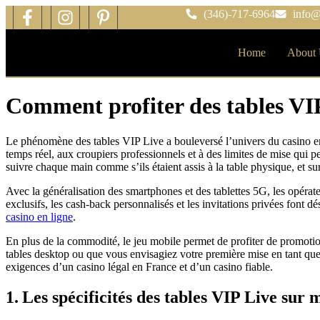
(346)-717-6964
info@
Home
About
Comment profiter des tables VIP
Le phénomène des tables VIP Live a bouleversé l’univers du casino en
temps réel, aux croupiers professionnels et à des limites de mise qui p
suivre chaque main comme s’ils étaient assis à la table physique, et sur
Avec la généralisation des smartphones et des tablettes 5G, les opérat
exclusifs, les cash‑back personnalisés et les invitations privées font 
casino en ligne
.
En plus de la commodité, le jeu mobile permet de profiter de promotio
tables desktop ou que vous envisagiez votre première mise en tant que
exigences d’un casino légal en France et d’un casino fiable.
1. Les spécificités des tables VIP Live sur 