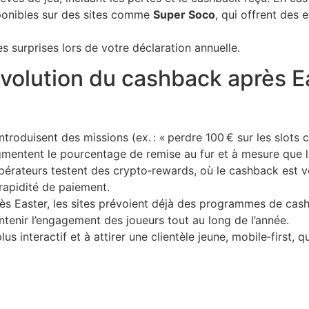
isponibles sur des sites comme
Super Soco
, qui offrent des e
es surprises lors de votre déclaration annuelle.
évolution du cashback après E
introduisent des missions (ex. : « perdre 100 € sur les slot
ugmentent le pourcentage de remise au fur et à mesure que 
opérateurs testent des crypto‑rewards, où le cashback est
 rapidité de paiement.
rès Easter, les sites prévoient déjà des programmes de cash
ntenir l’engagement des joueurs tout au long de l’année.
s interactif et à attirer une clientèle jeune, mobile‑first, q