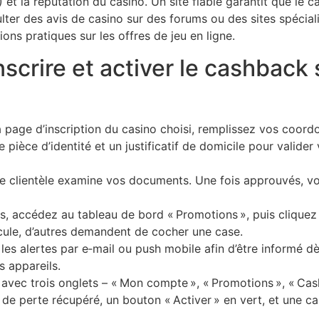
) et la réputation du casino. Un site fiable garantit que le
lter des avis de casino sur des forums ou des sites spécia
s pratiques sur les offres de jeu en ligne.
inscrire et activer le cashback
a page d’inscription du casino choisi, remplissez vos coord
e pièce d’identité et un justificatif de domicile pour valide
ice clientèle examine vos documents. Une fois approuvés, v
, accédez au tableau de bord « Promotions », puis cliquez
cule, d’autres demandent de cocher une case.
 les alertes par e‑mail ou push mobile afin d’être informé d
s appareils.
 avec trois onglets – « Mon compte », « Promotions », « Ca
de perte récupéré, un bouton « Activer » en vert, et une cas