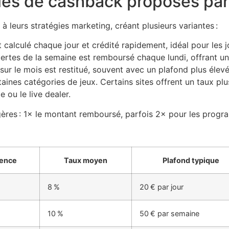
les de cashback proposés par 
 leurs stratégies marketing, créant plusieurs variantes :
 calculé chaque jour et crédité rapidement, idéal pour les j
 pertes de la semaine est remboursé chaque lundi, offrant un
sur le mois est restitué, souvent avec un plafond plus élevé
aines catégories de jeux. Certains sites offrent un taux pl
e ou le live dealer.
res : 1× le montant remboursé, parfois 2× pour les program
ence
Taux moyen
Plafond typique
8 %
20 € par jour
10 %
50 € par semaine