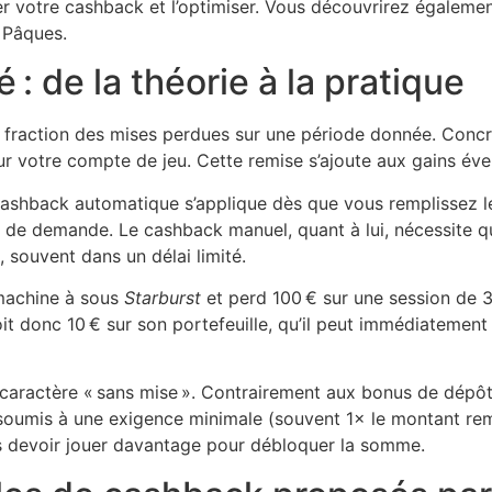
r votre cashback et l’optimiser. Vous découvrirez également
e Pâques.
 : de la théorie à la pratique
fraction des mises perdues sur une période donnée. Concrè
ur votre compte de jeu. Cette remise s’ajoute aux gains év
ashback automatique s’applique dès que vous remplissez les
e de demande. Le cashback manuel, quant à lui, nécessite q
, souvent dans un délai limité.
 machine à sous
Starburst
et perd 100 € sur une session de 
t donc 10 € sur son portefeuille, qu’il peut immédiatement r
n caractère « sans mise ». Contrairement aux bonus de dépôt 
oumis à une exigence minimale (souvent 1× le montant rembo
ns devoir jouer davantage pour débloquer la somme.