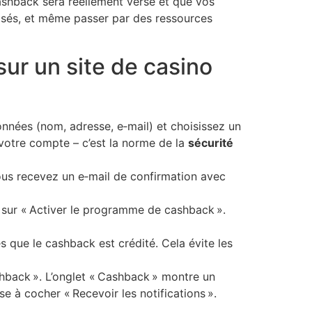
 cashback sera réellement versé et que vos
lisés, et même passer par des ressources
 sur un site de casino
onnées (nom, adresse, e‑mail) et choisissez un
r votre compte – c’est la norme de la
sécurité
ous recevez un e‑mail de confirmation avec
 sur « Activer le programme de cashback ».
ès que le cashback est crédité. Cela évite les
shback ». L’onglet « Cashback » montre un
e à cocher « Recevoir les notifications ».