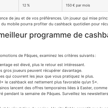
12 %
150 € par mois
nce de jeu et de vos préférences. Un joueur qui mise prin
du mobile pourra profiter du cashback quotidien pour récu
 meilleur programme de cashb
omotions de Pâques, examinez les critères suivants :
entage est élevé, plus le retour est intéressant.
les gros joueurs peuvent récupérer davantage.
es qui couvrent les jeux que vous pratiquez le plus.
; 1× le cashback est nettement plus favorable qu’un 5×.
inos lancent des offres temporaires liées à Easter, comm
ré pendant la semaine de Pâques. Surveillez les newsletter